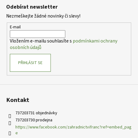
á
á
Odebírat newsletter
d
p
a
Nezmeškejte žádné novinky či slevy!
a
c
t
E-mail
í
í
p
Vložením e-mailu souhlasíte s
podmínkami ochrany
r
osobních údajů
v
k
PŘIHLÁSIT SE
y
v
ý
p
i
s
Kontakt
u
737203731 objednávky
737203730 prodejna
https://www.facebook.com/zahradnictvifranc?ref=embed_pag
e