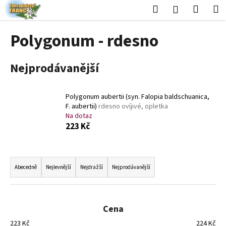
K
Přejít
Hledat
Nákup
M
Přihlášení
na
o
obsah
Zpět
Zpět
košík
š
Polygonum - rdesno
í
C
k
Nejprodávanější
o
p
o
Polygonum aubertii (syn. Falopia baldschuanica,
t
F. aubertii)
rdesno ovíjivé, opletka
Na dotaz
ř
223 Kč
e
b
Ř
u
a
Abecedně
Nejlevnější
Nejdražší
Nejprodávanější
j
z
e
e
t
n
Cena
e
í
n
223
Kč
224
Kč