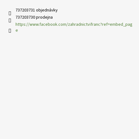
737203731 objednávky
737203730 prodejna
https://www.facebook.com/zahradnictvifranc?ref=embed_pag
e