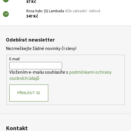
67 Kč
Rosa hybr. (S) Lambada
růže zahradní - keřová
347 Kč
Z
á
Odebírat newsletter
p
Nezmeškejte žádné novinky či slevy!
a
t
E-mail
í
Vložením e-mailu souhlasíte s
podmínkami ochrany
osobních údajů
PŘIHLÁSIT SE
Kontakt