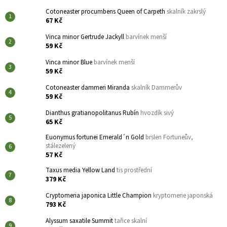
Cotoneaster procumbens Queen of Carpeth
skalník zakrslý
67 Kč
Vinca minor Gertrude Jackyll
barvínek menší
59 Kč
Vinca minor Blue
barvínek menší
59 Kč
Cotoneaster dammeri Miranda
skalník Dammerův
59 Kč
Dianthus gratianopolitanus Rubín
hvozdík sivý
65 Kč
Euonymus fortunei Emerald´n Gold
brslen Fortuneův,
stálezelený
57 Kč
Taxus media Yellow Land
tis prostřední
379 Kč
Cryptomeria japonica Little Champion
kryptomerie japonská
793 Kč
Alyssum saxatile Summit
tařice skalní