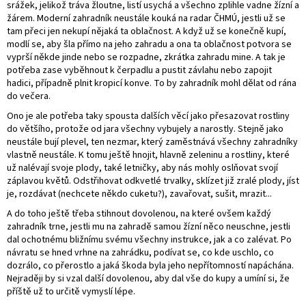
srážek, jelikož tráva žloutne, listí usychá a všechno zplihle vadne žízní a
žárem. Moderní zahradník neustále kouká na radar ČHMÚ, jestli už se
tam přeci jen nekupí nějaká ta oblačnost. A když už se konečně kupí,
modlí se, aby šla přímo na jeho zahradu a ona ta oblačnost potvora se
vyprší někde jinde nebo se rozpadne, zkrátka zahradu mine. A tak je
potřeba zase vyběhnout k čerpadlu a pustit závlahu nebo zapojit
hadici, případně plnit kropicí konve. To by zahradník mohl dělat od rána
do večera.
Ono je ale potřeba taky spousta dalších věcí jako přesazovat rostliny
do většího, protože od jara všechny vybujely a narostly. Stejně jako
neustále bují plevel, ten nezmar, který zaměstnává všechny zahradníky
vlastně neustále. K tomu ještě hnojit, hlavně zeleninu a rostliny, které
už nalévají svoje plody, také letničky, aby nás mohly oslňovat svojí
záplavou květů. Odstřihovat odkvetlé trvalky, sklízet již zralé plody, jíst
je, rozdávat (nechcete někdo cuketu?), zavařovat, sušit, mrazit...
A do toho ještě třeba stihnout dovolenou, na které ovšem každý
zahradník trne, jestli mu na zahradě samou žízní něco neuschne, jestli
dal ochotnému bližnímu svému všechny instrukce, jak a co zalévat. Po
návratu se hned vrhne na zahrádku, podívat se, co kde uschlo, co
dozrálo, co přerostlo a jaká škoda byla jeho nepřítomností napáchána.
Nejraději by si vzal další dovolenou, aby dal vše do kupy a umíní si, že
příště už to určitě vymyslí lépe.