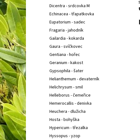
Dicentra - srdcovka M
Echinacea - třapatkovka
Eupatorium - sadec
Fragaria - jahodník
Gailardia - kokarda
Gaura - svíčkovec
Gentiana - hořec
Geranium - kakost
Gypsophila - šater
Helianthemum - devaterník
Helichrysum - smil
Helleborus - čemeřice
Hemerocallis - denivka
Heuchera - dlužicha
Hosta - bohyška
Hypericum - třezalka
Hyssopus - yzop