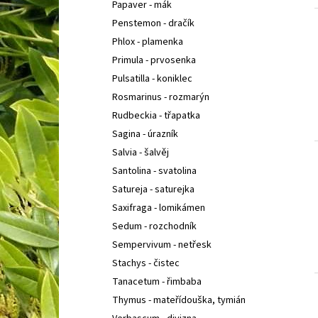
Papaver - mák
Penstemon - dračík
Phlox - plamenka
Primula - prvosenka
Pulsatilla - koniklec
Rosmarinus - rozmarýn
Rudbeckia - třapatka
Sagina - úrazník
Salvia - šalvěj
Santolina - svatolina
Satureja - saturejka
Saxifraga - lomikámen
Sedum - rozchodník
Sempervivum - netřesk
Stachys - čistec
Tanacetum - řimbaba
Thymus - mateřídouška, tymián