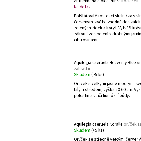
Anthennaria dioica Rubra
kociánek
Na dotaz
Polštářovitě rostoucí skalnička s v
červenými květy, vhodná do skalek
zelených zídek a koryt. Vytváří krá
zákoutí ve spojení s drobnými jarní
cibulovinami.
Aquilegia caeruela Heavenly Blue
or
zahradní
Skladem
(>5 ks)
Orlíček s velkými jasně modrými kv
bílým středem, výška 50-60 cm. Vy
polostín a vlhčí humózní půdy.
Aquilegia caeruela Koralle
orlíček z
Skladem
(>5 ks)
Orlíček se středně velkými červen