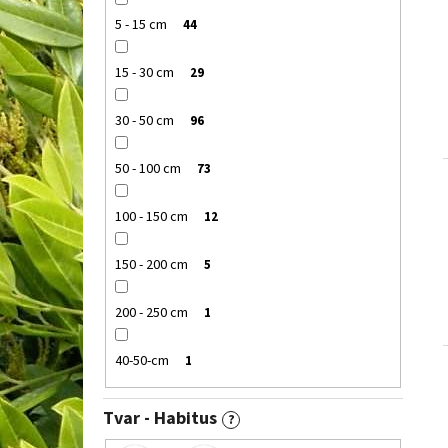
5 - 15 cm
44
15 - 30 cm
29
30 - 50 cm
96
50 - 100 cm
73
100 - 150 cm
12
150 - 200 cm
5
200 - 250 cm
1
40-50-cm
1
Tvar - Habitus
?