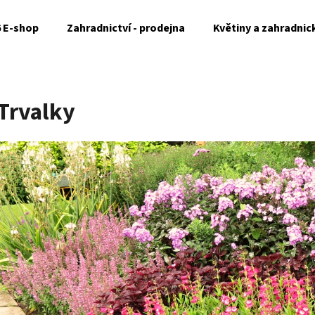
6 E-shop
Zahradnictví - prodejna
Květiny a zahradnic
Co potřebujete najít?
Trvalky
HLEDAT
Doporučujeme