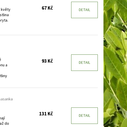
67 Kč
, květy
DETAIL
stlina
ryta.
ě
93 Kč
DETAIL
pnu a
tliny
sasanka
131 Kč
DETAIL
ají
 až do