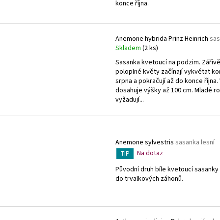
konce října.
Anemone hybrida Prinz Heinrich
sas
Skladem
(2 ks)
Sasanka kvetoucí na podzim. Zářiv
poloplné květy začínají vykvétat k
srpna a pokračují až do konce října.
dosahuje výšky až 100 cm. Mladé ro
vyžadují...
Anemone sylvestris
sasanka lesní
Na dotaz
TIP
Původní druh bíle kvetoucí sasank
do trvalkových záhonů.