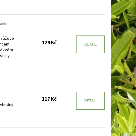
anka
ě růžové
129 Kč
oncem
DETAIL
 V květu
stliny
117 Kč
DETAIL
y vhodný