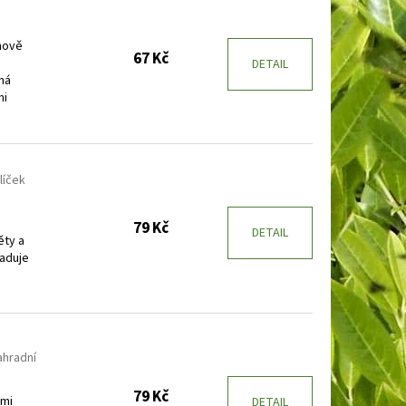
ínově
67 Kč
DETAIL
sná
mi
líček
79 Kč
DETAIL
ěty a
žaduje
ahradní
79 Kč
ými
DETAIL