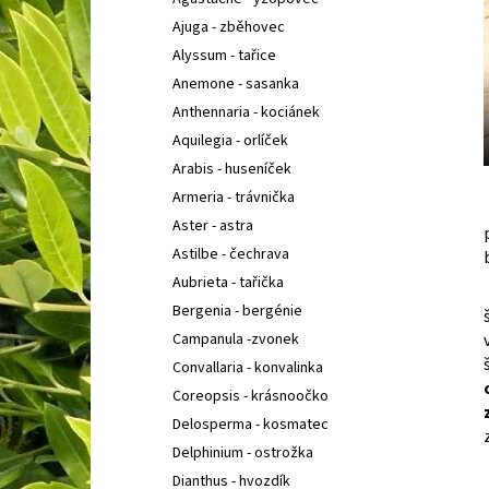
SEDUM TELEPHIUM SEDUCTION CHERRY
l
CHOCOLATE
ROZCHODNÍK NACHOVÝ
Ajuga - zběhovec
97 Kč
Alyssum - tařice
Anemone - sasanka
Anthennaria - kociánek
Aquilegia - orlíček
Arabis - huseníček
Armeria - trávnička
Aster - astra
Astilbe - čechrava
Aubrieta - tařička
Bergenia - bergénie
Campanula -zvonek
Convallaria - konvalinka
Coreopsis - krásnoočko
Delosperma - kosmatec
Delphinium - ostrožka
Dianthus - hvozdík