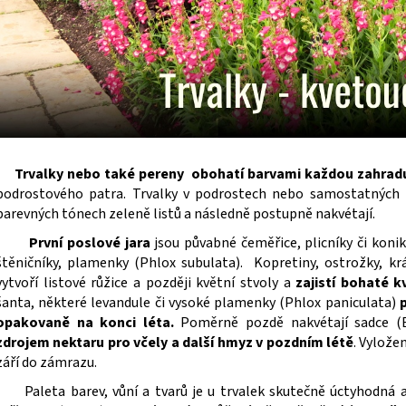
SEDUM TELEPHIUM SEDUCTION ROSE CHARM
HEMEROCALLIS X 
ROZCHODNÍK NACHOVÝ
ZAHRADNÍ
97 Kč
143 Kč
Trvalky nebo také pereny obohatí barvami každou zahrad
podrostového patra. Trvalky v podrostech nebo samostatných 
barevných tónech zeleně listů a následně postupně nakvétají.
První poslové jara
jsou půvabné čeměřice, plicníky či konik
štěničníky, plamenky (Phlox subulata). Kopretiny, ostrožky, krás
vytvoří listové růžice a později květní stvoly a
zajistí bohaté k
šanta, některé levandule či vysoké plamenky (Phlox paniculata)
opakovaně na konci léta.
Poměrně pozdě nakvétají sadce (E
zdrojem nektaru pro včely a další hmyz v pozdním létě
. Vylože
září do zámrazu.
Paleta barev, vůní a tvarů je u trvalek skutečně úctyhodná a 