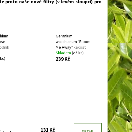
te proto naše nové filtry (v levém sloupci) pro
hium
Geranium
ose
walichianum "Bloom
odník
Me Away"
kakost
Skladem
(>5 ks)
 ks)
239 Kč
131 Kč
DETAIL