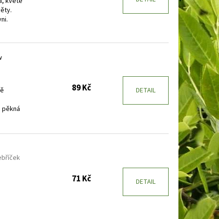
á, kvete
ěty.
ni.
w
89 Kč
vě
DETAIL
i pěkná
ebříček
71 Kč
DETAIL
ě