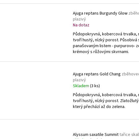
Ajuga reptans Burgundy Glow
zběh
plazivý
Na dotaz
Půdopokryvná, kobercová trvalka, 
tvoří hustý, nízký porost. Působivá
panašovaným listem - purpurovo- z
krémový s růžovými skvrnami.
Ajuga reptans Gold Chang
zběhove
plazivý
Skladem
(3 ks)
Půdopokryvná, kobercová trvalka, 
tvoří hustý, nízký porost. Zlatožlutý 
který přechází až do zelena.
Alyssum saxatile Summit
tařice skal