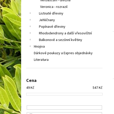
Verbascum - divizna
Veronica - rozrazil
Listnaté dřeviny
Jehličnany
Popínavé dřeviny
Rhododendrony a další vřesovištní
Balkonové a sezónní květiny
Hnojiva
Dárkové poukazy a Expres objednávky
Literatura
Cena
49
Kč
547
Kč