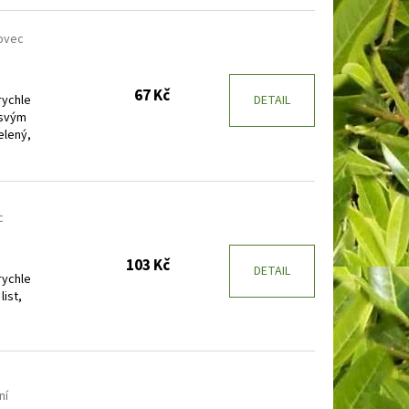
ovec
67 Kč
rychle
DETAIL
 svým
elený,
c
103 Kč
DETAIL
rychle
list,
ní