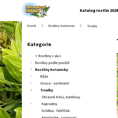
K
Přejít
na
o
Katalog rostlin 202
obsah
Zpět
Zpět
š
do
do
í
Domů
Rostliny botanicky
Trvalky
k
obchodu
obchodu
P
o
Kategorie
Přeskočit
s
kategorie
t
⭐ Rostliny v akci
r
Rostliny podle použití
a
Rostliny botanicky
n
Růže
n
Ovoce - sortiment
í
Trvalky
p
Okrasné trávy, bambusy
a
Kapradiny
n
Achillea - řebříček
e
Agastache - yzopovec