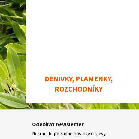
DENIVKY, PLAMENKY,
ROZCHODNÍKY
Z
á
Odebírat newsletter
p
Nezmeškejte žádné novinky či slevy!
a