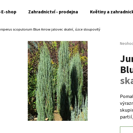
6 E-shop
Zahradnictví - prodejna
Květiny a zahradnic
niperus scopulorum Blue Arrow
jalovec skalní, úzce sloupovitý
Co potřebujete najít?
Průměr
Neoho
hodnoc
Ju
produk
HLEDAT
je
Bl
0,0
z
sk
5
Doporučujeme
hvězdi
Pomalu
výraz
skupi
partií