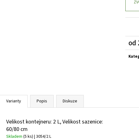
BUDDLEIA DAVIDII SUGAR PLUM PBR
KOMULE
HEMEROCALLIS X 
ZV
DAVIDOVA
143 Kč
249 Kč
od
Měrn
cena:
Kate
Varianty
Popis
Diskuze
Velikost kontejneru: 2 L, Velikost sazenice:
60/80 cm
Skladem
(5 ks)
| 3054/2 L