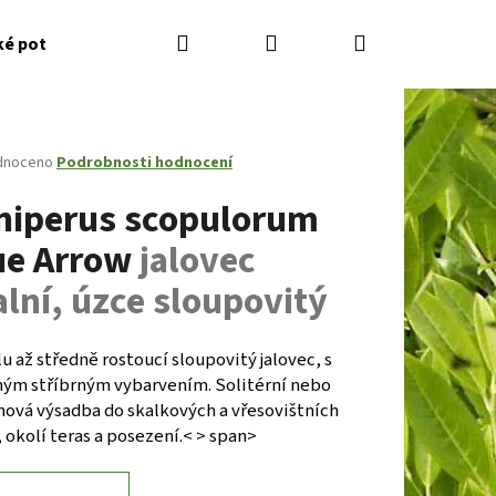
Hledat
Přihlášení
Nákupní
ké potřeby
Kontakty
Jak nakupovat
Zahradník
košík
né
dnoceno
Podrobnosti hodnocení
ení
niperus scopulorum
tu
ue Arrow
jalovec
alní, úzce sloupovitý
ček.
 až středně rostoucí sloupovitý jalovec, s
ným stříbrným vybarvením. Solitérní nebo
nová výsadba do skalkových a vřesovištních
Následující
, okolí teras a posezení.< > span>