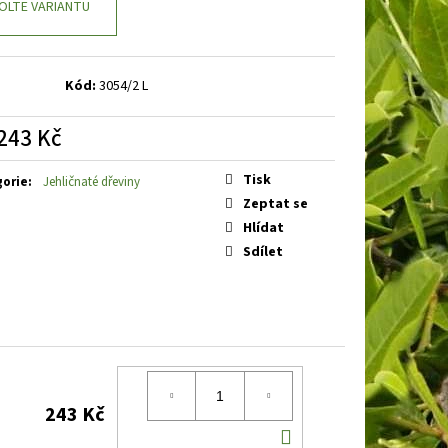
BOOBY RUBY
DENIVKA
OLTE VARIANTU
Kód:
3054/2 L
243 Kč
á
Tisk
gorie
:
Jehličnaté dřeviny
Zeptat se
Hlídat
Sdílet
243 Kč
DO