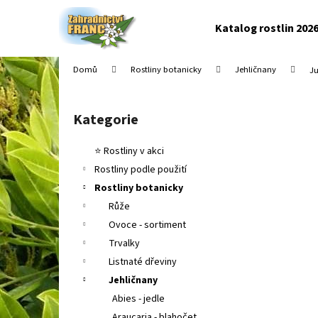
K
Přejít
na
o
Katalog rostlin 202
obsah
Zpět
Zpět
š
do
do
í
Domů
Rostliny botanicky
Jehličnany
Ju
k
obchodu
obchodu
P
o
Kategorie
Přeskočit
s
kategorie
t
⭐ Rostliny v akci
r
Rostliny podle použití
a
Rostliny botanicky
n
Růže
n
Ovoce - sortiment
í
Trvalky
p
Listnaté dřeviny
a
Jehličnany
n
Abies - jedle
e
Araucaria - blahočet