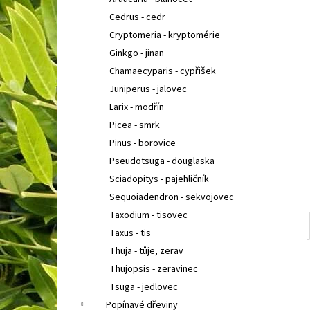
BUDDLEIA DAVIDII PRINCE CHARMING
KOMULE
l
DAVIDOVA
Cedrus - cedr
149 Kč
Cryptomeria - kryptomérie
Ginkgo - jinan
Chamaecyparis - cypřišek
Juniperus - jalovec
Larix - modřín
Picea - smrk
Pinus - borovice
Pseudotsuga - douglaska
Sciadopitys - pajehličník
Sequoiadendron - sekvojovec
Taxodium - tisovec
Taxus - tis
Thuja - tůje, zerav
Thujopsis - zeravinec
Tsuga - jedlovec
Popínavé dřeviny