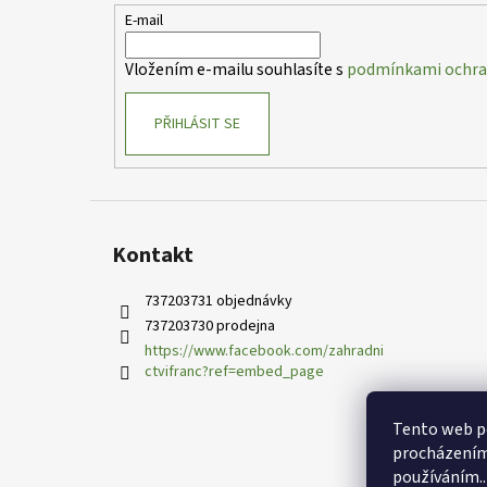
t
E-mail
í
Vložením e-mailu souhlasíte s
podmínkami ochran
PŘIHLÁSIT SE
Kontakt
737203731 objednávky
737203730 prodejna
https://www.facebook.com/zahradni
ctvifranc?ref=embed_page
Tento web po
procházením 
používáním..