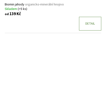
Biomin jahody
organicko-minerální hnojivo
Skladem
(>5 ks)
139 Kč
od
DETAIL