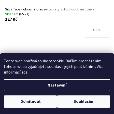
Silva Tabs - okrasné dřeviny
tablety s dlouhodobým účinkem
Skladem
(>5 ks)
127 Kč
DETAIL
Tento web používá soubory cookie. Dalším procházením
tohoto webu vyjadřujete souhlas s jejich používáním.. Více
informací
zde
.
Nastavení
Odmítnout
Souhlasím