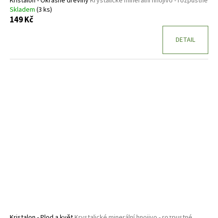
Kristalon - Okrasné dřeviny
Krystalické minerální hnojivo - rozpustné
Skladem
(3 ks)
149 Kč
DETAIL
Kristalon - Plod a květ
Krystalické minerální hnojivo - rozpustné