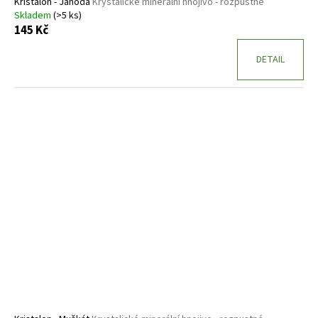
Kristalon - Jahoda
Krystalické minerální hnojivo - rozpustné
Skladem
(>5 ks)
145 Kč
DETAIL