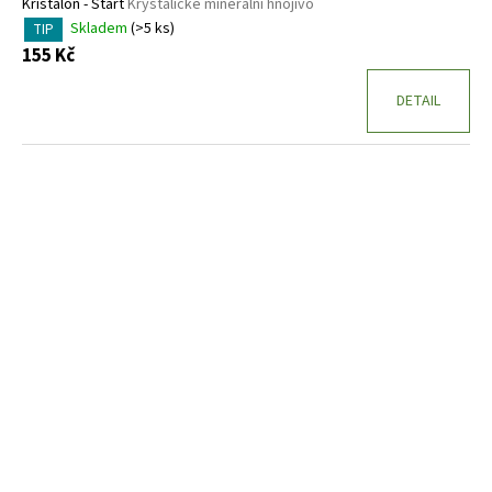
Kristalon - Start
Krystalické minerální hnojivo
Skladem
(>5 ks)
TIP
155 Kč
DETAIL