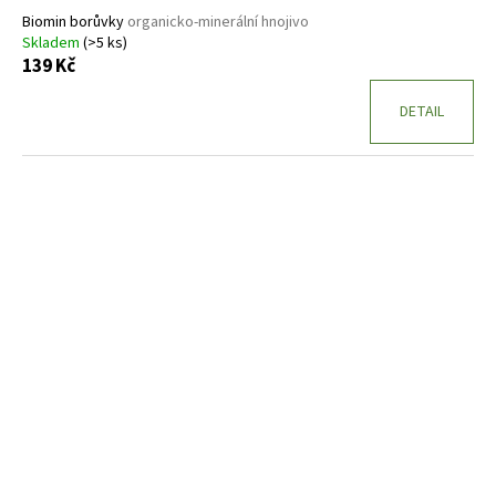
ů
Biomin borůvky
organicko-minerální hnojivo
Skladem
(>5 ks)
139 Kč
DETAIL