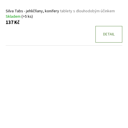
Silva Tabs - jehličňany, konifery
tablety s dlouhodobým účinkem
Skladem
(>5 ks)
137 Kč
DETAIL