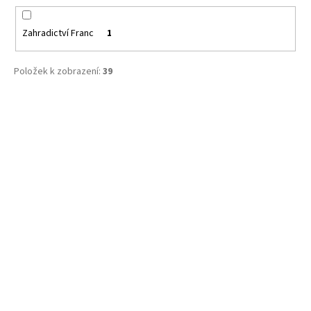
Zahradictví Franc
1
Položek k zobrazení:
39
V
ý
p
i
s
p
r
o
d
u
k
t