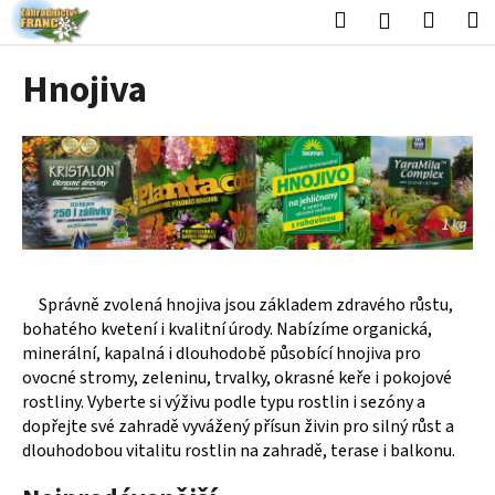
K
Přejít
Hledat
Nákup
M
Přihlášení
na
o
obsah
Zpět
Zpět
košík
š
Hnojiva
í
C
k
o
p
o
t
ř
e
Správně zvolená hnojiva jsou základem zdravého růstu,
b
bohatého kvetení i kvalitní úrody. Nabízíme organická,
u
minerální, kapalná i dlouhodobě působící hnojiva pro
j
ovocné stromy, zeleninu, trvalky, okrasné keře i pokojové
e
rostliny. Vyberte si výživu podle typu rostlin i sezóny a
dopřejte své zahradě vyvážený přísun živin pro silný růst a
t
dlouhodobou vitalitu rostlin na zahradě, terase i balkonu.
e
n