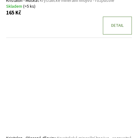
Kristalon - Muškát
Krystalické minerální hnojivo - rozpustné
Skladem
(>5 ks)
165 Kč
DETAIL