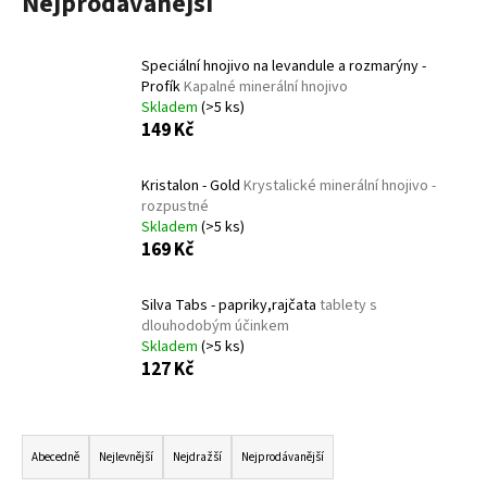
Nejprodávanější
a
j
Speciální hnojivo na levandule a rozmarýny -
í
Profík
Kapalné minerální hnojivo
t
Skladem
(>5 ks)
149 Kč
?
Kristalon - Gold
Krystalické minerální hnojivo -
rozpustné
Skladem
(>5 ks)
169 Kč
HLEDAT
Silva Tabs - papriky,rajčata
tablety s
dlouhodobým účinkem
D
Skladem
(>5 ks)
o
127 Kč
p
o
Ř
r
a
Abecedně
Nejlevnější
Nejdražší
Nejprodávanější
u