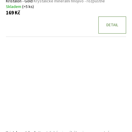
Kristalon - Gold
Krystalické minerální hnojivo - rozpustné
Skladem
(>5 ks)
169 Kč
DETAIL