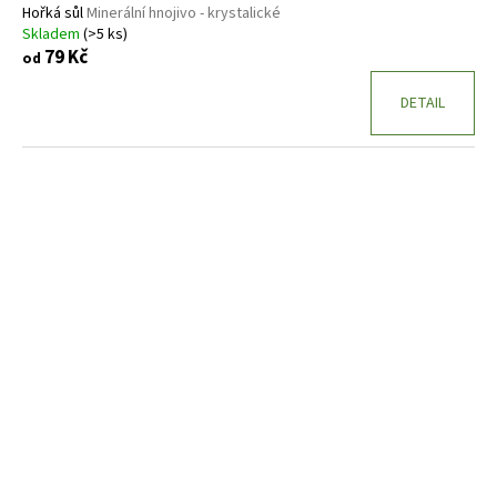
Hořká sůl
Minerální hnojivo - krystalické
Skladem
(>5 ks)
79 Kč
od
DETAIL