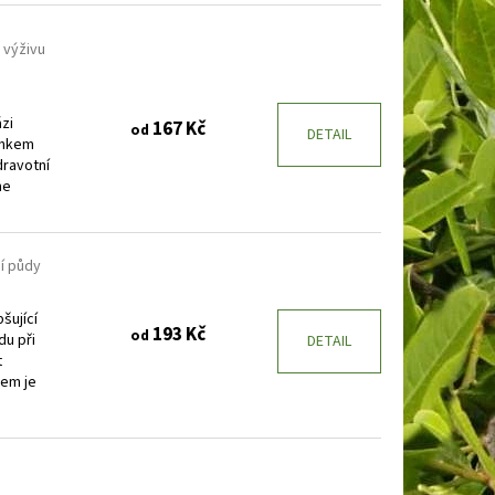
BAKABANA
DENIVKA
 výživu
zi
167 Kč
od
DETAIL
inkem
dravotní
me
ní půdy
šující
193 Kč
od
du při
DETAIL
t
dem je