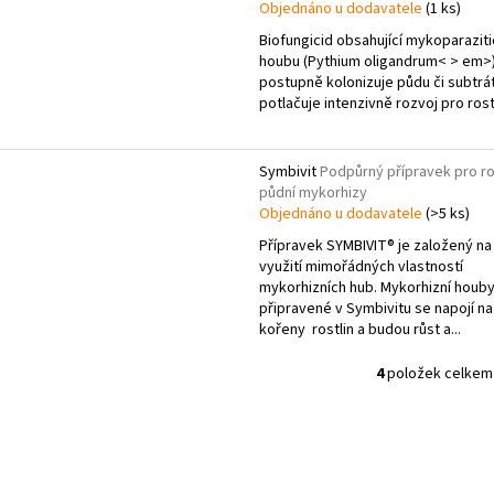
Objednáno u dodavatele
(1 ks)
Biofungicid obsahující mykoparazit
houbu (Pythium oligandrum< > em>)
postupně kolonizuje půdu či subtrát
potlačuje intenzivně rozvoj pro rostl
Symbivit
Podpůrný přípravek pro r
půdní mykorhizy
Objednáno u dodavatele
(>5 ks)
Přípravek SYMBIVIT® je založený na
využití mimořádných vlastností
mykorhizních hub. Mykorhizní houb
připravené v Symbivitu se napojí na
kořeny rostlin a budou růst a...
4
položek celkem
O
v
l
á
d