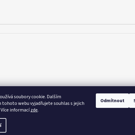
užívá soubory cookie. Dalším
Odmítnout
tohoto webu vyjadřujete souhlas s jejich
 Více informací
zde
.
azena.
í