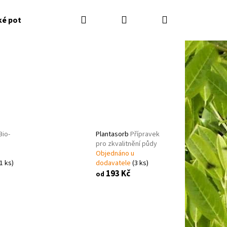
Hledat
Přihlášení
Nákupní
ké potřeby
Kontakty
Jak nakupovat
Zahradník
košík
Bio-
Plantasorb
Přípravek
pro zkvalitnění půdy
Objednáno u
(1 ks)
dodavatele
(3 ks)
193 Kč
od
Následující