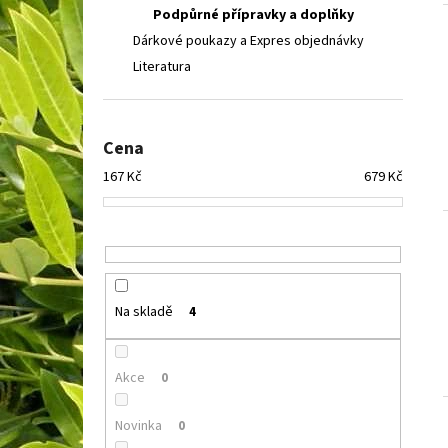
SEDUM TELEPHIUM SEDUCTION CHERRY
l
Podpůrné přípravky a doplňky
CHOCOLATE
ROZCHODNÍK NACHOVÝ
Dárkové poukazy a Expres objednávky
97 Kč
Literatura
Cena
167
Kč
679
Kč
Na skladě
4
Akce
0
Novinka
0