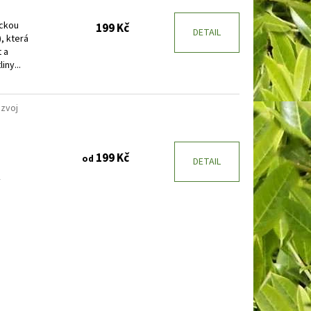
ickou
199 Kč
DETAIL
, která
 a
iny...
ozvoj
199 Kč
od
DETAIL
y