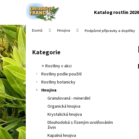
K
Přejít
na
o
Katalog rostlin 202
obsah
Zpět
Zpět
š
do
do
í
Domů
Hnojiva
Podpůrné přípravky a doplňky
k
obchodu
obchodu
P
o
Kategorie
Přeskočit
s
kategorie
t
⭐ Rostliny v akci
r
Rostliny podle použití
a
Rostliny botanicky
n
Hnojiva
n
Granulovaná - minerální
í
Organická hnojiva
p
Krystalická hnojiva
a
Dlouhodobá s řízeným uvolňováním
n
živin
e
Kapalná hnojiva