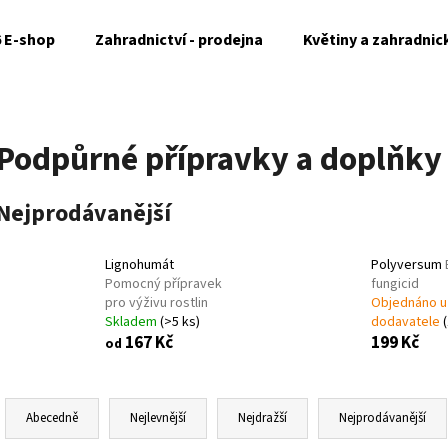
6 E-shop
Zahradnictví - prodejna
Květiny a zahradnic
Co potřebujete najít?
Podpůrné přípravky a doplňky
HLEDAT
Nejprodávanější
Lignohumát
Polyversum
Doporučujeme
Pomocný přípravek
fungicid
pro výživu rostlin
Objednáno u
Skladem
(>5 ks)
dodavatele
167 Kč
199 Kč
od
Ř
a
Abecedně
Nejlevnější
Nejdražší
Nejprodávanější
z