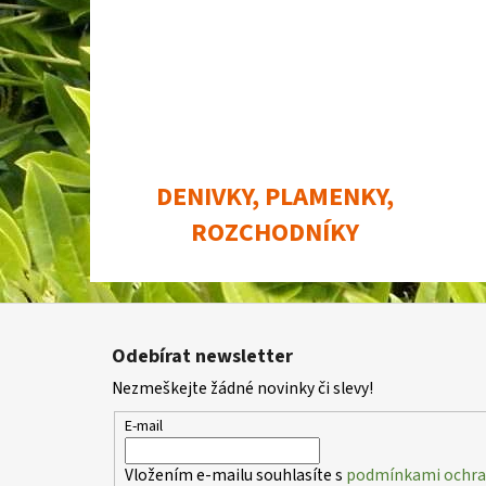
DENIVKY, PLAMENKY,
ROZCHODNÍKY
Z
á
Odebírat newsletter
p
Nezmeškejte žádné novinky či slevy!
a
t
E-mail
í
Vložením e-mailu souhlasíte s
podmínkami ochran