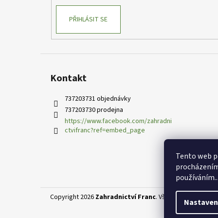
PŘIHLÁSIT SE
Kontakt
737203731 objednávky
737203730 prodejna
https://www.facebook.com/zahradni
ctvifranc?ref=embed_page
Tento web po
procházením 
používáním..
Copyright 2026
Zahradnictví Franc
. Všechna práva vyhr
Nastaven