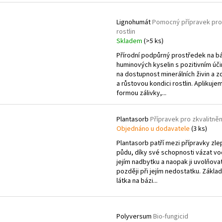
SEDUM TELEPHIUM SEDUCTION ROSE CHARM
HEMEROCALLIS X 
e
ROZCHODNÍK NACHOVÝ
ZAHRADNÍ
V
n
Lignohumát
Pomocný přípravek pro
97 Kč
143 Kč
ý
rostlin
í
p
Skladem
(>5 ks)
p
i
Přírodní podpůrný prostředek na bá
r
huminových kyselin s pozitivním úč
s
o
na dostupnost minerálních živin a z
p
a růstovou kondici rostlin. Aplikuje
d
r
formou zálivky,...
u
o
k
d
Plantasorb
Přípravek pro zkvalitně
t
Objednáno u dodavatele
(3 ks)
u
ů
k
Plantasorb patří mezi přípravky zlep
půdu, díky své schopnosti vázat vo
t
jejím nadbytku a naopak ji uvolňova
ů
později při jejím nedostatku. Zákla
látka na bázi...
Polyversum
Bio-fungicid