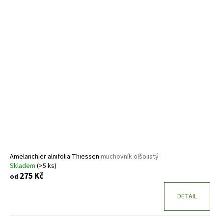
Amelanchier alnifolia Thiessen
muchovník olšolistý
Skladem
(>5 ks)
275 Kč
od
DETAIL