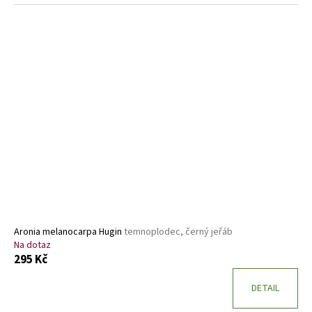
Aronia melanocarpa Hugin
temnoplodec, černý jeřáb
Na dotaz
295 Kč
DETAIL