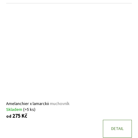
Amelanchier x lamarckii
muchovník
Skladem
(>5 ks)
275 Kč
od
DETAIL