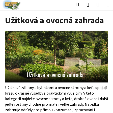
K
Přejít
Hledat
Nákup
M
Přihlášení
na
o
obsah
Zpět
Zpět
košík
š
Užitková a ovocná zahrada
í
C
k
o
p
o
t
ř
e
b
u
j
Užitkové záhony s bylinkami a ovocné stromy a keře spojují
e
krásu okrasné výsadby s praktickým využitím. V této
t
kategorii najdete ovocné stromy a keře, drobné ovoce i další
jedlé rostliny vhodné pro malé i velké zahrady. Nabídka
e
zahrnuje odrůdy pro přímou konzumaci, zpracování i
n