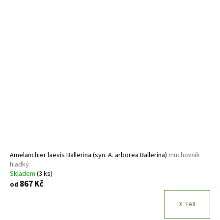
Amelanchier laevis Ballerina (syn. A. arborea Ballerina)
muchovník
hladký
Skladem
(3 ks)
867 Kč
od
DETAIL