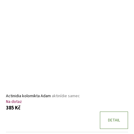
Actinidia kolomikta Adam
aktinídie samec
Na dotaz
385 Kč
DETAIL