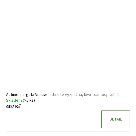
Actinidia arguta Vitikiwi
aktinídie význačná, kiwi - samosprašná
Skladem
(>5 ks)
407 Kč
DETAIL