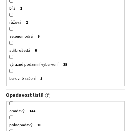
bílá
2
růžová
2
zelenomodrá
9
stříbrošedá
6
výrazné podzimní vybarvení
25
barevné rašení
5
Opadavost listů
?
opadavý
144
poloopadavý
10