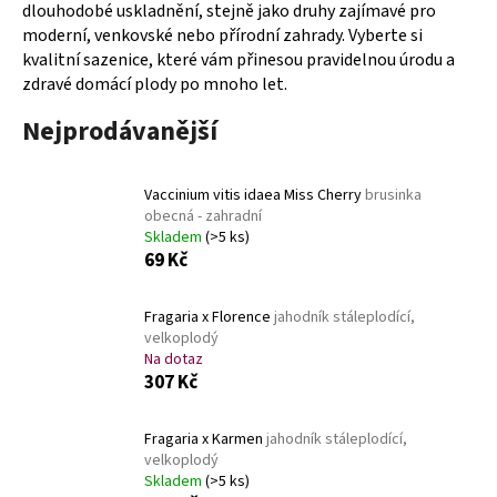
dlouhodobé uskladnění, stejně jako druhy zajímavé pro
a
moderní, venkovské nebo přírodní zahrady. Vyberte si
j
kvalitní sazenice, které vám přinesou pravidelnou úrodu a
í
zdravé domácí plody po mnoho let.
t
Nejprodávanější
?
Vaccinium vitis idaea Miss Cherry
brusinka
obecná - zahradní
Skladem
(>5 ks)
HLEDAT
69 Kč
Fragaria x Florence
jahodník stáleplodící,
velkoplodý
D
Na dotaz
o
307 Kč
p
o
Fragaria x Karmen
jahodník stáleplodící,
r
velkoplodý
u
Skladem
(>5 ks)