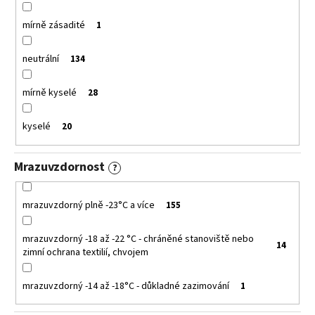
mírně zásadité
1
neutrální
134
mírně kyselé
28
kyselé
20
Mrazuvzdornost
?
mrazuvzdorný plně -23°C a více
155
mrazuvzdorný -18 až -22 °C - chráněné stanoviště nebo
14
zimní ochrana textilií, chvojem
mrazuvzdorný -14 až -18°C - důkladné zazimování
1