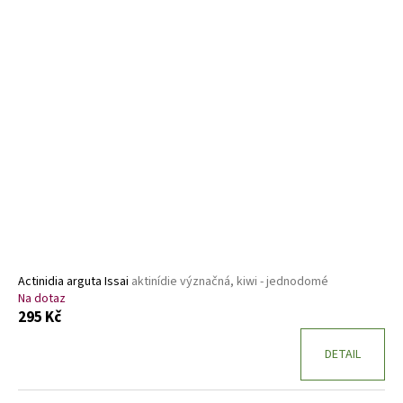
ý
p
i
s
p
r
o
d
u
k
t
ů
Actinidia arguta Issai
aktinídie význačná, kiwi - jednodomé
Na dotaz
295 Kč
DETAIL