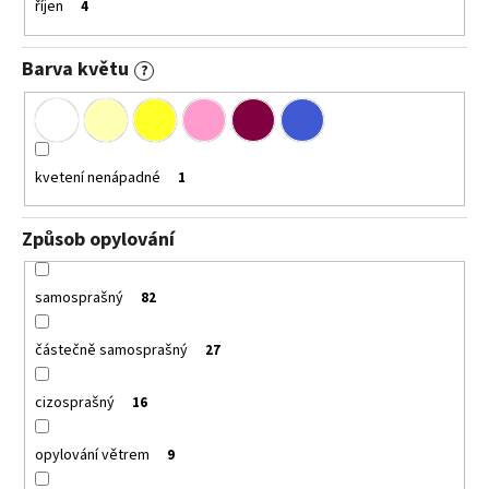
říjen
4
Barva květu
?
kvetení nenápadné
1
Způsob opylování
samosprašný
82
částečně samosprašný
27
cizosprašný
16
opylování větrem
9