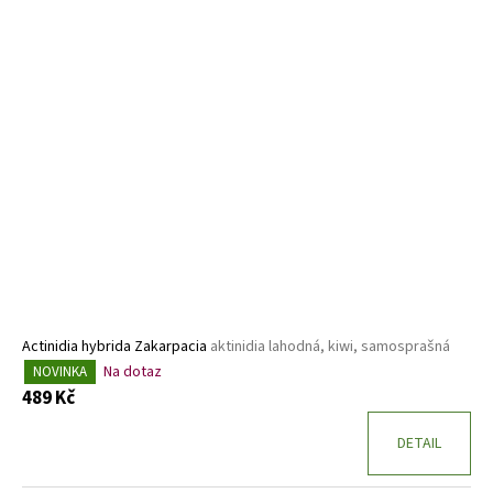
Actinidia hybrida Zakarpacia
aktinidia lahodná, kiwi, samosprašná
Na dotaz
NOVINKA
489 Kč
DETAIL