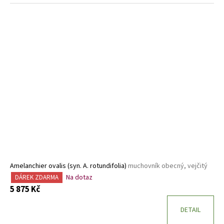
Amelanchier ovalis (syn. A. rotundifolia)
muchovník obecný, vejčitý
Na dotaz
DÁREK ZDARMA
5 875 Kč
DETAIL