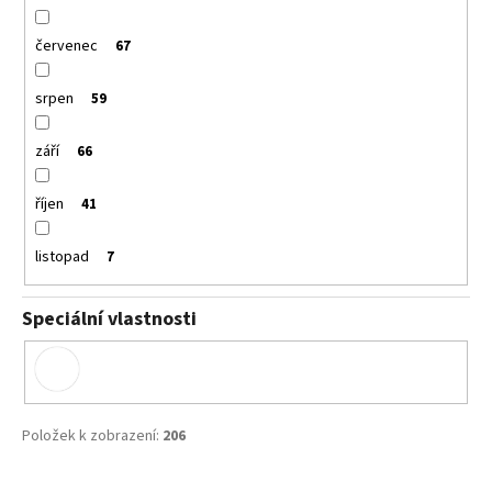
červenec
67
srpen
59
září
66
říjen
41
listopad
7
Speciální vlastnosti
Položek k zobrazení:
206
V