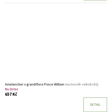
Amelanchier x grandiflora Prince William
muchovník velkokvětý
Na dotaz
657 Kč
DETAIL