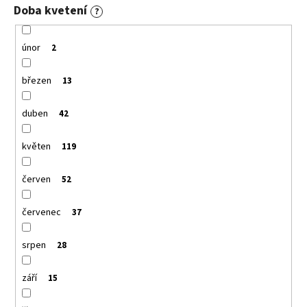
Doba kvetení
?
únor
2
březen
13
duben
42
květen
119
červen
52
červenec
37
srpen
28
září
15