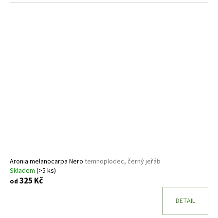
Aronia melanocarpa Nero
temnoplodec, černý jeřáb
Skladem
(>5 ks)
325 Kč
od
DETAIL