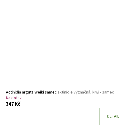
Actinidia arguta Weiki samec
aktinídie význačná, kiwi - samec
Na dotaz
347 Kč
DETAIL