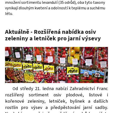
množení sortimentu levandulí (35 odrůd), oba tyto taxony
vynikají dlouhým kvetení a odolností k teplému a suchému
létu.
Aktuálně - Rozšířená nabídka osiv
zeleniny a letniček pro jarní výsevy
d středy 21. ledna nabízí Zahradnictví Franc
O
rozšířený sortiment osiv plodové, listové i
kořenové zeleniny, letniček, bylinek a dalších
rostlin pro výsev a předpěstování jarní sadby.