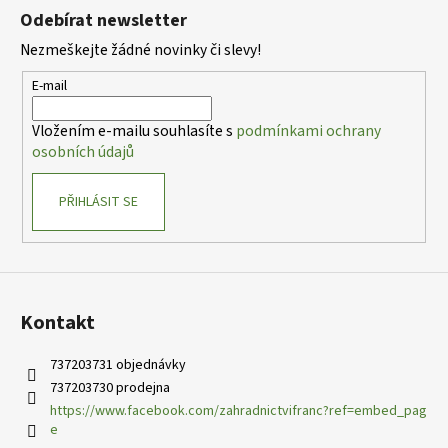
á
Odebírat newsletter
p
Nezmeškejte žádné novinky či slevy!
a
t
E-mail
í
Vložením e-mailu souhlasíte s
podmínkami ochrany
osobních údajů
PŘIHLÁSIT SE
Kontakt
737203731 objednávky
737203730 prodejna
https://www.facebook.com/zahradnictvifranc?ref=embed_pag
e