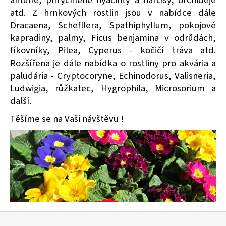
atd. Z hrnkových rostlin jsou v nabídce dále
Dracaena, Schefllera, Spathiphyllum, pokojové
kapradiny, palmy, Ficus benjamina v odrůdách,
fíkovníky, Pilea, Cyperus - kočičí tráva atd.
Rozšířena je dále nabídka o rostliny pro akvária a
paludária - Cryptocoryne, Echinodorus, Valisneria,
Ludwigia, růžkatec, Hygrophila, Microsorium a
další.
Těšíme se na Vaši návštěvu !
Z