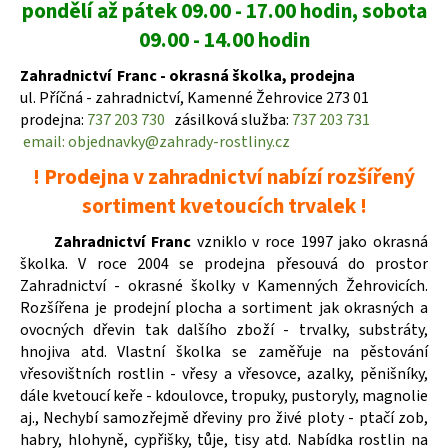
pondělí až pátek 09.00 - 17.00 hodin, sobota
a
09.00 - 14.00 hodin
j
í
Zahradnictví Franc - okrasná školka, prodejna
t
ul. Příčná - zahradnictví, Kamenné Žehrovice 273 01
prodejna:
737 203 730
zásilková služba:
737 203 731
?
email: objednavky@zahrady-rostliny.cz
! Prodejna v zahradnictví nabízí rozšířený
sortiment kvetoucích trvalek !
HLEDAT
Zahradnictví Franc
vzniklo v roce 1997 jako okrasná
školka. V roce 2004 se prodejna přesouvá do prostor
Zahradnictví - okrasné školky v Kamenných Žehrovicích.
Rozšířena je prodejní plocha a sortiment jak okrasných a
D
ovocných dřevin tak dalšího zboží - trvalky, substráty,
o
hnojiva atd. Vlastní školka se zaměřuje na pěstování
p
vřesovištních rostlin - vřesy a vřesovce, azalky, pěnišníky,
o
dále kvetoucí keře - kdoulovce, tropuky, pustoryly, magnolie
r
aj., Nechybí samozřejmě dřeviny pro živé ploty - ptačí zob,
u
habry, hlohyně, cypřišky, tůje, tisy atd. Nabídka rostlin na