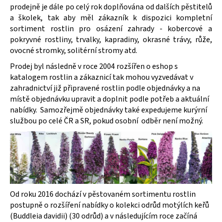
č
prodejně je dále po celý rok doplňována od dalších pěstitelů
u
a školek, tak aby měl zákazník k dispozici kompletní
j
sortiment rostlin pro osázení zahrady - kobercové a
e
pokryvné rostliny, trvalky, kapradiny, okrasné trávy, růže,
m
ovocné stromky, solitérní stromy atd.
e
Prodej byl následně v roce 2004 rozšířen o eshop s
katalogem rostlin a zákaznicí tak mohou vyzvedávat v
SEDUM
zahradnictví již připravené rostlin podle objednávky a na
TELEPHIUM
místě objednávku upravit a doplnit podle potřeb a aktuální
DARK
nabídky. Samozřejmě objednávky také expedujeme kurýrní
MAGIC
ROZCHODNÍK
službou po celé ČR a SR, pokud osobní odběr není možný.
ZVRHLÝ
139
Kč
Od roku 2016 dochází v pěstovaném sortimentu rostlin
postupně o rozšíření nabídky o kolekci odrůd motýlích keřů
(Buddleia davidii) (30 odrůd) a v následujícím roce začíná