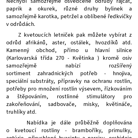
Nechybí samozřejmě osvědčené odrůdy rajčat,
paprik a okurek, různé druhy bylinek a
samozřejmě karotka, petržel a oblíbené ředkvičky
v odrůdách.
Z kvetoucích letniček pak můžete vybírat z
odrůd afrikánů, aster, ostálek, hvozdíků atd.
Kamenný obchod, přímo u hlavní silnice
(Karlovarská třída 270 - Květinka ) kromě osiv
samozřejmě nabízí rozšířený
sortiment zahradnických potřeb - hnojiva,
speciální substráty, přípravky na ochranu rostlin,
potřeby pro množení rostlin výsevem, řízkováním
a štěpováním, rostlinné stimulátory pro
zakořeňování, sadbovače, misky, květináče,
truhlíky atd.
Nabídka je dále průběžně doplňována
o kvetoucí rostliny - bramboříky, primulky,
antúrie, přirychlené hyacinty a narcisy, orchideje