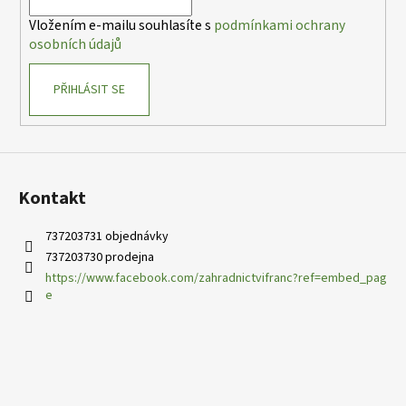
í
p
Vložením e-mailu souhlasíte s
podmínkami ochrany
r
osobních údajů
v
k
PŘIHLÁSIT SE
y
v
ý
p
i
s
Kontakt
u
737203731 objednávky
737203730 prodejna
https://www.facebook.com/zahradnictvifranc?ref=embed_pag
e