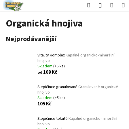
K
Přejít
Hledat
Nákup
M
Přihlášení
na
o
obsah
Zpět
Zpět
košík
š
Organická hnojiva
í
C
k
Nejprodávanější
o
p
o
Vitality Komplex
Kapalné organicko-minerální
t
hnojivo
Skladem
(>5 ks)
ř
109 Kč
od
e
b
Slepičince granulované
Granulované organické
u
hnojivo
j
Skladem
(>5 ks)
105 Kč
e
t
Slepičince tekuté
Kapalné organicko-minerální
e
hnojivo
n