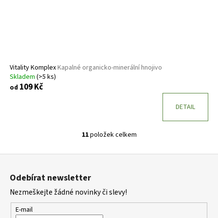
Vitality Komplex
Kapalné organicko-minerální hnojivo
Skladem
(>5 ks)
109 Kč
od
DETAIL
11
položek celkem
O
v
Z
l
á
á
Odebírat newsletter
d
p
a
Nezmeškejte žádné novinky či slevy!
a
c
t
E-mail
í