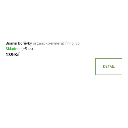
o
d
u
k
t
ů
Biomin borůvky
organicko-minerální hnojivo
Skladem
(>5 ks)
139 Kč
DETAIL