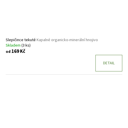
Slepičince tekuté
Kapalné organicko-minerální hnojivo
Skladem
(3 ks)
169 Kč
od
DETAIL