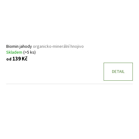
Biomin jahody
organicko-minerální hnojivo
Skladem
(>5 ks)
139 Kč
od
DETAIL