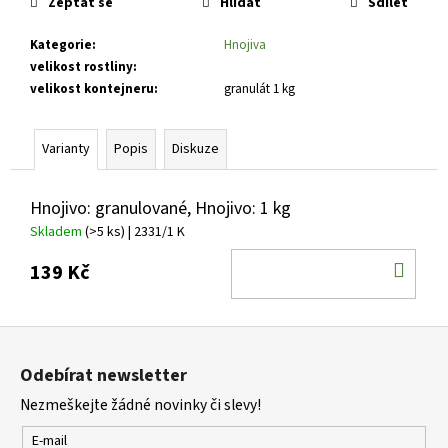
č
Zeptat se
Hlídat
Sdílet
u
j
Kategorie
:
Hnojiva
e
velikost rostliny
:
m
velikost kontejneru
:
granulát 1 kg
e
Varianty
Popis
Diskuze
CYTISUS
X
SCOPARIUS
Hnojivo: granulované, Hnojivo: 1 kg
LENA
Skladem
(>5 ks)
| 2331/1 K
ČILIMNÍK,
JANOVEC
DO
139 Kč
289
KOŠ
Kč
Z
á
Odebírat newsletter
p
Nezmeškejte žádné novinky či slevy!
a
t
E-mail