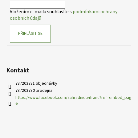
í
Vložením e-mailu souhlasíte s
podmínkami ochrany
osobních údajů
PŘIHLÁSIT SE
Kontakt
737203731 objednávky
737203730 prodejna
https://www.facebook.com/zahradnictvifranc?ref=embed_pag
e