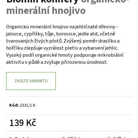
je
a
minerální hnojivo
0,0
z
j
5
í
hvězdiček.
Organicko minerální hnojivo na jehličnaté dřeviny -
t
jalovce, cypřišky, tůje, borovice, jedle atd, včetně
?
tvarovaných živých plotů. Zvýšený poměr draslíku a
hořčíku zlepšuje vyzrálost pletiv a vybarvení jehlic.
Vysoký podíl organické hmoty podporuje mikrobiální
aktivitu v půdě a zvyšuje přirozenou úrodnost.
HLEDAT
ZVOLTE VARIANTU
D
o
Kód:
2331/1 K
p
o
139 Kč
r
Měrná
u
cena: