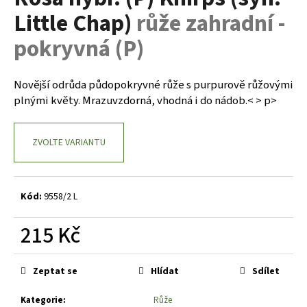
je
a
Little Chap)
růže zahradní -
0,0
z
j
pokryvná (P)
5
í
hvězdiček.
t
Novější odrůda půdopokryvné růže s purpurově růžovými
?
plnými květy. Mrazuvzdorná, vhodná i do nádob.< > p>
ZVOLTE VARIANTU
HLEDAT
Kód:
9558/2 L
D
215 Kč
o
p
Měrná
o
cena:
Zeptat se
Hlídat
Sdílet
r
u
Kategorie
:
Růže