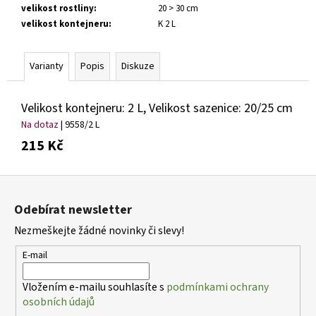
č
velikost rostliny
:
20 > 30 cm
u
velikost kontejneru
:
K 2 L
j
e
m
Varianty
Popis
Diskuze
e
Velikost kontejneru: 2 L, Velikost sazenice: 20/25 cm
HEMEROCALLIS
Na dotaz
| 9558/2 L
X
215 Kč
BOOBY
RUBY
DENIVKA
Z
143
á
Kč
Odebírat newsletter
p
Nezmeškejte žádné novinky či slevy!
a
t
E-mail
í
Vložením e-mailu souhlasíte s
podmínkami ochrany
osobních údajů