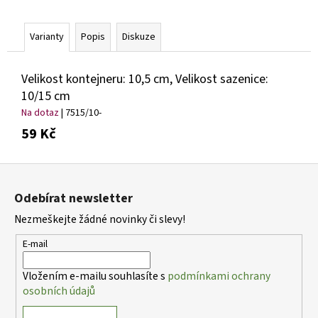
č
u
j
Varianty
Popis
Diskuze
e
m
Velikost kontejneru: 10,5 cm, Velikost sazenice:
e
10/15 cm
Na dotaz
| 7515/10-
SEDUM
59 Kč
TELEPHIUM
SEDUCTION
CHERRY
Z
CHOCOLATE
ROZCHODNÍK
á
NACHOVÝ
Odebírat newsletter
p
97
Nezmeškejte žádné novinky či slevy!
a
Kč
t
E-mail
í
Vložením e-mailu souhlasíte s
podmínkami ochrany
osobních údajů