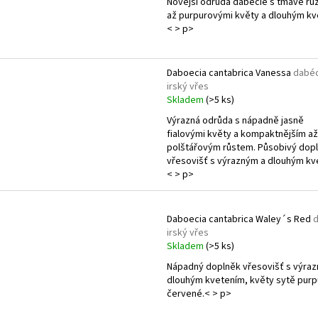
Novější odrůda dabécie s tmavě rů
až purpurovými květy a dlouhým kv
< > p>
Daboecia cantabrica Vanessa
dabéc
irský vřes
Skladem
(>5 ks)
Výrazná odrůda s nápadně jasně
fialovými květy a kompaktnějším až
polštářovým růstem. Působivý dop
vřesovišť s výrazným a dlouhým kv
< > p>
Daboecia cantabrica Waley´s Red
d
irský vřes
Skladem
(>5 ks)
Nápadný doplněk vřesovišť s výra
dlouhým kvetením, květy sytě pur
červené.< > p>