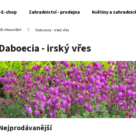
6 E-shop
Zahradnictví - prodejna
Květiny a zahradnic
í vřesovištní
Daboecia - irský vřes
Co potřebujete najít?
Daboecia - irský vřes
HLEDAT
Doporučujeme
Nejprodávanější