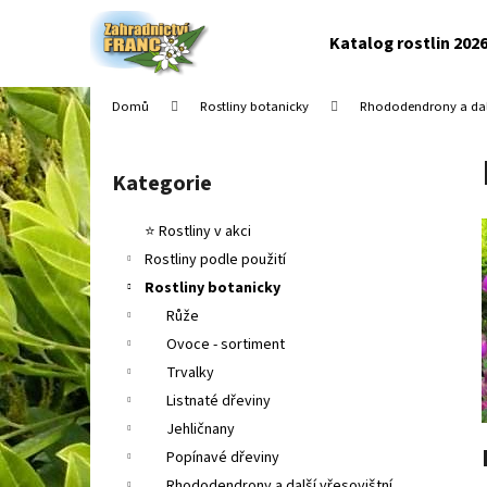
K
Přejít
na
o
Katalog rostlin 202
obsah
Zpět
Zpět
š
do
do
í
Domů
Rostliny botanicky
Rhododendrony a dalš
k
obchodu
obchodu
P
o
Kategorie
Přeskočit
s
kategorie
t
⭐ Rostliny v akci
r
Rostliny podle použití
a
Rostliny botanicky
n
Růže
n
Ovoce - sortiment
í
Trvalky
p
Listnaté dřeviny
a
Jehličnany
n
Popínavé dřeviny
e
Rhododendrony a další vřesovištní