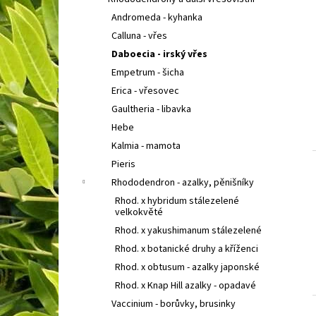
SEDUM TELEPHIUM SEDUCTION CHERRY
l
CHOCOLATE
ROZCHODNÍK NACHOVÝ
Andromeda - kyhanka
97 Kč
Calluna - vřes
Daboecia - irský vřes
Empetrum - šicha
Erica - vřesovec
Gaultheria - libavka
Hebe
Kalmia - mamota
Pieris
Rhododendron - azalky, pěnišníky
Rhod. x hybridum stálezelené
velkokvěté
Rhod. x yakushimanum stálezelené
Rhod. x botanické druhy a kříženci
Rhod. x obtusum - azalky japonské
Rhod. x Knap Hill azalky - opadavé
Vaccinium - borůvky, brusinky