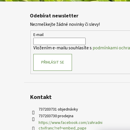
Z
á
Odebírat newsletter
p
Nezmeškejte žádné novinky či slevy!
a
t
E-mail
í
Vložením e-mailu souhlasíte s
podmínkami ochran
PŘIHLÁSIT SE
Kontakt
737203731 objednávky
737203730 prodejna
https://www.facebook.com/zahradni
ctvifranc?ref=embed_page