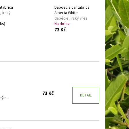
BAKABANA
DENIVKA
ntabrica
Daboecia cantabrica
, irský
Alberta White
dabécie, irský vřes
 ks)
Na dotaz
73 Kč
73 Kč
DETAIL
zným a