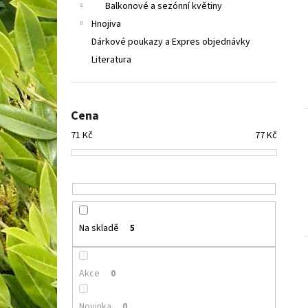
Balkonové a sezónní květiny
Hnojiva
Dárkové poukazy a Expres objednávky
Literatura
Cena
71
Kč
77
Kč
Na skladě
5
Akce
0
Novinka
0