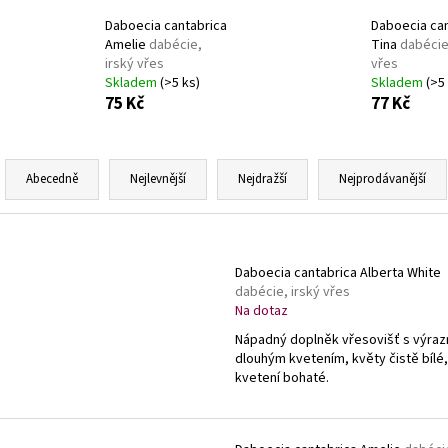
SEDUM TELEPHIUM SEDUCTION ROSE CHARM
HEMEROCALLIS X 
ROZCHODNÍK NACHOVÝ
ZAHRADNÍ
Daboecia cantabrica
Daboecia ca
Amelie
dabécie,
Tina
dabécie
97 Kč
143 Kč
irský vřes
vřes
Skladem
(>5 ks)
Skladem
(>5
75 Kč
77 Kč
Ř
a
Abecedně
Nejlevnější
Nejdražší
Nejprodávanější
z
e
V
n
ý
Daboecia cantabrica Alberta White
í
p
dabécie, irský vřes
p
Na dotaz
i
r
Nápadný doplněk vřesovišť s výra
s
o
dlouhým kvetením, květy čistě bílé,
p
kvetení bohaté.
d
r
u
o
k