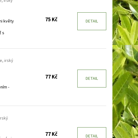
, irský
75 Kč
i květy
DETAIL
ť s
e, irský
77 Kč
DETAIL
ním -
irský
77 Kč
DETAIL