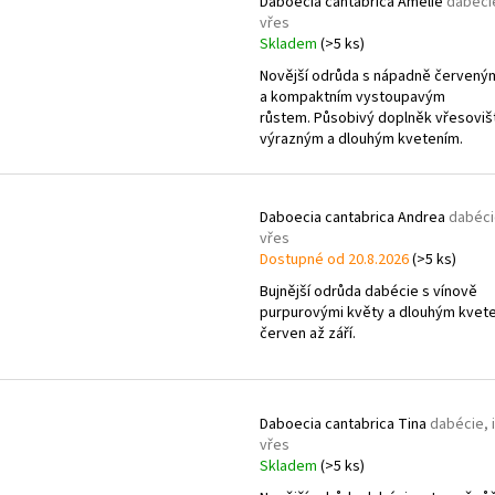
d
Daboecia cantabrica Amelie
dabécie
t
vřes
u
ů
Skladem
(>5 ks)
k
Novější odrůda s nápadně červeným
t
a kompaktním vystoupavým
ů
růstem. Působivý doplněk vřesoviš
výrazným a dlouhým kvetením.
Daboecia cantabrica Andrea
dabéci
vřes
Dostupné od 20.8.2026
(>5 ks)
Bujnější odrůda dabécie s vínově
purpurovými květy a dlouhým kvete
červen až září.
Daboecia cantabrica Tina
dabécie, 
vřes
Skladem
(>5 ks)