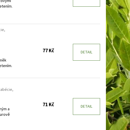
žovými
etením.
ie,
77 Kč
DETAIL
lněk
etením.
abécie,
71 Kč
DETAIL
zným a
purově