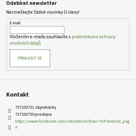
Odebírat newsletter
p
Nezmeškejte žádné novinky či slevy!
a
t
E-mail
í
Vložením e-mailu souhlasíte s
podmínkami ochrany
osobních údajů
PŘIHLÁSIT SE
Kontakt
737203731 objednávky
737203730 prodejna
https://www.facebook.com/zahradnictvifranc?ref=embed_pag
e