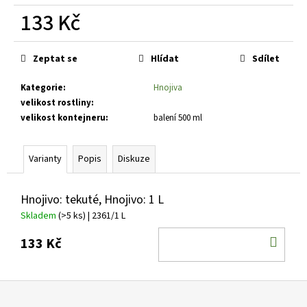
č
133 Kč
u
j
Měrná
e
cena:
Zeptat se
Hlídat
Sdílet
m
e
Kategorie
:
Hnojiva
velikost rostliny
:
VINCA
velikost kontejneru
:
balení 500 ml
MINOR
GERTRUDE
JACKYLL
Varianty
Popis
Diskuze
BARVÍNEK
MENŠÍ
59
Hnojivo: tekuté, Hnojivo: 1 L
Kč
Skladem
(>5 ks)
| 2361/1 L
DO
133 Kč
KOŠ
Z
á