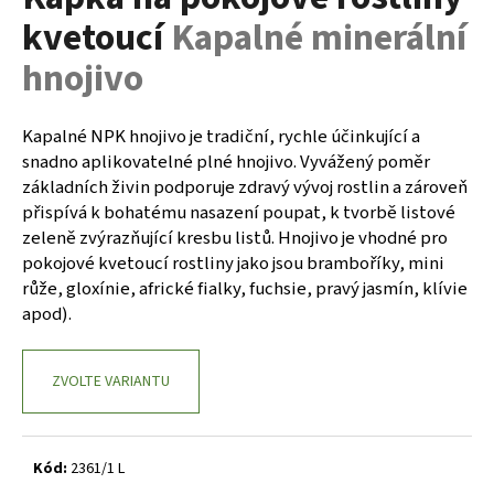
je
a
kvetoucí
Kapalné minerální
0,0
z
j
hnojivo
5
í
hvězdiček.
t
Kapalné NPK hnojivo je tradiční, rychle účinkující a
?
snadno aplikovatelné plné hnojivo. Vyvážený poměr
základních živin podporuje zdravý vývoj rostlin a zároveň
přispívá k bohatému nasazení poupat, k tvorbě listové
zeleně zvýrazňující kresbu listů. Hnojivo je vhodné pro
HLEDAT
pokojové kvetoucí rostliny jako jsou bramboříky, mini
růže, gloxínie, africké fialky, fuchsie, pravý jasmín, klívie
apod).
D
o
ZVOLTE VARIANTU
p
o
r
Kód:
2361/1 L
u