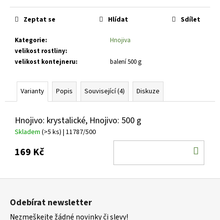
č
Měrná
u
cena:
Zeptat se
Hlídat
Sdílet
j
e
Kategorie
:
Hnojiva
m
velikost rostliny
:
e
velikost kontejneru
:
balení 500 g
HEMEROCALLIS
Varianty
Popis
Související (4)
Diskuze
X
DARIA
DENIVKA
ZAHRADNÍ
Hnojivo: krystalické, Hnojivo: 500 g
143
Skladem
(>5 ks)
| 11787/500
Kč
DO
169 Kč
KOŠ
Z
á
Odebírat newsletter
p
Nezmeškejte žádné novinky či slevy!