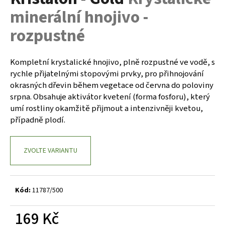
je
a
minerální hnojivo -
0,0
z
j
rozpustné
5
í
hvězdiček.
t
Kompletní krystalické hnojivo, plně rozpustné ve vodě, s
?
rychle přijatelnými stopovými prvky, pro přihnojování
okrasných dřevin během vegetace od června do poloviny
srpna. Obsahuje aktivátor kvetení (forma fosforu), který
umí rostliny okamžitě přijmout a intenzivněji kvetou,
HLEDAT
případně plodí.
ZVOLTE VARIANTU
D
o
p
Kód:
11787/500
o
r
169 Kč
u