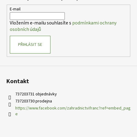
a
t
E-mail
í
Vložením e-mailu souhlasíte s
podmínkami ochrany
osobních údajů
PŘIHLÁSIT SE
Kontakt
737203731 objednávky
737203730 prodejna
https://www.facebook.com/zahradnictvifranc?ref=embed_pag
e