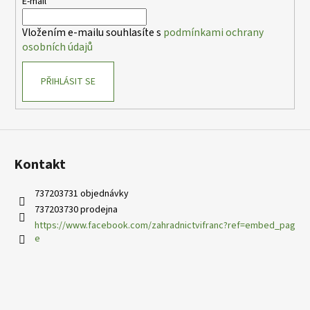
t
E-mail
í
Vložením e-mailu souhlasíte s
podmínkami ochrany
osobních údajů
PŘIHLÁSIT SE
Kontakt
737203731 objednávky
737203730 prodejna
https://www.facebook.com/zahradnictvifranc?ref=embed_pag
e