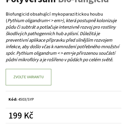
je
a
0,0
z
j
Biofungicid obsahující mykoparazitickou houbu
5
í
(
Pythium oligandrum< > em>), která postupně kolonizuje
hvězdiček.
půdu či subtrát a potlačuje intenzivně rozvoj pro rostliny
t
škodlivých pathogenních hub a plísní. Důležitá je
?
preventivní aplikace přípravku před silnějším rozvojem
infekce, aby došlo včas k namnožení potřebného množství
spór.
Pythium oligandrum < > em>je přirozenou součástí
půdní mikroflóry a je rošířeno v půdách po celém světě.
HLEDAT
ZVOLTE VARIANTU
D
o
Kód:
4503/SYP
p
o
199 Kč
r
u
Měrná