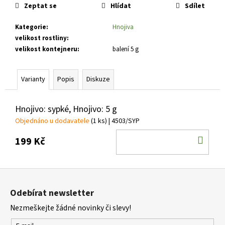
č
cena:
Zeptat se
Hlídat
Sdílet
u
j
Kategorie
:
Hnojiva
e
velikost rostliny
:
m
velikost kontejneru
:
balení 5 g
e
Varianty
Popis
Diskuze
EUONYMUS
FORTUNEI
EMERALD
Hnojivo: sypké, Hnojivo: 5 g
´N
GOLD
Objednáno u dodavatele
(1 ks)
| 4503/SYP
BRSLEN
DO
FORTUNEŮV,
199 Kč
STÁLEZELENÝ
KOŠ
57
Kč
Z
á
Odebírat newsletter
p
Nezmeškejte žádné novinky či slevy!
a