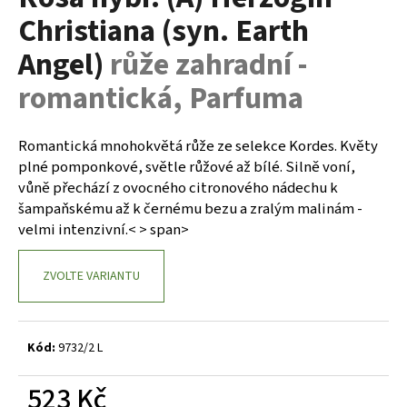
je
a
Christiana (syn. Earth
0,0
z
j
Angel)
růže zahradní -
5
í
hvězdiček.
romantická, Parfuma
t
?
Romantická mnohokvětá růže ze selekce Kordes. Květy
plné pomponkové, světle růžové až bílé. Silně voní,
vůně přechází z ovocného citronového nádechu k
šampaňskému až k černému bezu a zralým malinám -
HLEDAT
velmi intenzivní.< > span>
ZVOLTE VARIANTU
D
o
p
o
Kód:
9732/2 L
r
u
523 Kč