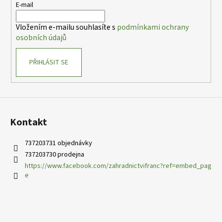
t
E-mail
í
Vložením e-mailu souhlasíte s
podmínkami ochrany
osobních údajů
PŘIHLÁSIT SE
Kontakt
737203731 objednávky
737203730 prodejna
https://www.facebook.com/zahradnictvifranc?ref=embed_pag
e