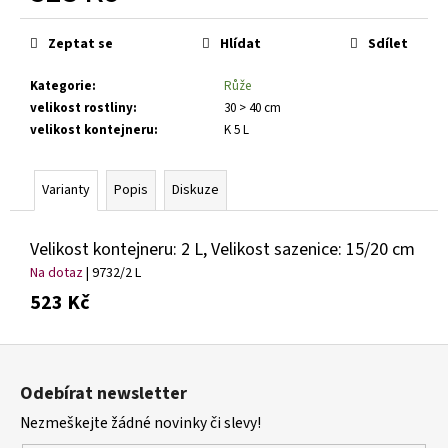
č
Měrná
u
cena:
j
Zeptat se
Hlídat
Sdílet
e
Kategorie
:
Růže
m
velikost rostliny
:
30 > 40 cm
e
velikost kontejneru
:
K 5 L
SEDUM
TELEPHIUM
Varianty
Popis
Diskuze
DARK
MAGIC
ROZCHODNÍK
Velikost kontejneru: 2 L, Velikost sazenice: 15/20 cm
ZVRHLÝ
Na dotaz
| 9732/2 L
139
523 Kč
Kč
Z
á
Odebírat newsletter
p
Nezmeškejte žádné novinky či slevy!
a