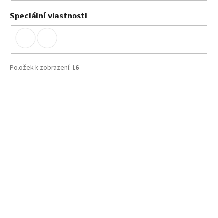
Speciální vlastnosti
Položek k zobrazení:
16
V
ý
p
i
s
p
r
o
d
u