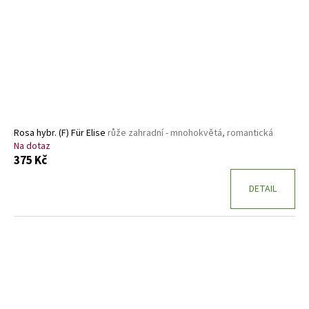
Rosa hybr. (F) Für Elise
růže zahradní - mnohokvětá, romantická
Na dotaz
375 Kč
DETAIL