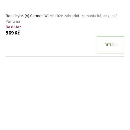
k
t
ů
Rosa hybr. (A) Carmen Würth
růže zahradní - romantická, anglická
Parfuma
Na dotaz
569 Kč
DETAIL