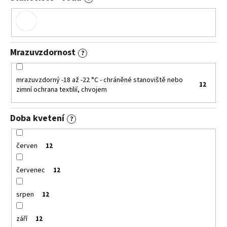
Mrazuvzdornost
?
mrazuvzdorný -18 až -22 °C - chráněné stanoviště nebo
12
zimní ochrana textilií, chvojem
Doba kvetení
?
červen
12
červenec
12
srpen
12
září
12