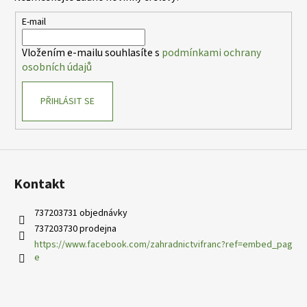
a
c
t
E-mail
í
í
p
Vložením e-mailu souhlasíte s
podmínkami ochrany
r
osobních údajů
v
k
PŘIHLÁSIT SE
y
v
ý
p
i
s
Kontakt
u
737203731 objednávky
737203730 prodejna
https://www.facebook.com/zahradnictvifranc?ref=embed_pag
e