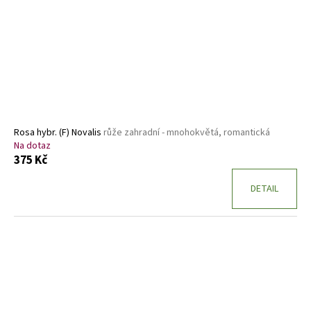
Rosa hybr. (F) Novalis
růže zahradní - mnohokvětá, romantická
Na dotaz
375 Kč
DETAIL