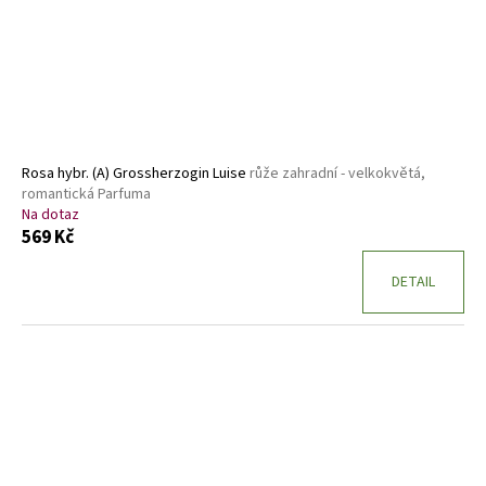
Rosa hybr. (A) Grossherzogin Luise
růže zahradní - velkokvětá,
romantická Parfuma
Na dotaz
569 Kč
DETAIL