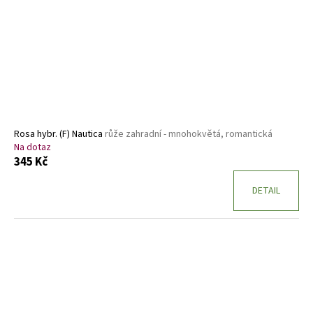
Rosa hybr. (F) Nautica
růže zahradní - mnohokvětá, romantická
Na dotaz
345 Kč
DETAIL