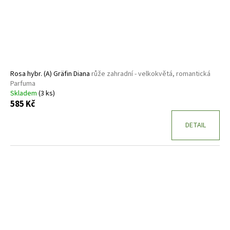
Rosa hybr. (A) Gräfin Diana
růže zahradní - velkokvětá, romantická
Parfuma
Skladem
(3 ks)
585 Kč
DETAIL