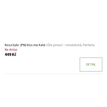
Rosa hybr. (PN) Kiss me Kate
růže pnoucí - romantická, Parfuma
Na dotaz
449 Kč
DETAIL