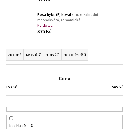
č
u
j
Rosa hybr. (F) Novalis
růže zahradní -
e
mnohokvětá, romantická
m
Na dotaz
375 Kč
e
Ř
ALYSSUM
a
SAXATILE
Abecedně
Nejlevnější
Nejdražší
Nejprodávanější
SUMMIT
z
TAŘICE
e
SKALNÍ
n
67
Cena
Kč
í
153
Kč
585
Kč
p
r
o
d
u
Na skladě
6