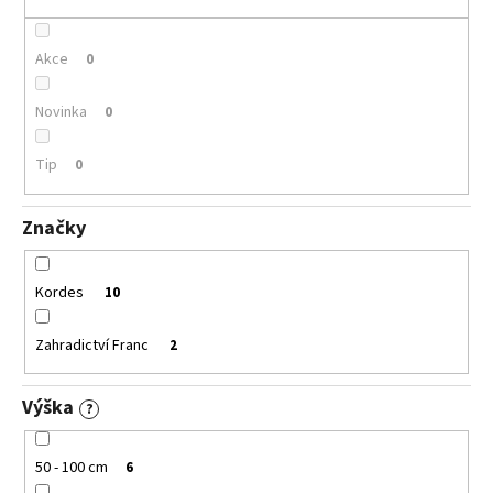
k
t
ů
Akce
0
Novinka
0
Tip
0
Značky
Kordes
10
Zahradictví Franc
2
Výška
?
50 - 100 cm
6