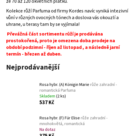
ze 70 až 120 okvětních plátků.
a
Kolekce růží Parfuma od firmy Kordes navíc vyniká intezivní
j
vůní v různých ovocných tónech a doslova vás okouzlí a
í
uhrane, u terasy tam by se vyjímala!
t
Převážná část sortimentu růží je prodávána
?
prostokořená, proto je omezena doba prodeje na
období podzimní - říjen až listopad , a následně jarní
termín - březen až duben.
Nejprodávanější
HLEDAT
Rosa hybr. (A) Königin Marie
růže zahradní -
romantická Parfuma
D
Skladem
(2 ks)
537 Kč
o
p
o
Rosa hybr. (F) Für Elise
růže zahradní -
r
mnohokvětá, romantická
u
Na dotaz
375 Kč