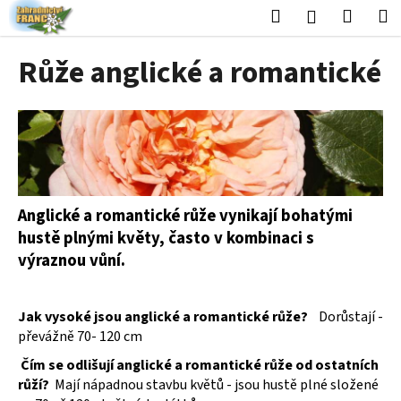
K
Přejít
Hledat
Nákup
M
Přihlášení
na
o
obsah
Zpět
Zpět
košík
š
Růže anglické a romantické
í
C
k
o
p
o
t
ř
Anglické a romantické růže vynikají bohatými
e
hustě plnými květy, často v kombinaci s
b
výraznou vůní.
u
j
Jak vysoké jsou anglické a romantické růže?
Dorůstají
-
e
převážně 70- 120 cm
t
Čím se odlišují anglické a romantické růže od ostatních
e
růží?
Mají nápadnou stavbu květů - jsou hustě plné složené
n