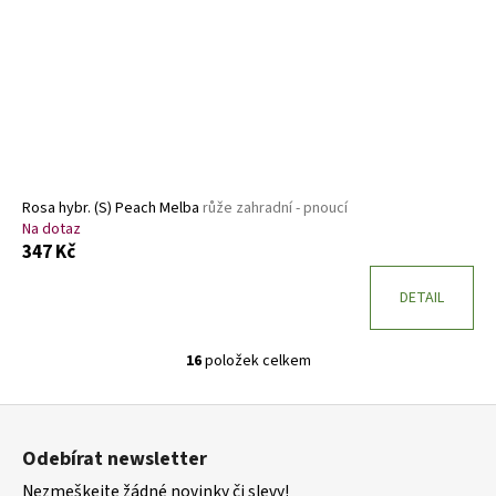
Rosa hybr. (S) Peach Melba
růže zahradní - pnoucí
Na dotaz
347 Kč
DETAIL
16
položek celkem
O
v
Z
l
á
á
Odebírat newsletter
d
p
a
Nezmeškejte žádné novinky či slevy!