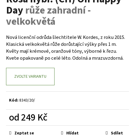
je
a
Day
růže zahradní -
0,0
z
j
velkokvětá
5
í
hvězdiček.
t
Nová licenční odrůda šlechtitele W. Kordes, z roku 2015.
?
Klasická velkokvětá růže dorůstající výšky přes 1 m.
Květy mají krémové, oranžové tóny, výborné k řezu.
Kvete opakovaně po celé léto. Odolná a mrazuvzdorná.
HLEDAT
ZVOLTE VARIANTU
D
Kód:
8343/20/
o
p
od
249 Kč
o
r
Měrná
u
cena:
Zeptat se
Hlídat
Sdílet