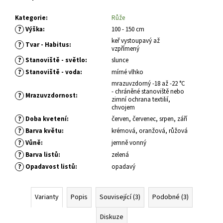
č
u
Kategorie
:
Růže
j
?
Výška
:
100 - 150 cm
e
keř vystoupavý až
m
?
Tvar - Habitus
:
vzpřímený
e
?
Stanoviště - světlo
:
slunce
?
Stanoviště - voda
:
mírné vlhko
mrazuvzdorný -18 až -22 °C
CRYPTOMERIA
- chráněné stanoviště nebo
JAPONICA
?
Mrazuvzdornost
:
zimní ochrana textilií,
LITTLE
chvojem
CHAMPION
KRYPTOMERIE
?
Doba kvetení
:
červen, červenec, srpen, září
JAPONSKÁ
?
Barva květu
:
krémová, oranžová, růžová
793
?
Vůně
:
jemně vonný
Kč
?
Barva listů
:
zelená
?
Opadavost listů
:
opadavý
Varianty
Popis
Související (3)
Podobné (3)
Diskuze