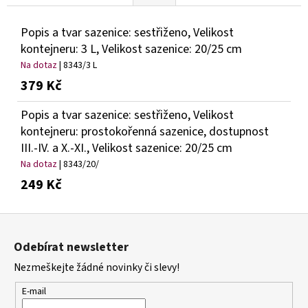
Popis a tvar sazenice: sestřiženo, Velikost
kontejneru: 3 L, Velikost sazenice: 20/25 cm
Na dotaz
| 8343/3 L
379 Kč
Popis a tvar sazenice: sestřiženo, Velikost
kontejneru: prostokořenná sazenice, dostupnost
III.-IV. a X.-XI., Velikost sazenice: 20/25 cm
Na dotaz
| 8343/20/
249 Kč
Z
á
Odebírat newsletter
p
Nezmeškejte žádné novinky či slevy!
a
t
E-mail