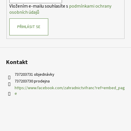
í
Vložením e-mailu souhlasíte s
podmínkami ochrany
osobních údajů
PŘIHLÁSIT SE
Kontakt
737203731 objednávky
737203730 prodejna
https://www.facebook.com/zahradnictvifranc?ref=embed_pag
e