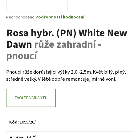
a
j
Průměrné
Neohodnoceno
Podrobnosti hodnocení
í
hodnocení
Rosa hybr. (PN) White New
produktu
t
je
?
Dawn
růže zahradní -
0,0
z
pnoucí
5
hvězdiček.
Pnoucí růže dorůstající výšky 2,0 -2,5m. Květ bílý, plný,
HLEDAT
středně velký. V létě dobře remontuje, mírně voní.
D
ZVOLTE VARIANTU
o
p
o
Kód:
1095/20/
r
u