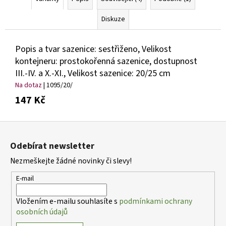
Diskuze
Popis a tvar sazenice: sestřiženo, Velikost
kontejneru: prostokořenná sazenice, dostupnost
III.-IV. a X.-XI., Velikost sazenice: 20/25 cm
Na dotaz
| 1095/20/
147 Kč
Z
á
Odebírat newsletter
p
Nezmeškejte žádné novinky či slevy!
a
t
E-mail
í
Vložením e-mailu souhlasíte s
podmínkami ochrany
osobních údajů