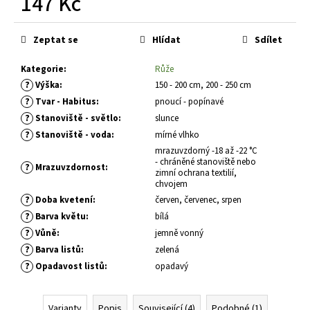
147 Kč
č
u
Měrná
j
cena:
Zeptat se
Hlídat
Sdílet
e
m
Kategorie
:
Růže
e
?
Výška
:
150 - 200 cm, 200 - 250 cm
?
Tvar - Habitus
:
pnoucí - popínavé
ALYSSUM
?
Stanoviště - světlo
:
slunce
SAXATILE
?
Stanoviště - voda
:
mírné vlhko
SUMMIT
mrazuvzdorný -18 až -22 °C
TAŘICE
- chráněné stanoviště nebo
SKALNÍ
?
Mrazuvzdornost
:
zimní ochrana textilií,
67
chvojem
Kč
?
Doba kvetení
:
červen, červenec, srpen
?
Barva květu
:
bílá
?
Vůně
:
jemně vonný
?
Barva listů
:
zelená
?
Opadavost listů
:
opadavý
Varianty
Popis
Související (4)
Podobné (1)