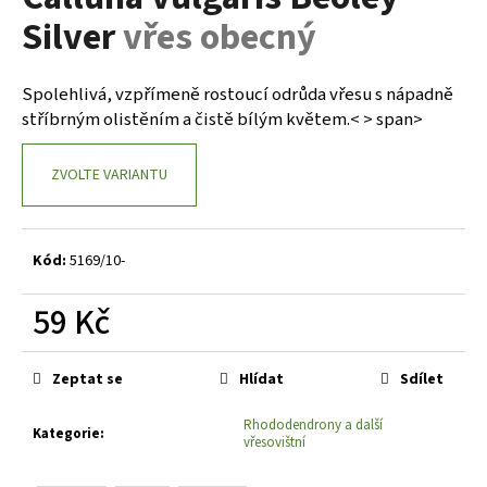
je
a
Silver
vřes obecný
0,0
z
j
5
í
hvězdiček.
Spolehlivá, vzpřímeně rostoucí odrůda vřesu s nápadně
t
stříbrným olistěním a čistě bílým květem.< > span>
?
ZVOLTE VARIANTU
HLEDAT
Kód:
5169/10-
59 Kč
D
Měrná
o
cena:
Zeptat se
Hlídat
Sdílet
p
o
Rhododendrony a další
Kategorie
:
r
vřesovištní
u