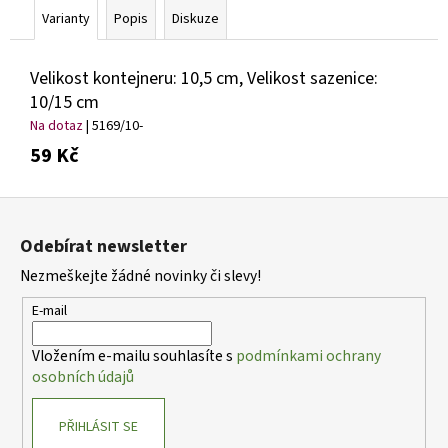
č
Varianty
Popis
Diskuze
u
j
e
Velikost kontejneru: 10,5 cm, Velikost sazenice:
m
10/15 cm
e
Na dotaz
| 5169/10-
59 Kč
ACTINIDIA
KOLOMIKTA
Z
ADAM
AKTINÍDIE
á
SAMEC
Odebírat newsletter
p
385
Nezmeškejte žádné novinky či slevy!
a
Kč
t
E-mail
í
Vložením e-mailu souhlasíte s
podmínkami ochrany
osobních údajů
PŘIHLÁSIT SE