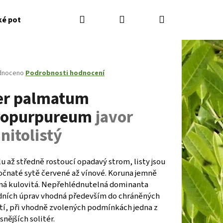
Hledat
Přihlášení
Nákupní
ké potřeby
Kontakty
Jak nakupovat
Zahradník
košík
né
dnoceno
Podrobnosti hodnocení
ení
er palmatum
tu
ropurpureum
javor
nitolistý
ček.
 až středně rostoucí opadavý strom, listy jsou
očnaté sytě červené až vínové. Koruna jemně
ná kulovitá. Nepřehlédnutelná dominanta
Následující
dních úprav vhodná především do chráněných
tí, při vhodně zvolených podmínkách jedna z
snějších solitér.