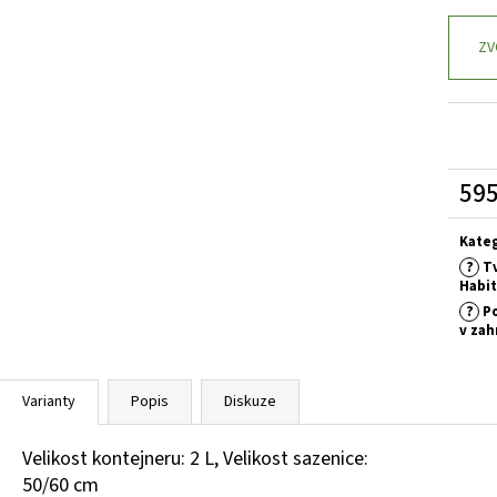
ECHINACEA PURPUREA MELLOW SCARLET
PHLOX PANICULATA
TŘAPATKA
LATNATÁ
ZV
117 Kč
179 Kč
595
Měrn
cena:
Kate
?
Tv
Habi
?
Po
v zah
Varianty
Popis
Diskuze
Velikost kontejneru: 2 L, Velikost sazenice:
50/60 cm