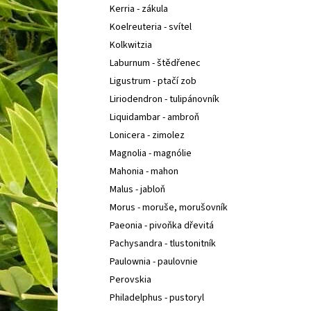
Kerria - zákula
Koelreuteria - svítel
Kolkwitzia
Laburnum - štědřenec
Ligustrum - ptačí zob
Liriodendron - tulipánovník
Liquidambar - ambroň
Lonicera - zimolez
Magnolia - magnólie
Mahonia - mahon
Malus - jabloň
Morus - moruše, morušovník
Paeonia - pivoňka dřevitá
Pachysandra - tlustonitník
Paulownia - paulovnie
Perovskia
Philadelphus - pustoryl