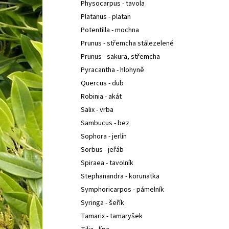
Physocarpus - tavola
Platanus - platan
Potentilla - mochna
Prunus - střemcha stálezelené
Prunus - sakura, střemcha
Pyracantha - hlohyně
Quercus - dub
Robinia - akát
Salix - vrba
Sambucus - bez
Sophora - jerlín
Sorbus - jeřáb
Spiraea - tavolník
Stephanandra - korunatka
Symphoricarpos - pámelník
Syringa - šeřík
Tamarix - tamaryšek