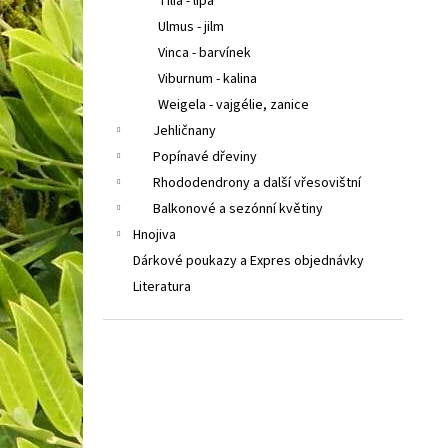
Tilia - lípa
Ulmus - jilm
Vinca - barvínek
Viburnum - kalina
Weigela - vajgélie, zanice
Jehličnany
Popínavé dřeviny
Rhododendrony a další vřesovištní
Balkonové a sezónní květiny
Hnojiva
Dárkové poukazy a Expres objednávky
Literatura