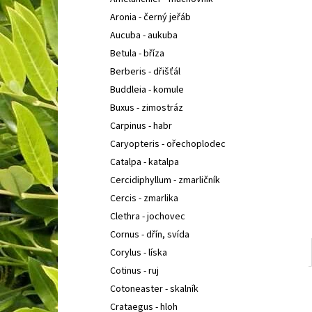
IBERIS SEMPERVIRENS APPEN-ETZ
IBERKA
l
STÁLEZELENÁ, ŠTĚNIČNÍK
Aronia - černý jeřáb
67 Kč
Aucuba - aukuba
Betula - bříza
Berberis - dřišťál
Buddleia - komule
Buxus - zimostráz
Carpinus - habr
Caryopteris - ořechoplodec
Catalpa - katalpa
Cercidiphyllum - zmarličník
Cercis - zmarlika
Clethra - jochovec
Cornus - dřín, svída
Corylus - líska
Cotinus - ruj
Cotoneaster - skalník
Crataegus - hloh