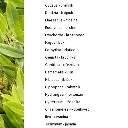
Cytisus - čilimník
Deutzia - trojpuk
Elaeagnus - hlošina
Euonymus - brslen
Exochorda - hroznovec
Fagus - buk
Forsythia - zlatice
Genista - kručinka
Gleditsia - dřezovec
Hamamelis - vilín
Hibiscus - ibišek
Hippophae - rakytník
Hydrangea - hortenzie
Hypericum - třezalka
Chaenomeles - kdoulovec
Ilex - cesmína
Jasminum - jasmín