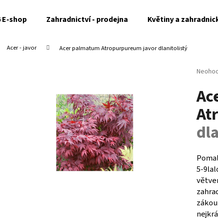
6 E-shop
Zahradnictví - prodejna
Květiny a zahradnic
Acer - javor
Acer palmatum Atropurpureum
javor dlanitolistý
Co potřebujete najít?
Průměr
Neoho
hodnoc
Ac
produk
HLEDAT
je
At
0,0
z
dla
5
Doporučujeme
hvězdi
Pomalu
5-9lal
větve
zahra
zákou
nejkrá