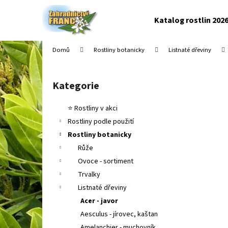
K
Přejít
na
o
Katalog rostlin 202
obsah
Zpět
Zpět
š
do
do
í
Domů
Rostliny botanicky
Listnaté dřeviny
k
obchodu
obchodu
P
o
Kategorie
Přeskočit
s
kategorie
t
⭐ Rostliny v akci
r
Rostliny podle použití
a
Rostliny botanicky
n
Růže
n
Ovoce - sortiment
í
Trvalky
p
Listnaté dřeviny
a
Acer - javor
n
Aesculus - jírovec, kaštan
e
Amelanchier - muchovník