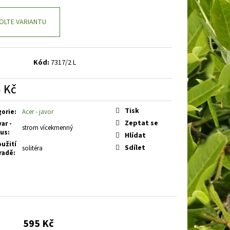
 EARLY WHITE
PLAMENKA
OLTE VARIANTU
Kód:
7317/2 L
 Kč
á
Tisk
gorie
:
Acer - javor
Zeptat se
ar -
strom vícekmenný
tus
:
Hlídat
užití
Sdílet
solitéra
radě
:
595 Kč