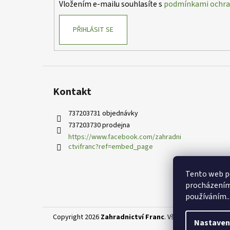
Vložením e-mailu souhlasíte s
podmínkami ochran
PŘIHLÁSIT SE
Kontakt
737203731 objednávky
737203730 prodejna
https://www.facebook.com/zahradni
ctvifranc?ref=embed_page
Tento web po
procházením 
používáním..
Copyright 2026
Zahradnictví Franc
. Všechna práva vyhr
Nastaven