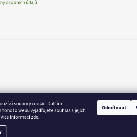
y osobních údajů
užívá soubory cookie. Dalším
Odmítnout
tohoto webu vyjadřujete souhlas s jejich
 Více informací
zde
.
azena.
í