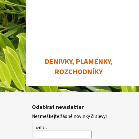
DENIVKY, PLAMENKY,
ROZCHODNÍKY
Z
á
Odebírat newsletter
p
Nezmeškejte žádné novinky či slevy!
a
t
E-mail
í