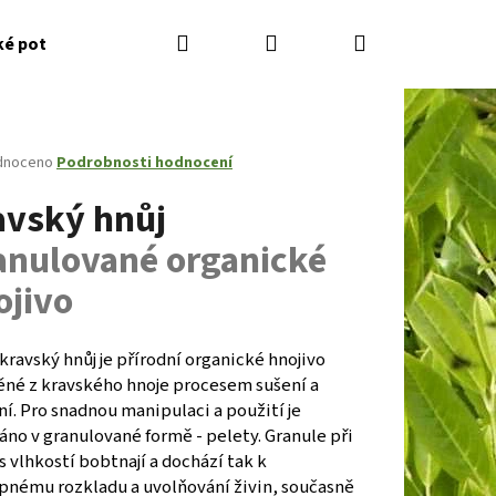
Hledat
Přihlášení
Nákupní
ké potřeby
Kontakty
Jak nakupovat
Zahradník
košík
né
dnoceno
Podrobnosti hodnocení
ení
avský hnůj
tu
anulované organické
ojivo
ček.
kravský hnůj je přírodní organické hnojivo
ěné z kravského hnoje procesem sušení a
ní. Pro snadnou manipulaci a použití je
Následující
no v granulované formě - pelety. Granule při
s vlhkostí bobtnají a dochází tak k
pnému rozkladu a uvolňování živin, současně