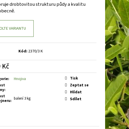
BAKABANA
DENIVKA
ruje drobtovitou strukturu půdy a kvalitu
obecně.
OLTE VARIANTU
Kód:
2370/3 K
 Kč
á
Tisk
gorie
:
Hnojiva
Zeptat se
ost
iny
:
Hlídat
ost
balení 3 kg
Sdílet
ejneru
: