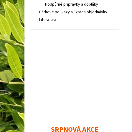
SEDUM TELEPHIUM SEDUCTION CHERRY
l
Podpůrné přípravky a doplňky
CHOCOLATE
ROZCHODNÍK NACHOVÝ
Dárkové poukazy a Expres objednávky
97 Kč
Literatura
SRPNOVÁ AKCE