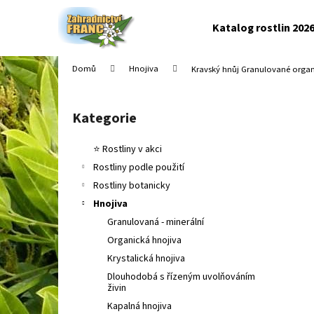
K
Přejít
na
o
Katalog rostlin 202
obsah
Zpět
Zpět
š
do
do
í
Domů
Hnojiva
Kravský hnůj
Granulované organ
k
obchodu
obchodu
P
o
Kategorie
Přeskočit
s
kategorie
t
⭐ Rostliny v akci
r
Rostliny podle použití
a
Rostliny botanicky
n
Hnojiva
n
Granulovaná - minerální
í
Organická hnojiva
p
Krystalická hnojiva
a
Dlouhodobá s řízeným uvolňováním
n
živin
e
Kapalná hnojiva