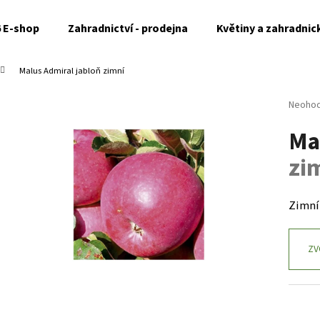
6 E-shop
Zahradnictví - prodejna
Květiny a zahradnic
Malus Admiral
jabloň zimní
Co potřebujete najít?
Průměr
Neoho
hodnoc
Ma
produk
HLEDAT
je
zi
0,0
z
5
Doporučujeme
hvězdi
Zimní 
ZV