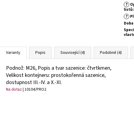
?
Op
listů
:
?
Pl
Doba 
Speci
vlast
Varianty
Popis
Související (4)
Podobné (4)
Podnož: M26, Popis a tvar sazenice: čtvrtkmen,
Velikost kontejneru: prostokořenná sazenice,
dostupnost III.-IV. a X.-XI.
Na dotaz
| 10104/PRO2