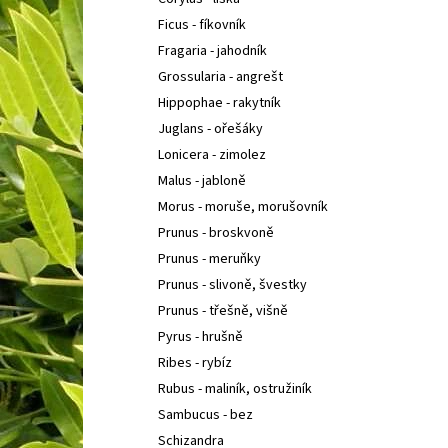
POLYSTICHUM ACROSTICHOIDES
KAPRADINA
l
LALOČNATÁ
Ficus - fíkovník
95 Kč
Fragaria - jahodník
Grossularia - angrešt
Hippophae - rakytník
Juglans - ořešáky
Lonicera - zimolez
Malus - jabloně
Morus - moruše, morušovník
Prunus - broskvoně
Prunus - meruňky
Prunus - slivoně, švestky
Prunus - třešně, višně
Pyrus - hrušně
Ribes - rybíz
Rubus - maliník, ostružiník
Sambucus - bez
Schizandra