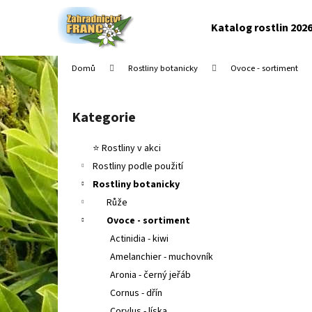
K
Přejít
na
o
Katalog rostlin 202
obsah
Zpět
Zpět
š
do
do
í
Domů
Rostliny botanicky
Ovoce - sortiment
k
obchodu
obchodu
P
o
Kategorie
Přeskočit
s
kategorie
t
⭐ Rostliny v akci
r
Rostliny podle použití
a
Rostliny botanicky
n
Růže
n
Ovoce - sortiment
í
Actinidia - kiwi
p
Amelanchier - muchovník
a
Aronia - černý jeřáb
n
Cornus - dřín
e
Corylus - líska