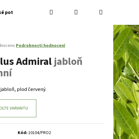
Hledat
Přihlášení
Nákupní
ké potřeby
Kontakty
Jak nakupovat
Zahradník
košík
né
dnoceno
Podrobnosti hodnocení
ení
lus Admiral
jabloň
tu
mní
ček.
jabloň, plod červený.
OLTE VARIANTU
Následující
Kód:
10104/PRO2