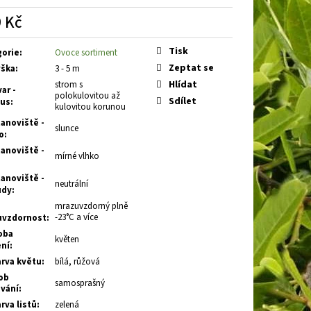
 SILVER KNIGHT
VŘES
 Kč
á
Tisk
gorie
:
Ovoce sortiment
Zeptat se
ška
:
3 - 5 m
Hlídat
strom s
ar -
polokulovitou až
Sdílet
tus
:
kulovitou korunou
anoviště -
slunce
o
:
anoviště -
mírné vlhko
anoviště -
neutrální
ůdy
:
mrazuvzdorný plně
-23°C a více
uvzdornost
:
oba
květen
ení
:
rva květu
:
bílá, růžová
ob
samosprašný
vání
:
rva listů
:
zelená