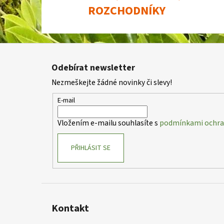
ROZCHODNÍKY
Z
á
Odebírat newsletter
p
Nezmeškejte žádné novinky či slevy!
a
t
E-mail
í
Vložením e-mailu souhlasíte s
podmínkami ochran
PŘIHLÁSIT SE
Kontakt