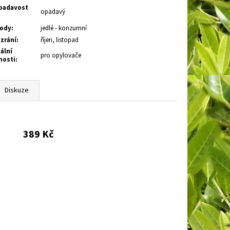
adavost
opadavý
ody
:
jedlé - konzumní
zrání
:
říjen, listopad
ální
pro opylovače
nosti
:
Diskuze
389 Kč