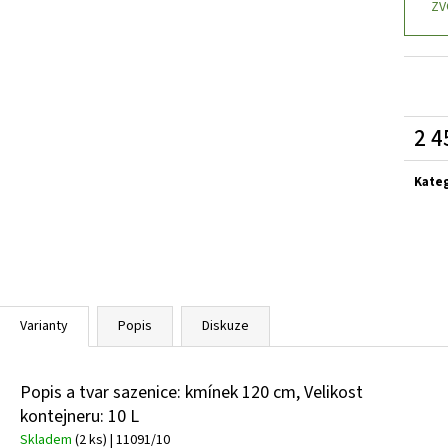
VINCA MINOR GERTRUDE JACKYLL
BARVÍNEK
VINCA MINOR BLU
ZV
MENŠÍ
59 Kč
59 Kč
2 4
Měrn
cena:
Kate
Varianty
Popis
Diskuze
Popis a tvar sazenice: kmínek 120 cm, Velikost
kontejneru: 10 L
Skladem
(2 ks)
| 11091/10