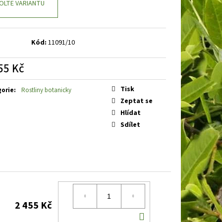
E
BARVÍNEK MENŠÍ
OLTE VARIANTU
Kód:
11091/10
55 Kč
á
Tisk
gorie
:
Rostliny botanicky
Zeptat se
Hlídat
Sdílet
2 455 Kč
DO