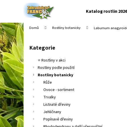
K
Přejít
na
o
Katalog rostlin 202
obsah
Zpět
Zpět
š
do
do
í
Domů
Rostliny botanicky
Laburnum anagyroide
k
obchodu
obchodu
P
o
Kategorie
Přeskočit
s
kategorie
t
⭐ Rostliny v akci
r
Rostliny podle použití
a
Rostliny botanicky
n
Růže
n
Ovoce - sortiment
í
Trvalky
p
Listnaté dřeviny
a
Jehličnany
n
Popínavé dřeviny
e
Rhododendrony a další vřesovištní