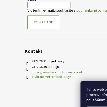
t
í
Vložením e-mailu souhlasíte s
podmínkami ochran
PŘIHLÁSIT SE
Kontakt
737203731 objednávky
737203730 prodejna
https://www.facebook.com/zahradni
ctvifranc?ref=embed_page
Tento web po
procházením 
používáním..