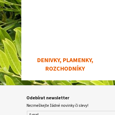
DENIVKY, PLAMENKY,
ROZCHODNÍKY
Z
á
Odebírat newsletter
p
Nezmeškejte žádné novinky či slevy!
a
E-mail