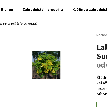
6 E-shop
Zahradnictví - prodejna
Květiny a zahradnic
s Sunspire
štědřenec, odvislý
Co potřebujete najít?
Průměr
Neoho
hodnoc
La
produk
HLEDAT
je
Su
0,0
z
od
5
Doporučujeme
hvězdi
Štědř
keř až
hrozn
působi