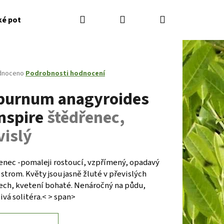
Hledat
Přihlášení
Nákupní
ké potřeby
Kontakty
Jak nakupovat
Zahradník
košík
né
dnoceno
Podrobnosti hodnocení
ení
burnum anagyroides
tu
nspire
štědřenec,
vislý
ček.
enec -pomaleji rostoucí, vzpřímený, opadavý
 strom. Květy jsou jasně žluté v převislých
ech, kvetení bohaté. Nenáročný na půdu,
Následující
vá solitéra.< > span>