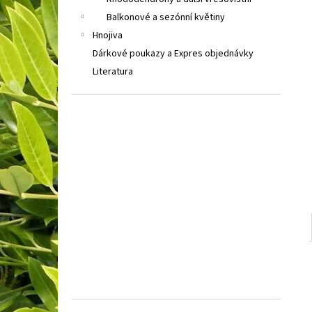
COTONEASTER PROCUMBENS QUEEN OF
l
CARPETH
SKALNÍK ZAKRSLÝ
Balkonové a sezónní květiny
67 Kč
Hnojiva
Dárkové poukazy a Expres objednávky
Literatura