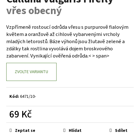
je
a
vřes obecný
0,0
z
j
5
í
hvězdiček.
Vzpřímeně rostoucí odrůda vřesu s purpurově fialovým
t
květem a oranžově až cihlově vybarvenými vrcholy
?
mladých letorostů. Báze výhonů jsou žlutavě zelené a
zdálky tak rostlina vyvolává dojem broskvového
zabarvení. Vynikající ověřená odrůda.< > span>
ZVOLTE VARIANTU
HLEDAT
Kód:
6471/10-
D
o
69 Kč
p
o
Měrná
r
cena:
Zeptat se
Hlídat
Sdílet
u