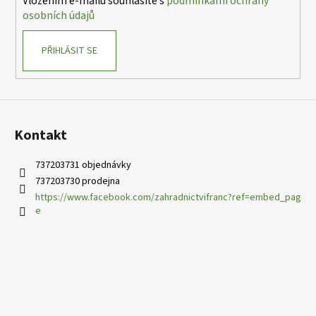
Vložením e-mailu souhlasíte s
podmínkami ochrany
osobních údajů
PŘIHLÁSIT SE
Kontakt
737203731 objednávky
737203730 prodejna
https://www.facebook.com/zahradnictvifranc?ref=embed_pag
e