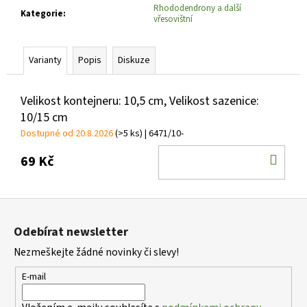
č
Rhododendrony a další
Kategorie
:
u
vřesovištní
j
e
m
Varianty
Popis
Diskuze
e
Velikost kontejneru: 10,5 cm, Velikost sazenice:
10/15 cm
ALYSSUM
SAXATILE
Dostupné od 20.8.2026
(>5 ks)
| 6471/10-
SUMMIT
TAŘICE
DO
69 Kč
SKALNÍ
KOŠ
67
Kč
Z
á
Odebírat newsletter
p
Nezmeškejte žádné novinky či slevy!
a
t
E-mail
í