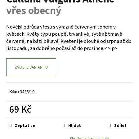
je
a
vřes obecný
0,0
z
j
5
í
hvězdiček.
Novější odrůda vřesu s výrazně červeným tónem v
t
květech. Květy typu poupě, trvanlivé, sytě až tmavě
?
červené, na bázi bělavé. Kvetení je dlouhé od srpna až do
listopadu, za dobrého počasí až do prosince.< > p>
ZVOLTE VARIANTU
HLEDAT
Kód:
3426/10-
D
o
69 Kč
p
Měrná
o
cena:
r
Zeptat se
Hlídat
Sdílet
u
Rhododendrony a další