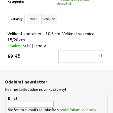
č
Kategorie
:
vřesovištní
u
j
e
Varianty
Popis
Diskuze
m
e
Velikost kontejneru: 10,5 cm, Velikost sazenice:
15/20 cm
HEMEROCALLIS
Skladem
(>5 ks)
| 3426/10-
X
TIGER
DO
69 Kč
BLOOD
DENIVKA
KOŠ
ZAHRADNÍ
Z
139
Kč
á
Odebírat newsletter
p
Nezmeškejte žádné novinky či slevy!
a
t
E-mail
í
Vložením e-mailu souhlasíte s
podmínkami ochrany