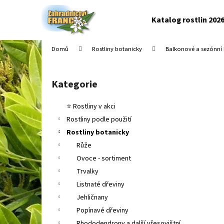
K
Přejít
na
o
Katalog rostlin 202
obsah
Zpět
Zpět
š
do
do
í
Domů
Rostliny botanicky
Balkonové a sezónní 
k
obchodu
obchodu
P
o
Kategorie
Přeskočit
s
kategorie
t
⭐ Rostliny v akci
r
Rostliny podle použití
a
Rostliny botanicky
n
Růže
n
Ovoce - sortiment
í
Trvalky
p
Listnaté dřeviny
a
Jehličnany
n
Popínavé dřeviny
e
Rhododendrony a další vřesovištní