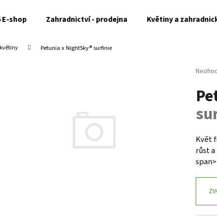
6 E-shop
Zahradnictví - prodejna
Květiny a zahradnic
květiny
Petunia x NightSky®
surfinie
Co potřebujete najít?
Průměr
Neoho
hodnoc
Pe
produk
HLEDAT
je
sur
0,0
z
5
Doporučujeme
hvězdi
Květ 
růst a
span>
ZV