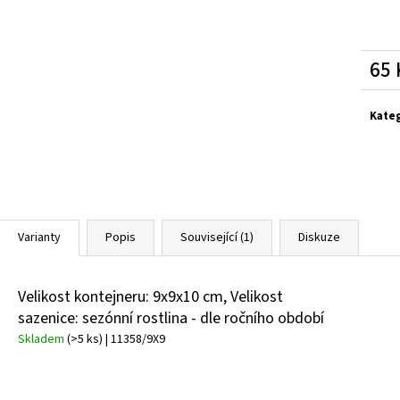
BUDDLEIA DAVIDII SUGAR PLUM PBR
KOMULE
HEMEROCALLIS X 
DAVIDOVA
143 Kč
249 Kč
65 
Měrn
cena:
Kate
Varianty
Popis
Související (1)
Diskuze
Velikost kontejneru: 9x9x10 cm, Velikost
sazenice: sezónní rostlina - dle ročního období
Skladem
(>5 ks)
| 11358/9X9