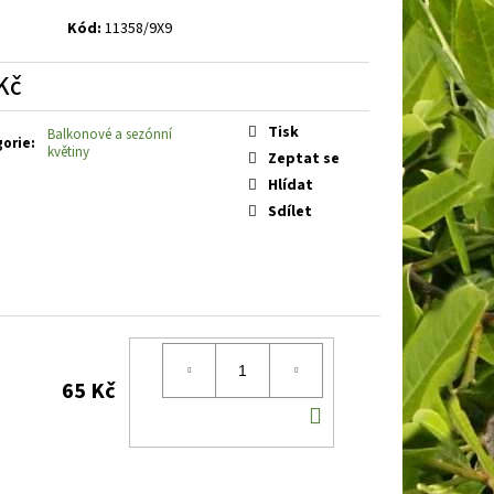
BOOBY RUBY
DENIVKA
Kód:
11358/9X9
Kč
á
Tisk
Balkonové a sezónní
gorie
:
květiny
Zeptat se
Hlídat
Sdílet
65 Kč
DO
KOŠÍKU