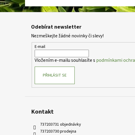
Z
á
Odebírat newsletter
p
Nezmeškejte žádné novinky či slevy!
a
t
E-mail
í
Vložením e-mailu souhlasíte s
podmínkami ochran
PŘIHLÁSIT SE
Kontakt
737203731 objednávky
737203730 prodejna