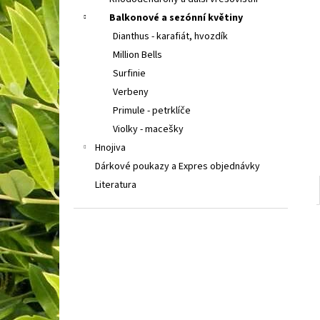
BUDDLEIA DAVIDII PRINCE CHARMING
KOMULE
l
DAVIDOVA
Balkonové a sezónní květiny
149 Kč
Dianthus - karafiát, hvozdík
Million Bells
Surfinie
Verbeny
Primule - petrklíče
Violky - macešky
Hnojiva
Dárkové poukazy a Expres objednávky
Literatura