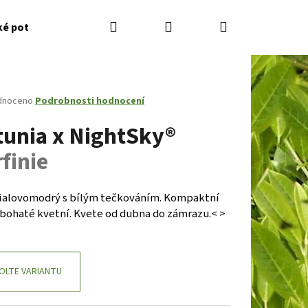
Hledat
Přihlášení
Nákupní
ké potřeby
Kontakty
Jak nakupovat
Zahradník
košík
né
dnoceno
Podrobnosti hodnocení
ení
tunia x NightSky®
tu
finie
ček.
fialovomodrý s bílým tečkováním. Kompaktní
 bohaté kvetní. Kvete od dubna do zámrazu.< >
Následující
OLTE VARIANTU