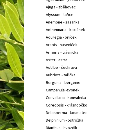
SEDUM TELEPHIUM SEDUCTION CHERRY
l
CHOCOLATE
ROZCHODNÍK NACHOVÝ
Ajuga - zběhovec
97 Kč
Alyssum - tařice
Anemone - sasanka
Anthennaria - kociánek
Aquilegia - orlíček
Arabis - huseníček
Armeria - trávnička
Aster - astra
Astilbe - čechrava
Aubrieta - tařička
Bergenia - bergénie
Campanula -zvonek
Convallaria - konvalinka
Coreopsis - krásnoočko
Delosperma - kosmatec
Delphinium - ostrožka
Dianthus - hvozdík