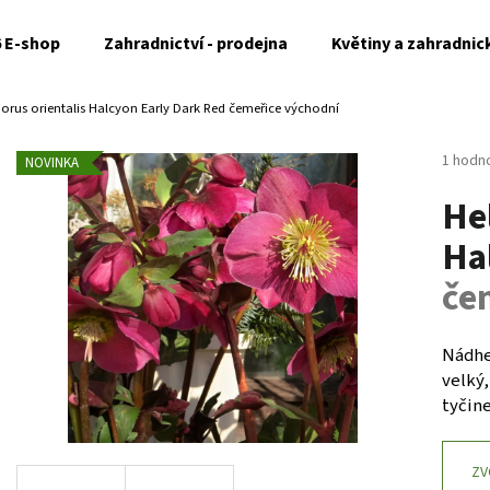
6 E-shop
Zahradnictví - prodejna
Květiny a zahradnic
borus orientalis Halcyon Early Dark Red
čemeřice východní
Co potřebujete najít?
Průměr
1 hodn
NOVINKA
hodnoc
He
produk
HLEDAT
je
Ha
5,0
z
če
5
Doporučujeme
hvězdi
Nádher
velký
tyčine
ZV