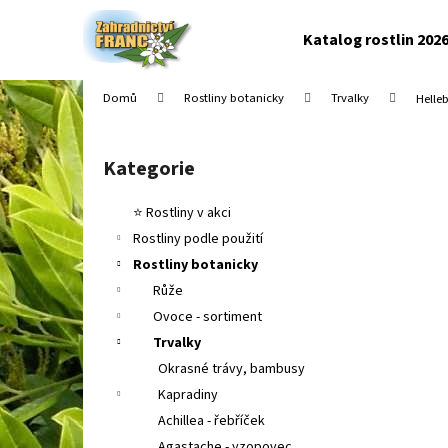
K
Přejít
na
o
Katalog rostlin 202
obsah
Zpět
Zpět
š
do
do
í
Domů
Rostliny botanicky
Trvalky
Helle
k
obchodu
obchodu
P
o
Kategorie
Přeskočit
s
kategorie
t
⭐ Rostliny v akci
r
Rostliny podle použití
a
Rostliny botanicky
n
Růže
n
Ovoce - sortiment
í
Trvalky
p
Okrasné trávy, bambusy
a
Kapradiny
n
Achillea - řebříček
e
Agastache - yzopovec