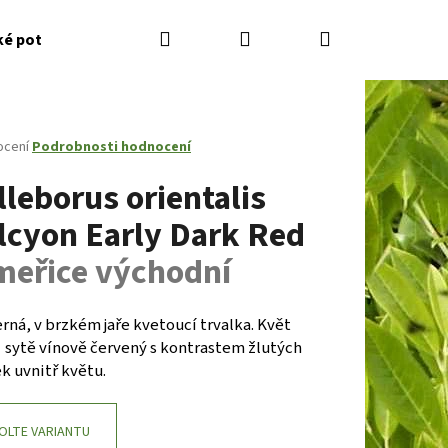
Hledat
Přihlášení
Nákupní
ké potřeby
Kontakty
Jak nakupovat
Zahradník
košík
né
ocení
Podrobnosti hodnocení
ení
lleborus orientalis
tu
lcyon Early Dark Red
meřice východní
ček.
ná, v brzkém jaře kvetoucí trvalka. Květ
, sytě vínově červený s kontrastem žlutých
k uvnitř květu.
Následující
OLTE VARIANTU