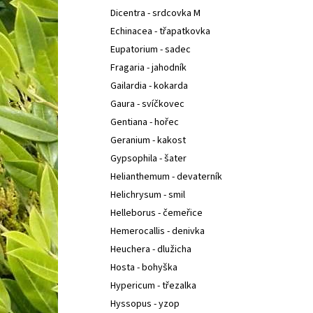
Dicentra - srdcovka M
Echinacea - třapatkovka
Eupatorium - sadec
Fragaria - jahodník
Gailardia - kokarda
Gaura - svíčkovec
Gentiana - hořec
Geranium - kakost
Gypsophila - šater
Helianthemum - devaterník
Helichrysum - smil
Helleborus - čemeřice
Hemerocallis - denivka
Heuchera - dlužicha
Hosta - bohyška
Hypericum - třezalka
Hyssopus - yzop