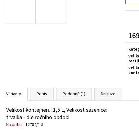
SEDUM TELEPHIUM SEDUCTION ROSE CHARM
HEMEROCALLIS X 
ROZCHODNÍK NACHOVÝ
ZAHRADNÍ
97 Kč
143 Kč
169
Měrn
cena:
Kate
velik
rostl
velik
kont
Varianty
Popis
Podobné (1)
Diskuze
Velikost kontejneru: 1,5 L, Velikost sazenice:
trvalka - dle ročního období
Na dotaz
| 12784/1-5