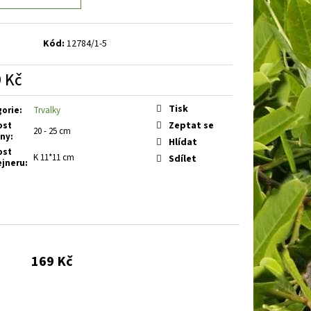
BAKABANA
DENIVKA
Kód:
12784/1-5
 Kč
á
Tisk
gorie
:
Trvalky
Zeptat se
ost
20 - 25 cm
iny
:
Hlídat
ost
K 11*11 cm
Sdílet
ejneru
:
169 Kč