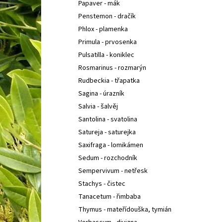
Papaver - mák
Penstemon - dračík
Phlox - plamenka
Primula - prvosenka
Pulsatilla - koniklec
Rosmarinus - rozmarýn
Rudbeckia - třapatka
Sagina - úrazník
Salvia - šalvěj
Santolina - svatolina
Satureja - saturejka
Saxifraga - lomikámen
Sedum - rozchodník
Sempervivum - netřesk
Stachys - čistec
Tanacetum - řimbaba
Thymus - mateřídouška, tymián