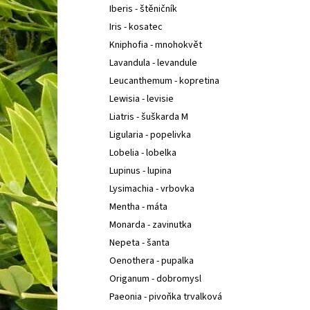
Iberis - štěničník
Iris - kosatec
Kniphofia - mnohokvět
Lavandula - levandule
Leucanthemum - kopretina
Lewisia - levisie
Liatris - šuškarda M
Ligularia - popelivka
Lobelia - lobelka
Lupinus - lupina
Lysimachia - vrbovka
Mentha - máta
Monarda - zavinutka
Nepeta - šanta
Oenothera - pupalka
Origanum - dobromysl
Paeonia - pivoňka trvalková