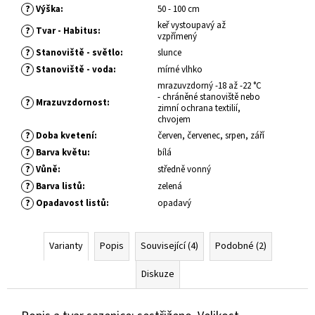
č
?
Výška
:
50 - 100 cm
u
keř vystoupavý až
j
?
Tvar - Habitus
:
vzpřímený
e
?
Stanoviště - světlo
:
slunce
m
?
Stanoviště - voda
:
mírné vlhko
e
mrazuvzdorný -18 až -22 °C
- chráněné stanoviště nebo
?
Mrazuvzdornost
:
zimní ochrana textilií,
COTONEASTER
chvojem
PROCUMBENS
?
Doba kvetení
:
červen, červenec, srpen, září
QUEEN
?
Barva květu
:
bílá
OF
CARPETH
?
Vůně
:
středně vonný
SKALNÍK
?
Barva listů
:
zelená
ZAKRSLÝ
?
Opadavost listů
:
opadavý
67
Kč
Varianty
Popis
Související (4)
Podobné (2)
Diskuze