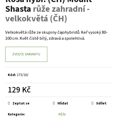
je
a
Shasta
růže zahradní -
0,0
z
j
velkokvětá (ČH)
5
í
hvězdiček.
t
Velkokvětá růže ze skupiny čajohybridů. Keř vysoký 80-
?
100 cm. Květ čistě bílý, zdravá a spolehlivá.
ZVOLTE VARIANTU
HLEDAT
Kód:
273/20/
D
129 Kč
o
p
Měrná
o
cena:
Zeptat se
Hlídat
Sdílet
r
u
Kategorie
:
Růže