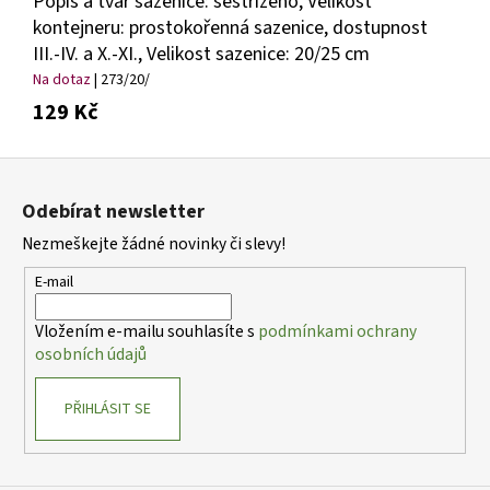
Popis a tvar sazenice: sestřiženo, Velikost
kontejneru: prostokořenná sazenice, dostupnost
III.-IV. a X.-XI., Velikost sazenice: 20/25 cm
Na dotaz
| 273/20/
129 Kč
Z
á
Odebírat newsletter
p
Nezmeškejte žádné novinky či slevy!
a
t
E-mail
í
Vložením e-mailu souhlasíte s
podmínkami ochrany
osobních údajů
PŘIHLÁSIT SE