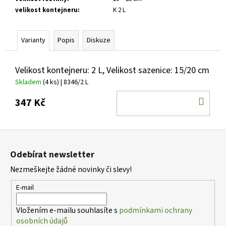
č
velikost kontejneru
:
K 2 L
u
j
e
Varianty
Popis
Diskuze
m
e
Velikost kontejneru: 2 L, Velikost sazenice: 15/20 cm
Skladem
(4 ks)
| 8346/2 L
EUONYMUS
FORTUNEI
DO
347 Kč
EMERALD
´N
KOŠ
GOLD
BRSLEN
Z
FORTUNEŮV,
á
STÁLEZELENÝ
Odebírat newsletter
p
57
Kč
Nezmeškejte žádné novinky či slevy!
a
t
E-mail
í
Vložením e-mailu souhlasíte s
podmínkami ochrany
osobních údajů