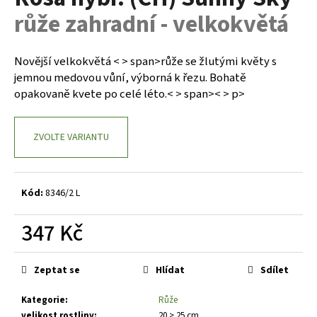
je
a
růže zahradní - velkokvětá
0,0
z
j
5
í
hvězdiček.
Novější velkokvětá < > span>
růže se žlutými květy s
t
jemnou medovou vůní, výborná k řezu. Bohatě
?
opakovaně kvete po celé léto.< > span>< > p>
ZVOLTE VARIANTU
HLEDAT
Kód:
8346/2 L
D
347 Kč
o
Měrná
p
cena:
o
Zeptat se
Hlídat
Sdílet
r
Kategorie
:
Růže
u
velikost rostliny
:
20 > 25 cm