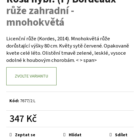
je
a
růže zahradní -
0,0
z
j
mnohokvětá
5
í
hvězdiček.
t
Licenční růže (Kordes, 2014). Mnohokvětá růže
?
dorůstající výšky 80 cm. Květy sytě červené. Opakovaně
kvete celé léto. Olistění tmavě zelené, lesklé, vysoce
odolné k houbovým chorobám. < > span>
HLEDAT
ZVOLTE VARIANTU
D
Kód:
7677/2 L
o
p
347 Kč
o
r
Měrná
cena:
u
Zeptat se
Hlídat
Sdílet