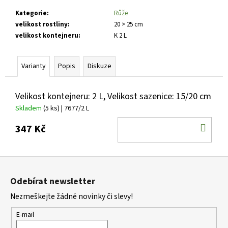
č
u
Kategorie
:
Růže
j
velikost rostliny
:
20 > 25 cm
e
velikost kontejneru
:
K 2 L
m
e
Varianty
Popis
Diskuze
PHLOX
Velikost kontejneru: 2 L, Velikost sazenice: 15/20 cm
PANICULATA
EARLY
Skladem
(5 ks)
| 7677/2 L
WHITE
PLAMENKA
DO
347 Kč
LATNATÁ
KOŠ
179
Kč
Z
á
Odebírat newsletter
p
Nezmeškejte žádné novinky či slevy!
a
t
E-mail