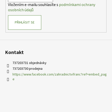
í
Vložením e-mailu souhlasíte s
podmínkami ochrany
osobních údajů
PŘIHLÁSIT SE
Kontakt
737203731 objednávky
737203730 prodejna
https://www.facebook.com/zahradnictvifranc?ref=embed_pag
e