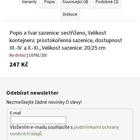
Varianty
Popis
Související (4)
Podobné (2)
Diskuze
Popis a tvar sazenice: sestřiženo, Velikost
kontejneru: prostokořenná sazenice, dostupnost
III.-IV. a X.-XI., Velikost sazenice: 20/25 cm
Na dotaz
| 10761/20/
247 Kč
Z
á
Odebírat newsletter
p
Nezmeškejte žádné novinky či slevy!
a
t
E-mail
í
Vložením e-mailu souhlasíte s
podmínkami ochrany
osobních údajů