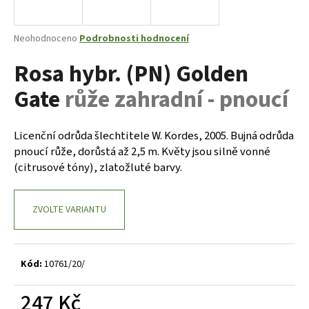
a
j
Průměrné
Neohodnoceno
Podrobnosti hodnocení
í
hodnocení
Rosa hybr. (PN) Golden
produktu
t
je
?
Gate
růže zahradní - pnoucí
0,0
z
5
hvězdiček.
Licenční odrůda šlechtitele W. Kordes, 2005. Bujná odrůda
pnoucí růže, dorůstá až 2,5 m. Květy jsou silně vonné
HLEDAT
(citrusové tóny), zlatožluté barvy.
ZVOLTE VARIANTU
D
o
p
o
Kód:
10761/20/
r
u
247 Kč