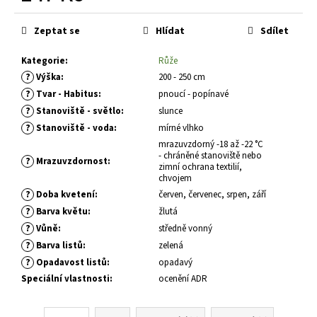
č
Měrná
u
cena:
j
Zeptat se
Hlídat
Sdílet
e
Kategorie
:
Růže
m
?
e
Výška
:
200 - 250 cm
?
Tvar - Habitus
:
pnoucí - popínavé
?
Stanoviště - světlo
:
slunce
DIANTHUS
?
Stanoviště - voda
:
mírné vlhko
GRATIANOPOLITANUS
RUBÍN
mrazuvzdorný -18 až -22 °C
- chráněné stanoviště nebo
HVOZDÍK
?
Mrazuvzdornost
:
zimní ochrana textilií,
SIVÝ
chvojem
65
?
Doba kvetení
:
červen, červenec, srpen, září
Kč
?
Barva květu
:
žlutá
?
Vůně
:
středně vonný
?
Barva listů
:
zelená
?
Opadavost listů
:
opadavý
Speciální vlastnosti
:
ocenění ADR