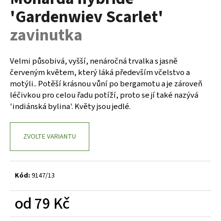
je
a
'Gardenwiev Scarlet'
0,0
z
j
zavinutka
5
í
hvězdiček.
t
Velmi působivá, vyšší, nenáročná trvalka s jasně
?
červeným květem, který láká především včelstvo a
motýli.. Potěší krásnou vůní po bergamotu a je zároveň
léčivkou pro celou řadu potíží, proto se jí také nazývá
'indiánská bylina'. Květy jsou jedlé.
HLEDAT
ZVOLTE VARIANTU
D
o
Kód:
9147/13
p
o
od
79 Kč
r
u
Měrná