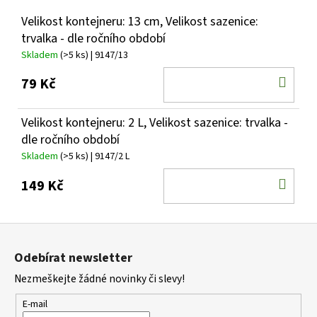
Velikost kontejneru: 13 cm, Velikost sazenice:
trvalka - dle ročního období
Skladem
(>5 ks)
| 9147/13
DO
79 Kč
KOŠ
Velikost kontejneru: 2 L, Velikost sazenice: trvalka -
dle ročního období
Skladem
(>5 ks)
| 9147/2 L
DO
149 Kč
KOŠ
Z
á
Odebírat newsletter
p
Nezmeškejte žádné novinky či slevy!
a
t
E-mail