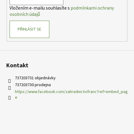
í
Vložením e-mailu souhlasíte s
podmínkami ochrany
osobních údajů
PŘIHLÁSIT SE
Kontakt
737203731 objednávky
737203730 prodejna
https://www.facebook.com/zahradnictvifranc?ref=embed_pag
e