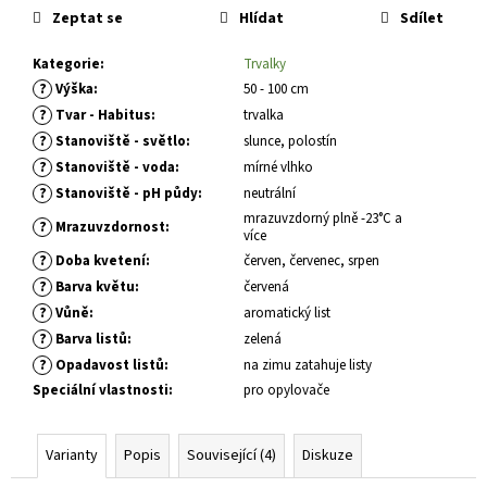
č
cena:
Zeptat se
Hlídat
Sdílet
u
j
Kategorie
:
Trvalky
e
?
Výška
:
50 - 100 cm
m
?
Tvar - Habitus
:
trvalka
e
?
Stanoviště - světlo
:
slunce, polostín
?
Stanoviště - voda
:
mírné vlhko
PHLOX
?
Stanoviště - pH půdy
:
neutrální
PANICULATA
mrazuvzdorný plně -23°C a
EARLY
?
Mrazuvzdornost
:
více
WHITE
PLAMENKA
?
Doba kvetení
:
červen, červenec, srpen
LATNATÁ
?
Barva květu
:
červená
179
?
Vůně
:
aromatický list
Kč
?
Barva listů
:
zelená
?
Opadavost listů
:
na zimu zatahuje listy
Speciální vlastnosti
:
pro opylovače
Varianty
Popis
Související (4)
Diskuze