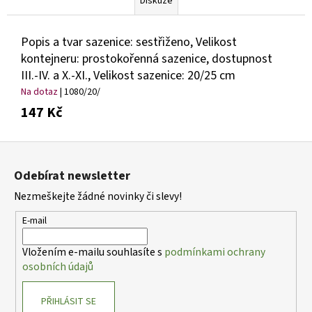
Diskuze
Popis a tvar sazenice: sestřiženo, Velikost
kontejneru: prostokořenná sazenice, dostupnost
III.-IV. a X.-XI., Velikost sazenice: 20/25 cm
Na dotaz
| 1080/20/
147 Kč
Z
á
Odebírat newsletter
p
Nezmeškejte žádné novinky či slevy!
a
t
E-mail
í
Vložením e-mailu souhlasíte s
podmínkami ochrany
osobních údajů
PŘIHLÁSIT SE