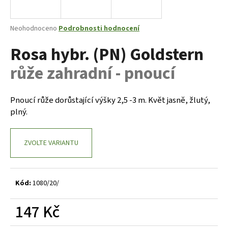
a
j
Průměrné
Neohodnoceno
Podrobnosti hodnocení
í
hodnocení
Rosa hybr. (PN) Goldstern
produktu
t
je
?
růže zahradní - pnoucí
0,0
z
5
hvězdiček.
Pnoucí růže dorůstající výšky 2,5 -3 m. Květ jasně, žlutý,
plný.
HLEDAT
ZVOLTE VARIANTU
D
o
p
Kód:
1080/20/
o
r
147 Kč
u
Měrná