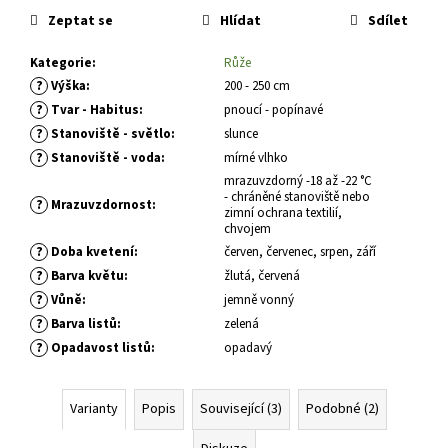
č
cena:
Zeptat se
Hlídat
Sdílet
u
j
Kategorie
:
Růže
e
?
Výška
:
200 - 250 cm
m
e
?
Tvar - Habitus
:
pnoucí - popínavé
?
Stanoviště - světlo
:
slunce
?
Stanoviště - voda
:
mírné vlhko
ALYSSUM
mrazuvzdorný -18 až -22 °C
SAXATILE
- chráněné stanoviště nebo
SUMMIT
?
Mrazuvzdornost
:
zimní ochrana textilií,
TAŘICE
chvojem
SKALNÍ
?
Doba kvetení
:
červen, červenec, srpen, září
67
?
Barva květu
:
žlutá, červená
Kč
?
Vůně
:
jemně vonný
?
Barva listů
:
zelená
?
Opadavost listů
:
opadavý
Varianty
Popis
Související (3)
Podobné (2)