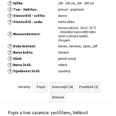
č
?
Výška
:
100 - 150 cm, 150 - 200 cm
u
?
Tvar - Habitus
:
pnoucí - popínavé
j
?
Stanoviště - světlo
:
slunce
e
?
Stanoviště - voda
:
mírné vlhko
m
mrazuvzdorný -18 až -22 °C
e
- chráněné stanoviště nebo
?
Mrazuvzdornost
:
zimní ochrana textilií,
chvojem
SEDUM
?
Doba kvetení
:
červen, červenec, srpen, září
TELEPHIUM
?
Barva květu
:
červená
DARK
MAGIC
?
Vůně
:
jemně vonný
ROZCHODNÍK
?
Barva listů
:
zelená
ZVRHLÝ
?
Opadavost listů
:
opadavý
139
Kč
Varianty
Popis
Související (4)
Podobné (2)
Diskuze
Popis a tvar sazenice: sestřiženo, Velikost