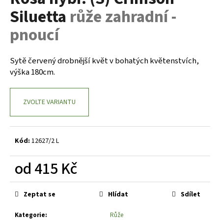
je
a
Siluetta
růže zahradní -
0,0
z
j
pnoucí
5
í
hvězdiček.
t
Sytě červený drobnější květ v bohatých květenstvích,
?
výška 180cm.
ZVOLTE VARIANTU
HLEDAT
Kód:
12627/2 L
D
od
415 Kč
o
p
Měrná
o
cena:
Zeptat se
Hlídat
Sdílet
r
u
Kategorie
:
Růže