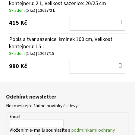
kontejneru: 2 L, Velikost sazenice: 20/25 cm
Skladem
(5 ks)
| 12627/2 L
DO
415 Kč
KOŠ
Popis a tvar sazenice: kmínek 100 cm, Velikost
kontejneru: 15 L
Skladem
(1 ks)
| 12627/15
DO
990 Kč
KOŠ
Z
á
Odebírat newsletter
p
Nezmeškejte žádné novinky či slevy!
a
t
E-mail
í
Vložením e-mailu souhlasíte s
podmínkami ochrany