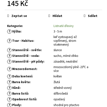
č
145 Kč
u
Měrná
j
cena:
e
Zeptat se
Hlídat
Sdílet
m
e
Kategorie
:
Listnaté dřeviny
?
Výška
:
3 - 5 m
keř vystoupavý až
CRYPTOMERIA
?
Tvar - Habitus
:
vzpřímený, strom
JAPONICA
vícekmenný
LITTLE
?
Stanoviště - světlo
:
slunce
CHAMPION
?
Stanoviště - voda
:
sucho, mírné vlhko
KRYPTOMERIE
JAPONSKÁ
?
Stanoviště - pH půdy
:
zásadité, neutrální
mrazuvzdorný plně -23°C a
793
?
Mrazuvzdornost
:
více
Kč
?
Doba kvetení
:
květen
?
Barva květu
:
žlutá
?
Vůně
:
středně vonný
?
Barva listů
:
stříbrošedá
?
Opadavost listů
:
opadavý
?
Plody
:
vhodné pro ptactvo