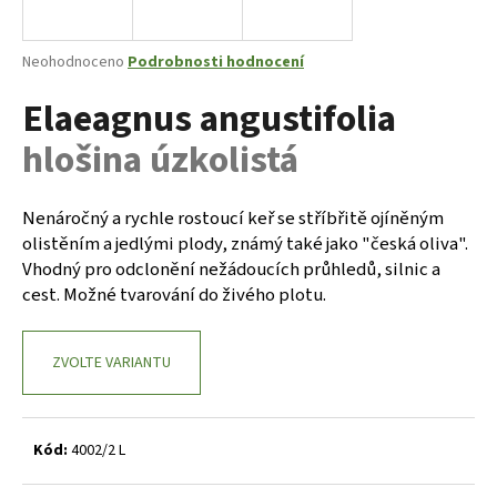
a
j
Průměrné
Neohodnoceno
Podrobnosti hodnocení
í
hodnocení
Elaeagnus angustifolia
produktu
t
je
?
hlošina úzkolistá
0,0
z
5
hvězdiček.
Nenáročný a rychle rostoucí keř se stříbřitě ojíněným
olistěním a jedlými plody, známý také jako "česká oliva".
HLEDAT
Vhodný pro odclonění nežádoucích průhledů, silnic a
cest. Možné tvarování do živého plotu.
D
ZVOLTE VARIANTU
o
p
o
r
Kód:
4002/2 L
u