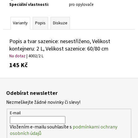
Speciální vlastnosti
:
pro opylovače
Varianty
Popis
Diskuze
Popis a tvar sazenice: nesestřiženo, Velikost
kontejneru: 2 L, Velikost sazenice: 60/80 cm
Na dotaz
| 4002/2 L
145 Kč
Z
á
Odebírat newsletter
p
Nezmeškejte žádné novinky či slevy!
a
t
E-mail
í
Vložením e-mailu souhlasíte s
podmínkami ochrany
osobních údajů