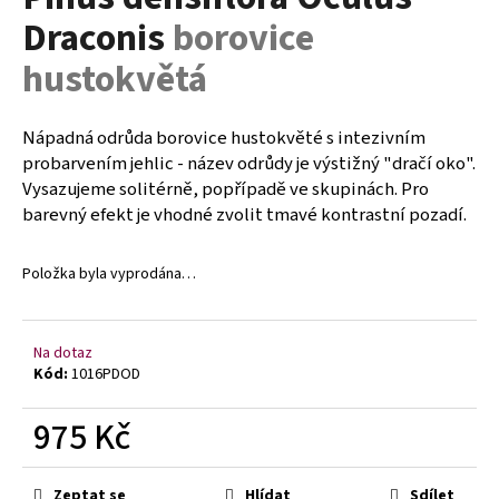
je
a
Draconis
borovice
0,0
z
j
hustokvětá
5
í
hvězdiček.
t
Nápadná odrůda borovice hustokvěté s intezivním
?
probarvením jehlic - název odrůdy je výstižný "dračí oko".
Vysazujeme solitérně, popřípadě ve skupinách. Pro
barevný efekt je vhodné zvolit tmavé kontrastní pozadí.
HLEDAT
Položka byla vyprodána…
D
Na dotaz
Kód:
1016PDOD
o
p
975 Kč
o
r
Měrná
u
cena:
Zeptat se
Hlídat
Sdílet