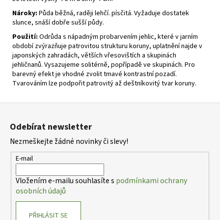
Nároky:
Půda běžná, raději lehčí. písčitá. Vyžaduje dostatek
slunce, snáší dobře sušší půdy.
Použití:
Odrůda s nápadným probarvením jehlic, které v jarním
období zvýrazňuje patrovitou strukturu koruny, uplatnění najde v
japonských zahradách, větších vřesovištích a skupinách
jehličnanů. Vysazujeme solitérně, popřípadě ve skupinách. Pro
barevný efekt je vhodné zvolit tmavé kontrastní pozadí.
Tvarováním lze podpořit patrovitý až deštníkovitý tvar koruny.
Z
á
Odebírat newsletter
p
Nezmeškejte žádné novinky či slevy!
a
t
E-mail
í
Vložením e-mailu souhlasíte s
podmínkami ochrany
osobních údajů
PŘIHLÁSIT SE