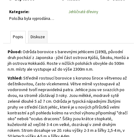
č
u
Kategorie
:
Jehličnaté dřeviny
j
Položka byla vyprodána…
e
m
e
Popis
Diskuze
Původ:
Odrůda borovice s barevnými jehlicemi (1890), původní
PHLOX
SUBULATA
druh pochází z Japonska - jižní část ostrova Kjúšú, Šikoku, Honšú a
SCARLET
jih ostrova Hokkaidó. Roste v nižších polohách obvykle do 500m
FLAME
n.m. místy ale vystupuje až do výše 2300m n.m.
PLAMENKA
KOBERCOVÁ
Vzhled:
Středně rostoucí borovice s korunou široce větvenou až
deštníkovitou, často vícekmenná. Větve mírně vystoupavé až
75
vodorovné tvoří nepravidelná patra. Jehlice jsou ve svazcích po
Kč
dvou, na stromě zůstávají 3 roky. Jsou měkké, modravě sytě
zelené dlouhé 5 až 7 cm. Odrůda je typická nápadnými žlutými
pruhy ve střední části jehlic, které je u nových přírůstků velmi
kontrastní a při pohledu kolmo na vrchol výhonu připomínají "dračí
oko" neboli "oculus draconis". Šišky jsou krátce stopkaté,
kuželovité až vejčité 3-4 cm velké, dozrávají v zimě druhým
rokem. Strom dosahuje ve 20. roku výšky 2-3 m a šířky 2,5-4 m, v
50 letech výšky 4-5 m a šířky 4-6m.