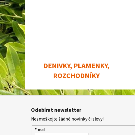
DENIVKY, PLAMENKY,
ROZCHODNÍKY
Z
á
Odebírat newsletter
p
Nezmeškejte žádné novinky či slevy!
a
t
E-mail