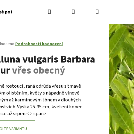
Hledat
Přihlášení
Nákupní
ké potřeby
Kontakty
Jak nakupovat
Zahradník
košík
né
dnoceno
Podrobnosti hodnocení
ení
lluna vulgaris Barbara
tu
eur
vřes obecný
ček.
ě rostoucí, raná odrůda vřesu s tmavě
ým olistěním, květy s nápadně vínově
ným až karmínovým tónem v dlouhých
nstvích. Výška 25-35 cm, kvetení konec
nce až srpen.< > span>
Následující
OLTE VARIANTU