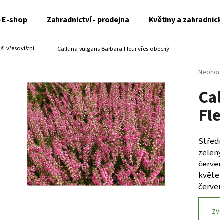
6 E-shop
Zahradnictví - prodejna
Květiny a zahradnic
í vřesovištní
Calluna vulgaris Barbara Fleur
vřes obecný
Co potřebujete najít?
Průměr
Neoho
hodnoc
Ca
produk
HLEDAT
je
Fl
0,0
z
5
Doporučujeme
hvězdi
Středn
zelen
červe
květe
červe
ZV