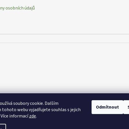
y osobních údajů
užívá soubory cookie. Dalším
Odmítnout
tohoto webu vyjadřujete souhlas s jejich
 Více informací
zde
.
azena.