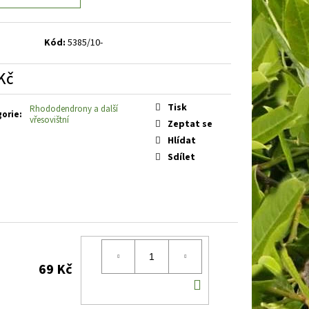
BAKABANA
DENIVKA
Kód:
5385/10-
Kč
á
Tisk
Rhododendrony a další
gorie
:
vřesovištní
Zeptat se
Hlídat
Sdílet
69 Kč
DO
KOŠÍKU