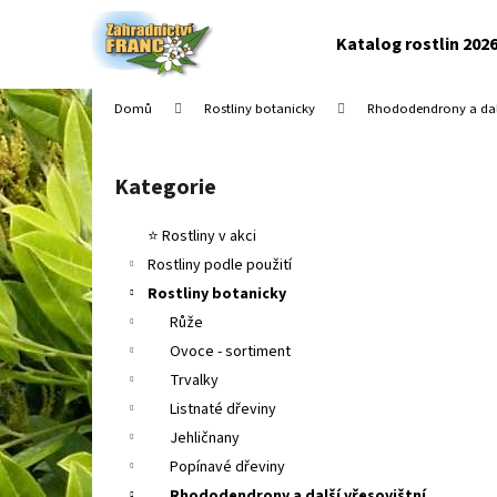
K
Přejít
na
o
Katalog rostlin 202
obsah
Zpět
Zpět
š
do
do
í
Domů
Rostliny botanicky
Rhododendrony a dalš
k
obchodu
obchodu
P
o
Kategorie
Přeskočit
s
kategorie
t
⭐ Rostliny v akci
r
Rostliny podle použití
a
Rostliny botanicky
n
Růže
n
Ovoce - sortiment
í
Trvalky
p
Listnaté dřeviny
a
Jehličnany
n
Popínavé dřeviny
e
Rhododendrony a další vřesovištní