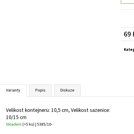
SEDUM TELEPHIUM SEDUCTION ROSE CHARM
HEMEROCALLIS X 
ROZCHODNÍK NACHOVÝ
ZAHRADNÍ
97 Kč
143 Kč
69 
Měrn
cena:
Kate
Varianty
Popis
Diskuze
Velikost kontejneru: 10,5 cm, Velikost sazenice:
10/15 cm
Skladem
(>5 ks)
| 5385/10-