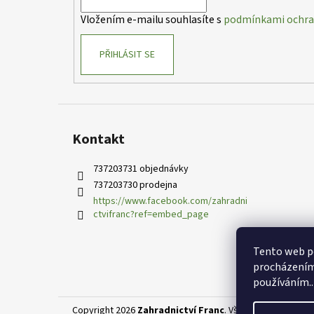
í
Vložením e-mailu souhlasíte s
podmínkami ochran
PŘIHLÁSIT SE
Kontakt
737203731 objednávky
737203730 prodejna
https://www.facebook.com/zahradni
ctvifranc?ref=embed_page
Tento web po
procházením 
používáním..
Copyright 2026
Zahradnictví Franc
. Všechna práva vyhr