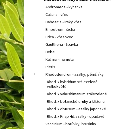
SEDUM TELEPHIUM SEDUCTION CHERRY
l
CHOCOLATE
ROZCHODNÍK NACHOVÝ
Andromeda - kyhanka
97 Kč
Calluna - vřes
Daboecia - irský vřes
Empetrum - šicha
Erica - vřesovec
Gaultheria - libavka
Hebe
Kalmia - mamota
Pieris
Rhododendron - azalky, pěnišníky
Rhod. x hybridum stálezelené
velkokvěté
Rhod. x yakushimanum stálezelené
Rhod. x botanické druhy a kříženci
Rhod. x obtusum - azalky japonské
Rhod. x Knap Hill azalky - opadavé
Vaccinium - borůvky, brusinky