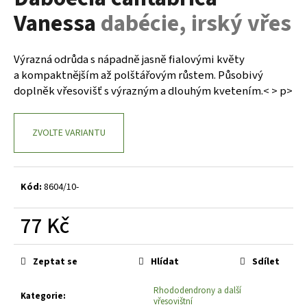
je
a
Vanessa
dabécie, irský vřes
0,0
z
j
5
í
hvězdiček.
Výrazná odrůda s nápadně jasně fialovými květy
t
a kompaktnějším až polštářovým růstem. Působivý
?
doplněk vřesovišť s výrazným a dlouhým kvetením.< > p>
ZVOLTE VARIANTU
HLEDAT
Kód:
8604/10-
D
77 Kč
o
Měrná
p
cena:
o
Zeptat se
Hlídat
Sdílet
r
Rhododendrony a další
u
Kategorie
:
vřesovištní