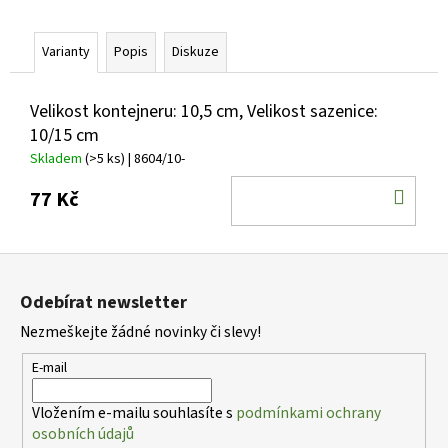
č
u
j
Varianty
Popis
Diskuze
e
m
Velikost kontejneru: 10,5 cm, Velikost sazenice:
e
10/15 cm
Skladem
(>5 ks)
| 8604/10-
PHLOX
PANICULATA
DO
77 Kč
YOUNIQUE
KOŠ
BICOLOR
PLAMENKA
LATNATÁ
Z
105
á
Kč
Odebírat newsletter
p
Nezmeškejte žádné novinky či slevy!
a
t
E-mail
í
Vložením e-mailu souhlasíte s
podmínkami ochrany
osobních údajů