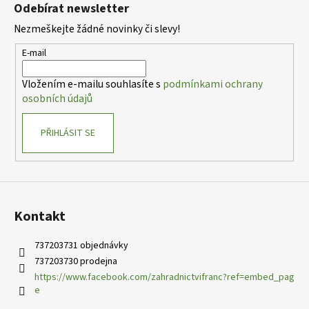
á
Odebírat newsletter
p
Nezmeškejte žádné novinky či slevy!
a
t
E-mail
í
Vložením e-mailu souhlasíte s
podmínkami ochrany
osobních údajů
PŘIHLÁSIT SE
Kontakt
737203731 objednávky
737203730 prodejna
https://www.facebook.com/zahradnictvifranc?ref=embed_pag
e