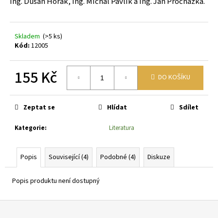
č
Ing. Dušan Horák, Ing. Michal Pavlík a Ing. Jan Procházka.
u
j
e
Skladem
(>5 ks)
m
Kód:
12005
e
155 Kč
DO KOŠÍKU
PHLOX
Měrná
PANICULATA
cena:
EARLY
Zeptat se
Hlídat
Sdílet
WHITE
PLAMENKA
LATNATÁ
Kategorie
:
Literatura
179
Kč
Popis
Související (4)
Podobné (4)
Diskuze
Popis produktu není dostupný
Z