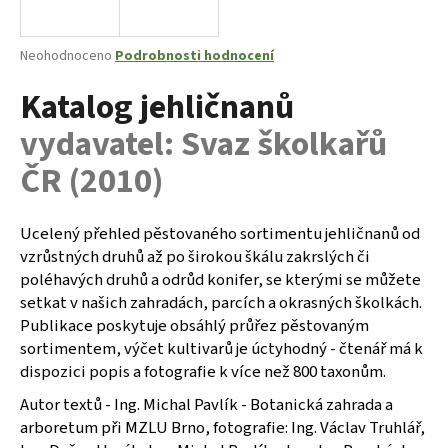
a
j
Průměrné
Neohodnoceno
Podrobnosti hodnocení
í
hodnocení
Katalog jehličnanů
produktu
t
je
?
vydavatel: Svaz školkařů
0,0
z
ČR (2010)
5
hvězdiček.
Ucelený přehled pěstovaného sortimentu jehličnanů od
HLEDAT
vzrůstných druhů až po širokou škálu zakrslých či
poléhavých druhů a odrůd konifer, se kterými se můžete
setkat v našich zahradách, parcích a okrasných školkách.
D
Publikace poskytuje obsáhlý průřez pěstovaným
o
sortimentem, výčet kultivarů je úctyhodný - čtenář má k
p
dispozici popis a fotografie k více než 800 taxonům.
o
Autor textů - Ing. Michal Pavlík - Botanická zahrada a
r
u
arboretum při MZLU Brno, fotografie: Ing. Václav Truhlář,