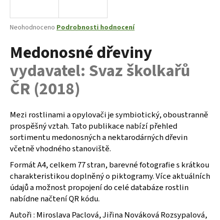
a
j
Průměrné
Neohodnoceno
Podrobnosti hodnocení
í
hodnocení
Medonosné dřeviny
produktu
t
je
?
vydavatel: Svaz školkařů
0,0
z
ČR (2018)
5
hvězdiček.
Mezi rostlinami a opylovači je symbiotický, oboustranně
HLEDAT
prospěšný vztah. Tato publikace nabízí přehled
sortimentu medonosných a nektarodárných dřevin
včetně vhodného stanoviště.
D
Formát A4, celkem 77 stran, barevné fotografie s krátkou
o
charakteristikou doplněný o piktogramy. Více aktuálních
p
údajů a možnost propojení do celé databáze rostlin
o
nabídne načtení QR kódu.
r
u
Autoři : Miroslava Paclová, Jiřina Nováková Rozsypalová,