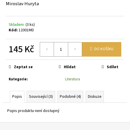
č
Miroslav Huryta
u
j
e
Skladem
(3 ks)
m
Kód:
12001MD
e
145 Kč
DO KOŠÍKU
SEDUM
TELEPHIUM
Měrná
SEDUCTION
cena:
CHERRY
Zeptat se
Hlídat
Sdílet
CHOCOLATE
ROZCHODNÍK
NACHOVÝ
Kategorie
:
Literatura
97
Kč
Popis
Související (3)
Podobné (4)
Diskuze
Popis produktu není dostupný
Z