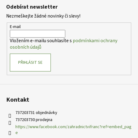
á
Odebírat newsletter
p
Nezmeškejte žádné novinky či slevy!
a
t
E-mail
í
Vložením e-mailu souhlasíte s
podmínkami ochrany
osobních údajů
PŘIHLÁSIT SE
Kontakt
737203731 objednávky
737203730 prodejna
https://www.facebook.com/zahradnictvifranc?ref=embed_pag
e