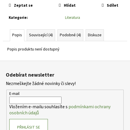
č
cena:
Zeptat se
Hlídat
Sdílet
u
j
Kategorie
:
Literatura
e
m
e
Popis
Související (4)
Podobné (4)
Diskuze
Popis produktu není dostupný
SEDUM
TELEPHIUM
SEDUCTION
Z
CHERRY
CHOCOLATE
á
ROZCHODNÍK
Odebírat newsletter
p
NACHOVÝ
Nezmeškejte žádné novinky či slevy!
a
97
Kč
t
E-mail
í
Vložením e-mailu souhlasíte s
podmínkami ochrany
osobních údajů
PŘIHLÁSIT SE