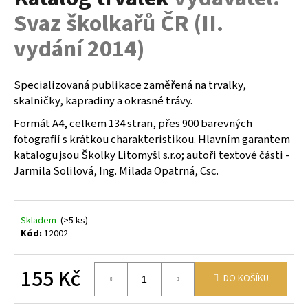
je
a
Svaz školkařů ČR (II.
0,0
z
j
vydání 2014)
5
í
hvězdiček.
t
Specializovaná publikace zaměřená na trvalky,
?
skalničky, kapradiny a okrasné trávy.
Formát A4, celkem 134 stran, přes 900 barevných
fotografií s krátkou charakteristikou. Hlavním garantem
katalogu jsou Školky Litomyšl s.r.o; autoři textové části -
HLEDAT
Jarmila Solilová, Ing. Milada Opatrná, Csc.
D
Skladem
(>5 ks)
o
Kód:
12002
p
o
155 Kč
r
DO KOŠÍKU
u
Měrná