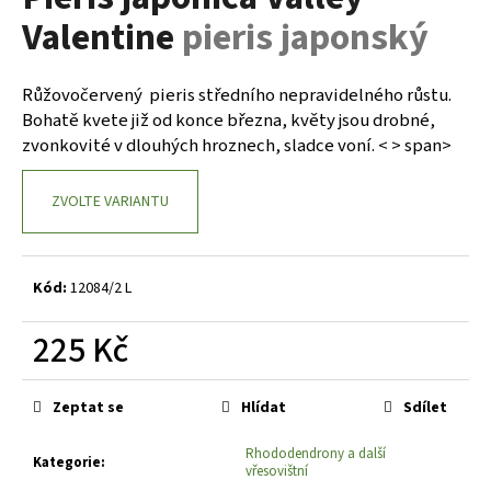
je
a
Valentine
pieris japonský
0,0
z
j
5
í
hvězdiček.
Růžovočervený pieris středního nepravidelného růstu.
t
Bohatě kvete již od konce března, květy jsou drobné,
?
zvonkovité v dlouhých hroznech, sladce voní. < > span>
ZVOLTE VARIANTU
HLEDAT
Kód:
12084/2 L
225 Kč
D
o
Měrná
p
cena:
Zeptat se
Hlídat
Sdílet
o
r
Rhododendrony a další
Kategorie
:
u
vřesovištní