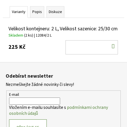
č
u
Varianty
Popis
Diskuze
j
e
m
Velikost kontejneru: 2 L, Velikost sazenice: 25/30 cm
e
Skladem
(2 ks)
| 12084/2 L
DO
225 Kč
COTONEASTER
KOŠ
DAMMERI
MIRANDA
SKALNÍK
Z
DAMMERŮV
á
59
Odebírat newsletter
p
Kč
Nezmeškejte žádné novinky či slevy!
a
t
E-mail
í
Vložením e-mailu souhlasíte s
podmínkami ochrany
osobních údajů