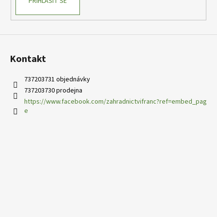
PŘIHLÁSIT SE
Kontakt
737203731 objednávky
737203730 prodejna
https://www.facebook.com/zahradnictvifranc?ref=embed_pag
e