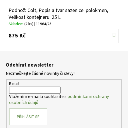
Podnož: Colt, Popis a tvar sazenice: polokmen,
Velikost kontejneru: 25 L
Skladem
(2 ks)
| 11964/25
DO
875 Kč
KOŠ
Z
á
Odebírat newsletter
p
Nezmeškejte žádné novinky či slevy!
a
t
E-mail
í
Vložením e-mailu souhlasíte s
podmínkami ochrany
osobních údajů
PŘIHLÁSIT SE