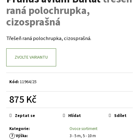
je
a
raná polochrupka,
0,0
z
j
cizosprašná
5
í
hvězdiček.
t
Třešeň raná polochrupka, cizosprašná.
?
ZVOLTE VARIANTU
HLEDAT
Kód:
11964/25
875 Kč
D
o
Měrná
p
cena:
Zeptat se
Hlídat
Sdílet
o
r
Kategorie
:
Ovoce sortiment
u
?
Výška
:
3 - 5 m, 5 - 10 m