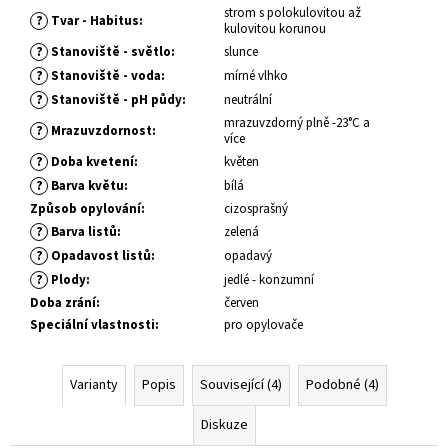
č
strom s polokulovitou až
?
u
Tvar - Habitus
:
kulovitou korunou
j
?
Stanoviště - světlo
:
slunce
e
?
Stanoviště - voda
:
mírné vlhko
m
?
Stanoviště - pH půdy
:
neutrální
e
mrazuvzdorný plně -23°C a
?
Mrazuvzdornost
:
více
?
Doba kvetení
:
květen
HEMEROCALLIS
?
Barva květu
:
bílá
X
TIGER
Způsob opylování
:
cizosprašný
BLOOD
?
Barva listů
:
zelená
DENIVKA
ZAHRADNÍ
?
Opadavost listů
:
opadavý
?
Plody
:
jedlé - konzumní
139
Kč
Doba zrání
:
červen
Speciální vlastnosti
:
pro opylovače
Varianty
Popis
Související (4)
Podobné (4)
Diskuze