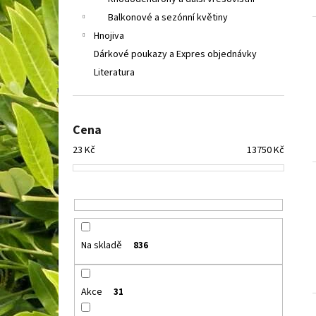
COTONEASTER PROCUMBENS QUEEN OF
l
CARPETH
SKALNÍK ZAKRSLÝ
Balkonové a sezónní květiny
67 Kč
Hnojiva
Dárkové poukazy a Expres objednávky
Literatura
Cena
23
Kč
13750
Kč
Na skladě
836
Akce
31