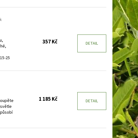
E
BARVÍNEK MENŠÍ
k
u,
357 Kč
DETAIL
ché,
15-25
1 185 Kč
 poupěte
DETAIL
 světle
 působí