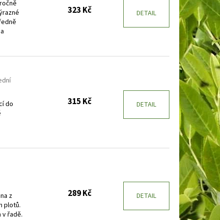
oročně
323 Kč
výrazné
DETAIL
tředně
 a
ední
315 Kč
cí do
DETAIL
ě
289 Kč
dna z
DETAIL
h plotů.
 v řadě.