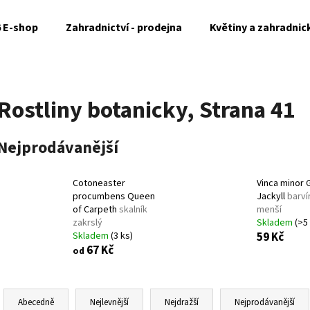
6 E-shop
Zahradnictví - prodejna
Květiny a zahradnic
Co potřebujete najít?
Rostliny botanicky
, Strana 41
HLEDAT
Nejprodávanější
Cotoneaster
Vinca minor 
Doporučujeme
procumbens Queen
Jackyll
barví
of Carpeth
skalník
menší
zakrslý
Skladem
(>5
Skladem
(3 ks)
59 Kč
67 Kč
od
Ř
a
Abecedně
Nejlevnější
Nejdražší
Nejprodávanější