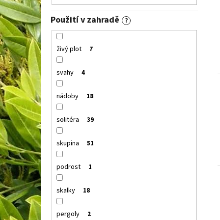
Použití v zahradě
?
živý plot
7
svahy
4
nádoby
18
solitéra
39
skupina
51
podrost
1
skalky
18
pergoly
2