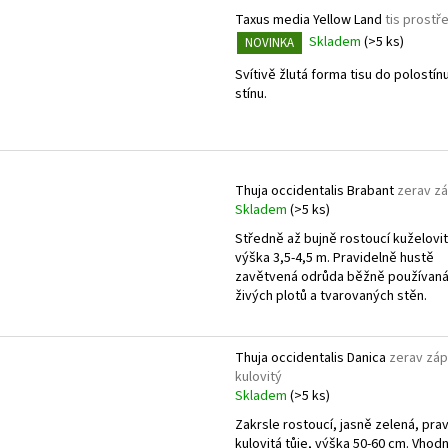
Taxus media Yellow Land
tis prostř
Skladem
(>5 ks)
NOVINKA
Svítivě žlutá forma tisu do polostín
stínu.
Thuja occidentalis Brabant
zerav z
Skladem
(>5 ks)
Středně až bujně rostoucí kuželovit
výška 3,5-4,5 m. Pravidelně hustě
zavětvená odrůda běžně používan
živých plotů a tvarovaných stěn.
Thuja occidentalis Danica
zerav záp
kulovitý
Skladem
(>5 ks)
Zakrsle rostoucí, jasně zelená, pra
kulovitá tůje, výška 50-60 cm. Vhod