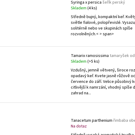
Syringa x persica
šeřík perský
Skladem
(4 ks)
Středně bujný, kompaktní keř. Květ
světle fialové, polopřevislé. Vysaz
solitérně nebo ve skupinách spíše
rozvolněných.< > span>
Tamarix ramosissima
tamaryšek od
Skladem
(>5 ks)
Vzdušný, jemně větvený, široce roz
opadavý keř. Kvete jasně růžově o
července do září. Velice působivý k
citlivější k namrzání, vhodný spíše 
zahrad na...
Tanacetum parthenium
řimbaba ob
Na dotaz
Středně vysoká aromatická trvalka 