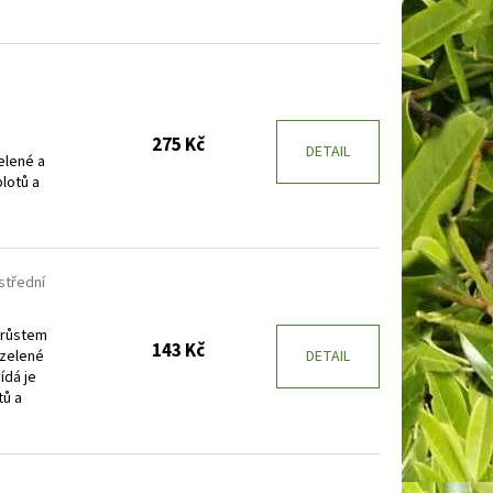
275 Kč
DETAIL
elené a
lotů a
střední
 růstem
143 Kč
 zelené
DETAIL
ídá je
tů a