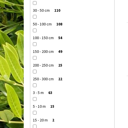
30 - 50 cm
110
50 - 100 cm
108
100 - 150 cm
54
150 - 200 cm
49
200 - 250 cm
25
250 - 300 cm
22
3 - 5 m
63
5 - 10 m
15
15 - 20 m
2