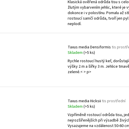
Klasická ověřená odrůda tisu s cel
žlutým vybarvením jehlic, které je 
dokonce i v polostínu. Pomalu až s
rostoucí samčí odrůda, tvoří jen pyl
neplodí.
Taxus media Densiformis
tis prostř
Skladem
(>5 ks)
Rychle rostoucí hustý keř, dorůstají
výšky 2 m a šířky 3 m. Jehlice tmav
zelené.< > p>
Taxus media Hicksii
tis prostřední
Skladem
(>5 ks)
Vzpříměně rostoucí odrůda tisu, je
nejrozšířenějších při výsadbě živýc
Vysazujeme na vzdálenost 50-60 cm