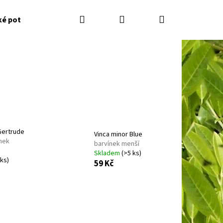
Hledat
Přihlášení
Nákupní
ké potřeby
Kontakty
Jak nakupovat
Zahradník
košík
Gertrude
Vinca minor Blue
nek
barvínek menší
Skladem
(>5 ks)
 ks)
59 Kč
Následující