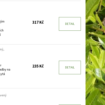
utým
317 Kč
DETAIL
ích
í
ený,
u
235 Kč
DETAIL
adby na
Sytá
rvený