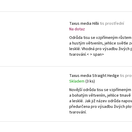
Taxus media Hillii
tis prostřední
Na dotaz
Odrůda tisu se vzpřímeným růstem
a hustým větvením, jehlice světle z
lesklé. Vhodná pro výsadbu živých p
tvarování.< > span>
Taxus media Straight Hedge
tis pro
Skladem
(3 ks)
Novější odrůda tisu se vzpřímeným
a bohatým větvením, jehlice tmavě
a lesklé. Jak již název odrůda napov
předurčena pro výsadbu živých plo
tvarování.