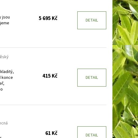
y jsou
5 695 Kč
DETAIL
ujeme
ěský
kladitý,
415 Kč
d konce
DETAIL
eř,
do
ecná
61 Kč
DETAIL
s