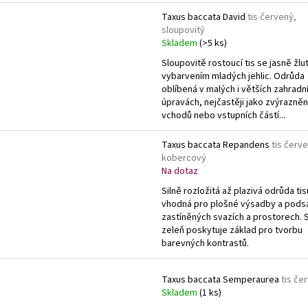
Taxus baccata David
tis červený,
sloupovitý
Skladem
(>5 ks)
Sloupovitě rostoucí tis se jasně žl
vybarvením mladých jehlic. Odrůda
oblíbená v malých i větších zahradn
úpravách, nejčastěji jako zvýrazněn
vchodů nebo vstupních částí...
Taxus baccata Repandens
tis červ
kobercový
Na dotaz
Silně rozložitá až plazivá odrůda tis
vhodná pro plošné výsadby a pods
zastíněných svazích a prostorech. 
zeleň poskytuje základ pro tvorbu
barevných kontrastů.
Taxus baccata Semperaurea
tis če
Skladem
(1 ks)