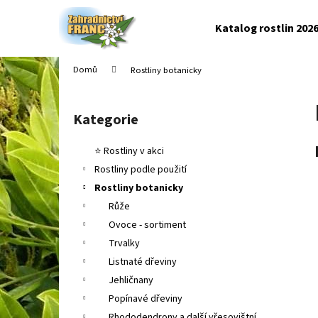
K
Přejít
na
o
Katalog rostlin 202
obsah
Zpět
Zpět
š
do
do
í
Domů
Rostliny botanicky
k
obchodu
obchodu
P
o
Kategorie
Přeskočit
s
kategorie
t
⭐ Rostliny v akci
r
Rostliny podle použití
a
Rostliny botanicky
n
Růže
n
Ovoce - sortiment
í
Trvalky
p
Listnaté dřeviny
a
Jehličnany
n
Popínavé dřeviny
e
Rhododendrony a další vřesovištní