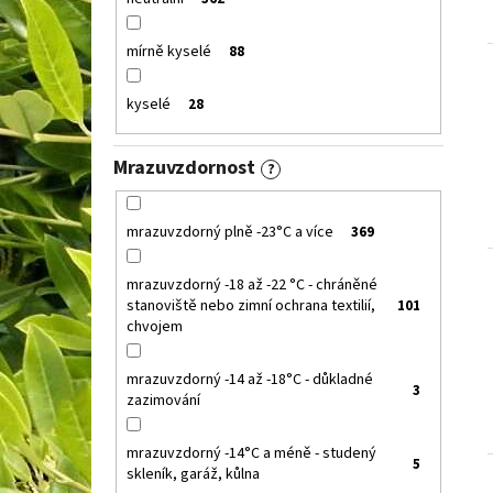
mírně kyselé
88
kyselé
28
Mrazuvzdornost
?
mrazuvzdorný plně -23°C a více
369
mrazuvzdorný -18 až -22 °C - chráněné
stanoviště nebo zimní ochrana textilií,
101
chvojem
mrazuvzdorný -14 až -18°C - důkladné
3
zazimování
mrazuvzdorný -14°C a méně - studený
5
skleník, garáž, kůlna