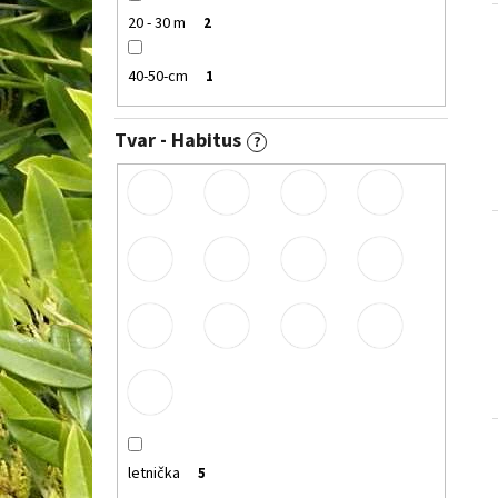
20 - 30 m
2
40-50-cm
1
Tvar - Habitus
?
letnička
5