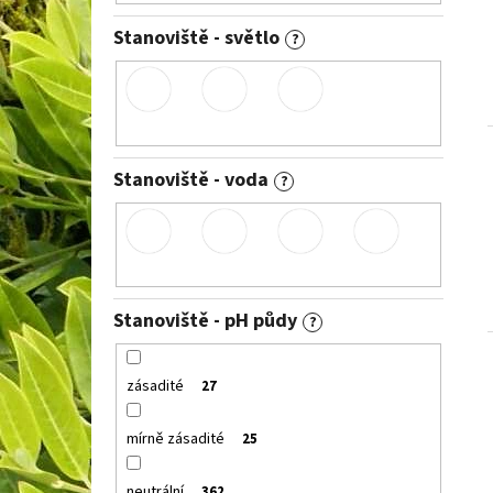
Stanoviště - světlo
?
Stanoviště - voda
?
Stanoviště - pH půdy
?
zásadité
27
mírně zásadité
25
neutrální
362