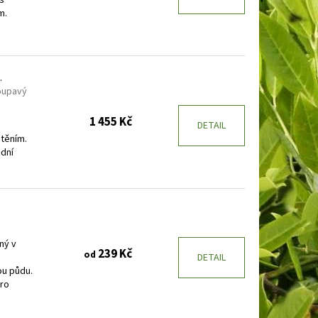
m.
.
oupavý
1 455 Kč
u
DETAIL
stěním.
odní
ný v
239 Kč
od
DETAIL
ou půdu.
pro