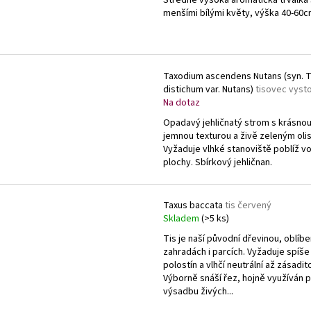
menšími bílými květy, výška 40-60c
Taxodium ascendens Nutans (syn. T
distichum var. Nutans)
tisovec vyst
Na dotaz
Opadavý jehličnatý strom s krásno
jemnou texturou a živě zeleným oli
Vyžaduje vlhké stanoviště poblíž v
plochy. Sbírkový jehličnan.
Taxus baccata
tis červený
Skladem
(>5 ks)
Tis je naší původní dřevinou, oblíbe
zahradách i parcích. Vyžaduje spíše
polostín a vlhčí neutrální až zásadit
Výborně snáší řez, hojně využíván 
výsadbu živých...