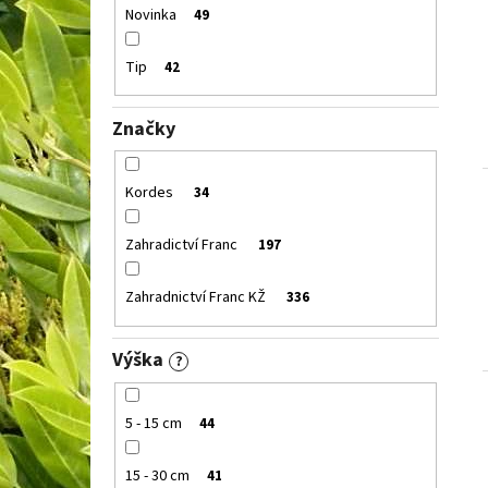
Novinka
49
Tip
42
Značky
Kordes
34
Zahradictví Franc
197
Zahradnictví Franc KŽ
336
Výška
?
5 - 15 cm
44
15 - 30 cm
41