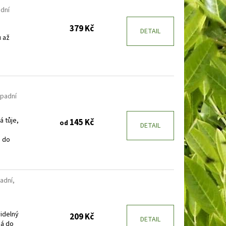
ední
379 Kč
DETAIL
u až
ápadní
á tůje,
145 Kč
od
DETAIL
á do
adní,
videlný
209 Kč
DETAIL
ná do