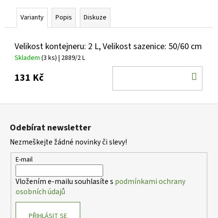
č
u
Varianty
Popis
Diskuze
j
e
m
Velikost kontejneru: 2 L, Velikost sazenice: 50/60 cm
e
Skladem
(3 ks)
| 2889/2 L
DO
131 Kč
HEMEROCALLIS
KOŠ
X
DARIA
Z
DENIVKA
ZAHRADNÍ
á
Odebírat newsletter
143
p
Kč
Nezmeškejte žádné novinky či slevy!
a
t
E-mail
í
Vložením e-mailu souhlasíte s
podmínkami ochrany
osobních údajů
PŘIHLÁSIT SE