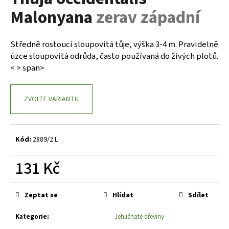
je
a
Malonyana
zerav západní
0,0
z
j
5
í
hvězdiček.
Středně rostoucí sloupovitá tůje, výška 3-4 m. Pravidelně
t
úzce sloupovitá odrůda, často používaná do živých plotů.
?
< > span>
ZVOLTE VARIANTU
HLEDAT
Kód:
2889/2 L
D
131 Kč
o
Měrná
p
cena:
o
Zeptat se
Hlídat
Sdílet
r
Kategorie
:
Jehličnaté dřeviny
u