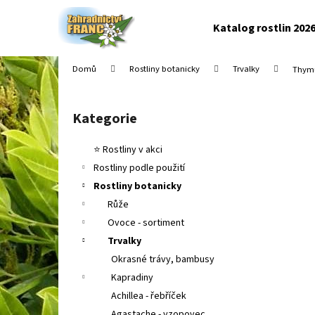
K
Přejít
na
o
Katalog rostlin 202
obsah
Zpět
Zpět
š
do
do
í
Domů
Rostliny botanicky
Trvalky
Thymu
k
obchodu
obchodu
P
o
Kategorie
Přeskočit
s
kategorie
t
⭐ Rostliny v akci
r
Rostliny podle použití
a
Rostliny botanicky
n
Růže
n
Ovoce - sortiment
í
Trvalky
p
Okrasné trávy, bambusy
a
Kapradiny
n
Achillea - řebříček
e
Agastache - yzopovec