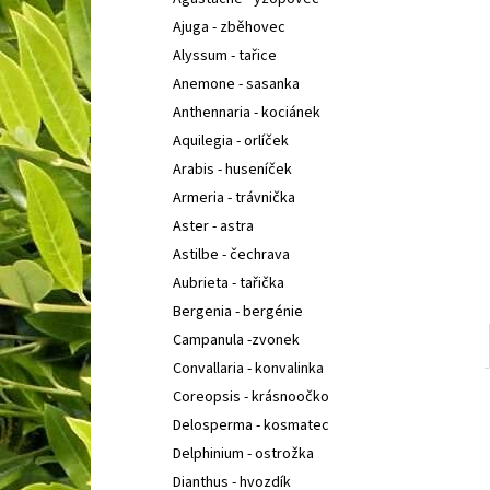
BUDDLEIA DAVIDII PRINCE CHARMING
KOMULE
l
DAVIDOVA
Ajuga - zběhovec
149 Kč
Alyssum - tařice
Anemone - sasanka
Anthennaria - kociánek
Aquilegia - orlíček
Arabis - huseníček
Armeria - trávnička
Aster - astra
Astilbe - čechrava
Aubrieta - tařička
Bergenia - bergénie
Campanula -zvonek
Convallaria - konvalinka
Coreopsis - krásnoočko
Delosperma - kosmatec
Delphinium - ostrožka
Dianthus - hvozdík