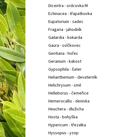
Dicentra - srdcovka M
Echinacea - třapatkovka
Eupatorium - sadec
Fragaria - jahodník
Gailardia - kokarda
Gaura - svíčkovec
Gentiana - hořec
Geranium - kakost
Gypsophila - šater
Helianthemum - devaterník
Helichrysum - smil
Helleborus - čemeřice
Hemerocallis - denivka
Heuchera - dlužicha
Hosta - bohyška
Hypericum - třezalka
Hyssopus - yzop