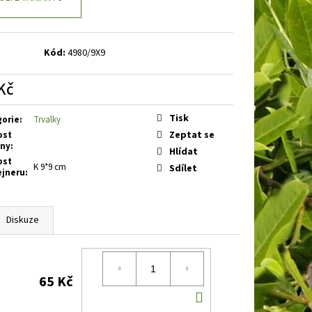
BOOBY RUBY
DENIVKA
Kód:
4980/9X9
Kč
á
Tisk
gorie
:
Trvalky
Zeptat se
ost
iny
:
Hlídat
ost
K 9*9 cm
Sdílet
ejneru
:
Diskuze
65 Kč
DO