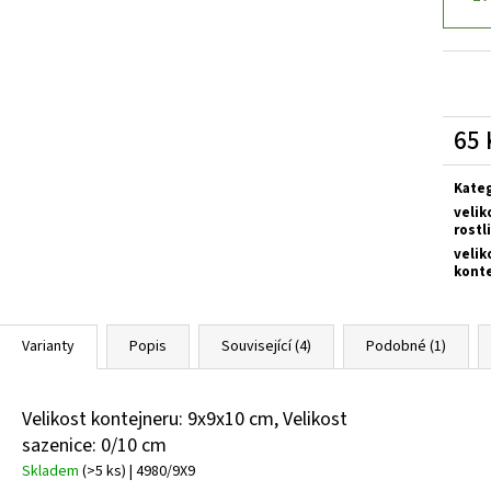
BUDDLEIA DAVIDII SUGAR PLUM PBR
KOMULE
HEMEROCALLIS X 
DAVIDOVA
143 Kč
249 Kč
65 
Měrn
cena:
Kate
velik
rostl
velik
kont
Varianty
Popis
Související (4)
Podobné (1)
Velikost kontejneru: 9x9x10 cm, Velikost
sazenice: 0/10 cm
Skladem
(>5 ks)
| 4980/9X9