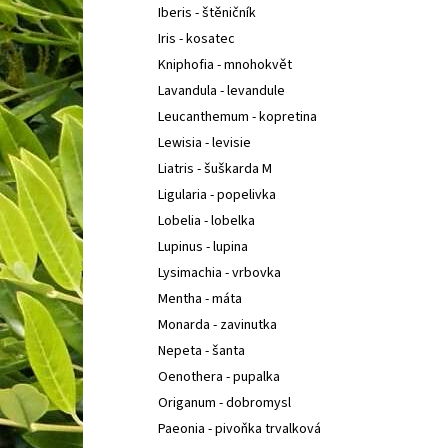
Iberis - štěničník
Iris - kosatec
Kniphofia - mnohokvět
Lavandula - levandule
Leucanthemum - kopretina
Lewisia - levisie
Liatris - šuškarda M
Ligularia - popelivka
Lobelia - lobelka
Lupinus - lupina
Lysimachia - vrbovka
Mentha - máta
Monarda - zavinutka
Nepeta - šanta
Oenothera - pupalka
Origanum - dobromysl
Paeonia - pivoňka trvalková