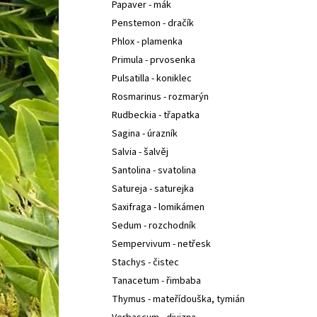
Papaver - mák
Penstemon - dračík
Phlox - plamenka
Primula - prvosenka
Pulsatilla - koniklec
Rosmarinus - rozmarýn
Rudbeckia - třapatka
Sagina - úrazník
Salvia - šalvěj
Santolina - svatolina
Satureja - saturejka
Saxifraga - lomikámen
Sedum - rozchodník
Sempervivum - netřesk
Stachys - čistec
Tanacetum - řimbaba
Thymus - mateřídouška, tymián