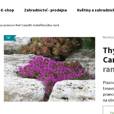
6 E-shop
Zahradnictví - prodejna
Květiny a zahradnic
s praecox Red Carpeth
mateřídouška raná
Co potřebujete najít?
Průměr
Neoho
TIP
hodnoc
Th
produk
HLEDAT
je
Ca
0,0
z
ra
5
Doporučujeme
hvězdi
Plazi
tmavo
praec
na ob
ZV