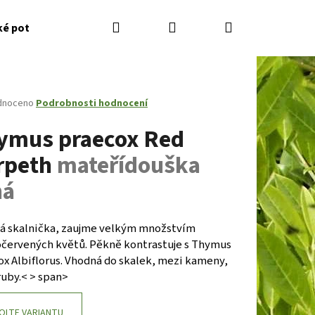
Hledat
Přihlášení
Nákupní
ké potřeby
Kontakty
Jak nakupovat
Zahradník
košík
né
dnoceno
Podrobnosti hodnocení
ení
ymus praecox Red
tu
rpeth
mateřídouška
ná
ček.
vá skalnička, zaujme velkým množstvím
červených květů. Pěkně kontrastuje s Thymus
ox Albiflorus. Vhodná do skalek, mezi kameny,
Následující
ruby.< > span>
OLTE VARIANTU