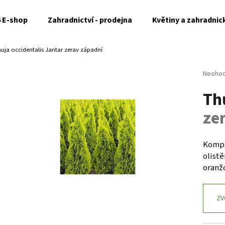
6 E-shop
Zahradnictví - prodejna
Květiny a zahradnic
uja occidentalis Jantar
zerav západní
Co potřebujete najít?
Průměr
Neoho
hodnoc
Th
produk
HLEDAT
je
ze
0,0
z
5
Doporučujeme
hvězdi
Kompa
olistě
oranž
ZV