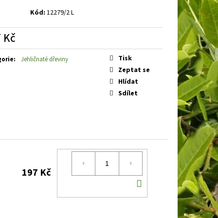
 SILVER KNIGHT
VŘES
Kód:
12279/2 L
 Kč
á
Tisk
gorie
:
Jehličnaté dřeviny
Zeptat se
Hlídat
Sdílet
197 Kč
DO
KOŠÍKU