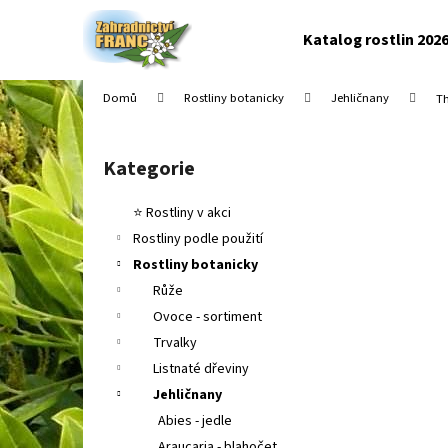
K
Přejít
na
o
Katalog rostlin 202
obsah
Zpět
Zpět
š
do
do
í
Domů
Rostliny botanicky
Jehličnany
Th
k
obchodu
obchodu
P
o
Kategorie
Přeskočit
s
kategorie
t
⭐ Rostliny v akci
r
Rostliny podle použití
a
Rostliny botanicky
n
Růže
n
Ovoce - sortiment
í
Trvalky
p
Listnaté dřeviny
a
Jehličnany
n
Abies - jedle
e
Araucaria - blahočet