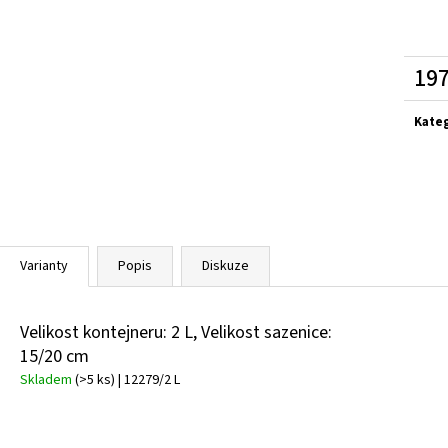
PRUNUS LAUROCERASUS ELLY
STŘEMCHA
CALLUNA VULGARIS
VAVŘÍNOVITÁ - BOBKOVIŠEŇ
OBECNÝ
289 Kč
65 Kč
197
Měrn
cena:
Kate
Varianty
Popis
Diskuze
Velikost kontejneru: 2 L, Velikost sazenice:
15/20 cm
Skladem
(>5 ks)
| 12279/2 L