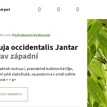
Hledat
Přihlášení
Nákupní
ké potřeby
Kontakty
Jak nakupovat
Zahradník
košík
né
dnoceno
Podrobnosti hodnocení
ení
uja occidentalis Jantar
tu
rav západní
ček.
ktně rostoucí, pravidelně kuželovitá tůje,
ní sytě zlatožluté, na podzim a v zimě světle
ové.< > p>
Následující
OLTE VARIANTU