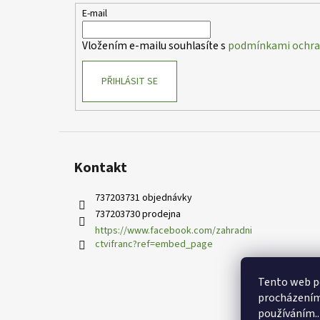
t
E-mail
í
Vložením e-mailu souhlasíte s
podmínkami ochran
PŘIHLÁSIT SE
Kontakt
737203731 objednávky
737203730 prodejna
https://www.facebook.com/zahradni
ctvifranc?ref=embed_page
Tento web po
procházením 
používáním..