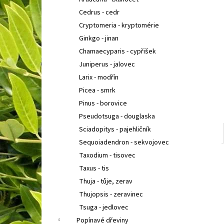
POLYSTICHUM ACROSTICHOIDES
KAPRADINA
l
LALOČNATÁ
Cedrus - cedr
95 Kč
Cryptomeria - kryptomérie
Ginkgo - jinan
Chamaecyparis - cypřišek
Juniperus - jalovec
Larix - modřín
Picea - smrk
Pinus - borovice
Pseudotsuga - douglaska
Sciadopitys - pajehličník
Sequoiadendron - sekvojovec
Taxodium - tisovec
Taxus - tis
Thuja - tůje, zerav
Thujopsis - zeravinec
Tsuga - jedlovec
Popínavé dřeviny