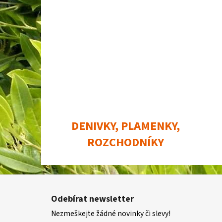
DENIVKY, PLAMENKY,
ROZCHODNÍKY
Z
á
Odebírat newsletter
p
Nezmeškejte žádné novinky či slevy!
a