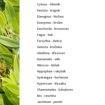
Cytisus - čilimník
Deutzia - trojpuk
Elaeagnus - hlošina
Euonymus - brslen
Exochorda - hroznovec
Fagus - buk
Forsythia - zlatice
Genista - kručinka
Gleditsia - dřezovec
Hamamelis - vilín
Hibiscus - ibišek
Hippophae - rakytník
Hydrangea - hortenzie
Hypericum - třezalka
Chaenomeles - kdoulovec
Ilex - cesmína
Jasminum - jasmín