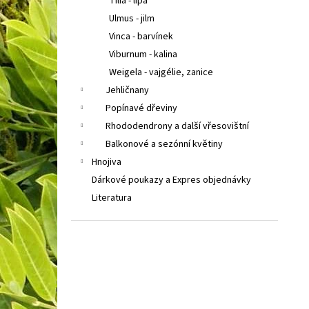
Tilia - lípa
Ulmus - jilm
Vinca - barvínek
Viburnum - kalina
Weigela - vajgélie, zanice
Jehličnany
Popínavé dřeviny
Rhododendrony a další vřesovištní
Balkonové a sezónní květiny
Hnojiva
Dárkové poukazy a Expres objednávky
Literatura