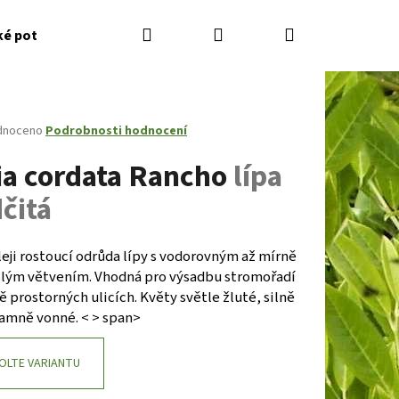
Hledat
Přihlášení
Nákupní
ké potřeby
Kontakty
Jak nakupovat
Zahradník
košík
né
dnoceno
Podrobnosti hodnocení
ení
lia cordata Rancho
lípa
tu
čitá
ček.
eji rostoucí odrůda lípy s vodorovným až mírně
slým větvením. Vhodná pro výsadbu stromořadí
 prostorných ulicích. Květy světle žluté, silně
amně vonné. < > span>
Následující
OLTE VARIANTU