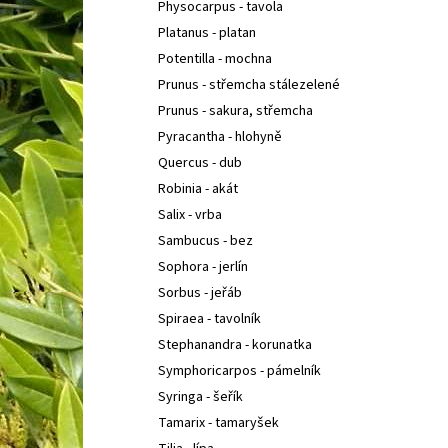
Physocarpus - tavola
Platanus - platan
Potentilla - mochna
Prunus - střemcha stálezelené
Prunus - sakura, střemcha
Pyracantha - hlohyně
Quercus - dub
Robinia - akát
Salix - vrba
Sambucus - bez
Sophora - jerlín
Sorbus - jeřáb
Spiraea - tavolník
Stephanandra - korunatka
Symphoricarpos - pámelník
Syringa - šeřík
Tamarix - tamaryšek