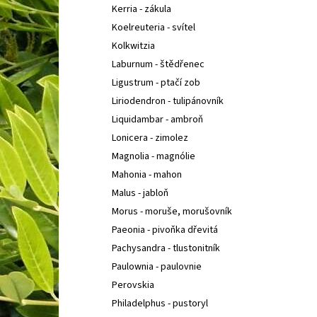
Kerria - zákula
Koelreuteria - svítel
Kolkwitzia
Laburnum - štědřenec
Ligustrum - ptačí zob
Liriodendron - tulipánovník
Liquidambar - ambroň
Lonicera - zimolez
Magnolia - magnólie
Mahonia - mahon
Malus - jabloň
Morus - moruše, morušovník
Paeonia - pivoňka dřevitá
Pachysandra - tlustonitník
Paulownia - paulovnie
Perovskia
Philadelphus - pustoryl