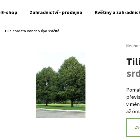
6 E-shop
Zahradnictví - prodejna
Květiny a zahradnic
Tilia cordata Rancho
lípa srdčitá
Co potřebujete najít?
Průměr
Neoho
hodnoc
Ti
produk
HLEDAT
je
srd
0,0
z
5
Doporučujeme
hvězdi
Pomal
převi
v méně
až om
ZV