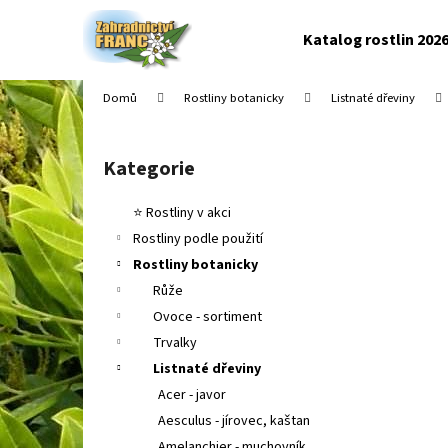
K
Přejít
na
o
Katalog rostlin 202
obsah
Zpět
Zpět
š
do
do
í
Domů
Rostliny botanicky
Listnaté dřeviny
k
obchodu
obchodu
P
o
Kategorie
Přeskočit
s
kategorie
t
⭐ Rostliny v akci
r
Rostliny podle použití
a
Rostliny botanicky
n
Růže
n
Ovoce - sortiment
í
Trvalky
p
Listnaté dřeviny
a
Acer - javor
n
Aesculus - jírovec, kaštan
e
Amelanchier - muchovník