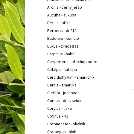
SEDUM TELEPHIUM SEDUCTION CHERRY
l
CHOCOLATE
ROZCHODNÍK NACHOVÝ
Aronia - černý jeřáb
97 Kč
Aucuba - aukuba
Betula - bříza
Berberis - dřišťál
Buddleia - komule
Buxus - zimostráz
Carpinus - habr
Caryopteris - ořechoplodec
Catalpa - katalpa
Cercidiphyllum - zmarličník
Cercis - zmarlika
Clethra - jochovec
Cornus - dřín, svída
Corylus - líska
Cotinus - ruj
Cotoneaster - skalník
Crataegus - hloh