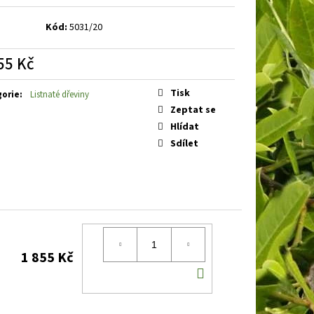
BAKABANA
DENIVKA
Kód:
5031/20
55 Kč
á
Tisk
gorie
:
Listnaté dřeviny
Zeptat se
Hlídat
Sdílet
1 855 Kč
DO
KOŠÍKU