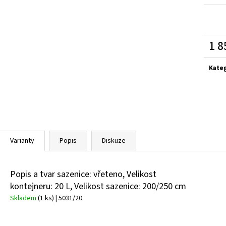
SEDUM TELEPHIUM SEDUCTION ROSE CHARM
HEMEROCALLIS X 
ROZCHODNÍK NACHOVÝ
ZAHRADNÍ
97 Kč
143 Kč
1 8
Měrn
cena:
Kate
Varianty
Popis
Diskuze
Popis a tvar sazenice: vřeteno, Velikost
kontejneru: 20 L, Velikost sazenice: 200/250 cm
Skladem
(1 ks)
| 5031/20